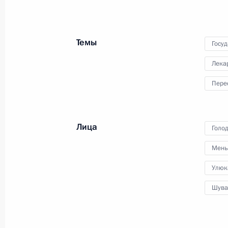
12 февраля 2016 года
Аудио, 8 мин.
Темы
Госу
Лека
Пере
Лица
Голо
Мень
Улюк
Доклад Министерства
Шува
обороны о ходе учений
в Южном военном округе