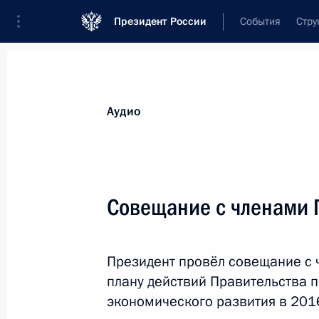
Президент России
События
Стру
Видеозаписи
Фотографии
Аудиозапи
Все материалы
Выступления
Совещан
Аудио
Показа
Совещание с членами 
Пресс-конференция
Президент провёл совещание с 
по завершении российско-
плану действий Правительства 
венгерских переговоров
экономического развития в 2016