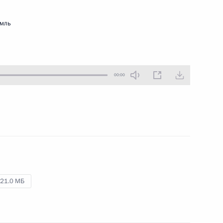
16 февраля 2016 года
Аудио, 13 мин.
емль
00:00
Посещение автомобильного
21.0 МБ
завода «КамАЗ»