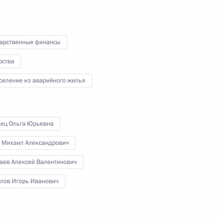
12 февраля 2016 года
Аудио, 4 мин.
дарственные финансы
рства
селение из аварийного жилья
дец Ольга Юрьевна
 Михаил Александрович
аев Алексей Валентинович
Совещание с членами
лов Игорь Иванович
Правительства