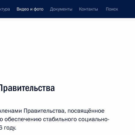
ктура
Видео и фото
Документы
Контакты
Поиск
си
ия, встречи
Встречи со СМИ
февраль, 2016
ть следующие материалы
Правительства
Семинар-совещание
членами Правительства, посвящённое
председателей судов
по обеспечению стабильного социально-
 году.