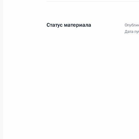
11 февраля 2016 года
Аудио, 19 мин.
Статус материала
Опублик
Дата пу
Вручены премии Президента
для молодых учёных
за 2015 год