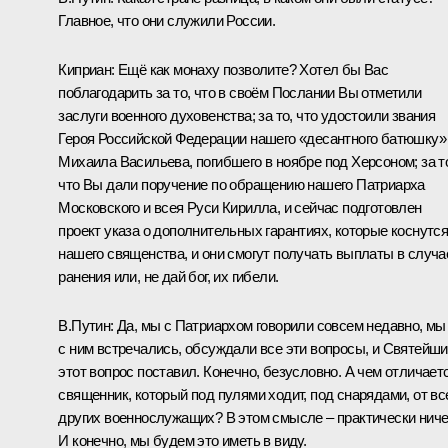
Главное, что они служили России.
Киприан:
Ещё как монаху позволите? Хотел бы Вас
поблагодарить за то, что в своём Послании Вы отметили
заслуги военного духовенства; за то, что удостоили звания
Героя Российской Федерации нашего «десантного батюшку»
Михаила Васильева, погибшего в ноябре под Херсоном; за т
что Вы дали поручение по обращению нашего Патриарха
Московского и всея Руси
Кирилла
, и сейчас подготовлен
проект указа о дополнительных гарантиях, которые коснутс
нашего священства, и они смогут получать выплаты в случа
ранения или, не дай бог, их гибели.
В.Путин:
Да, мы с Патриархом говорили совсем недавно, мы
с ним встречались, обсуждали все эти вопросы, и Святейш
этот вопрос поставил. Конечно, безусловно. А чем отличает
священник, который под пулями ходит, под снарядами, от вс
других военнослужащих? В этом смысле – практически ниче
И конечно, мы будем это иметь в виду.