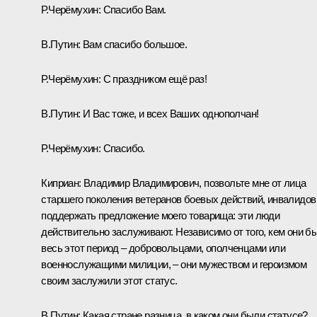
Р.Черёмухин:
Спасибо Вам.
В.Путин:
Вам спасибо большое.
Р.Черёмухин:
С праздником ещё раз!
В.Путин:
И Вас тоже, и всех Ваших однополчан!
Р.Черёмухин:
Спасибо.
Киприан:
Владимир Владимирович, позвольте мне от лица
старшего поколения ветеранов боевых действий, инвалидов
поддержать предложение моего товарища: эти люди
действительно заслуживают. Независимо от того, кем они б
весь этот период – добровольцами, ополченцами или
военнослужащими милиции, – они мужеством и героизмом
своим заслужили этот статус.
В.Путин:
Какая стране разница, в каком они были статусе?