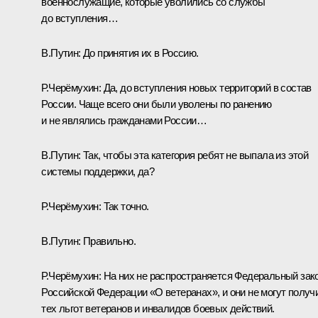
военнослужащие, которые уволились со службы
до вступления…
В.Путин:
До принятия их в Россию.
Р.Черёмухин:
Да, до вступления новых территорий в состав
России. Чаще всего они были уволены по ранению
и не являлись гражданами России…
В.Путин:
Так, чтобы эта категория ребят не выпала из этой
системы поддержки, да?
Р.Черёмухин:
Так точно.
В.Путин:
Правильно.
Р.Черёмухин:
На них не распространяется Федеральный зак
Российской Федерации «О ветеранах», и они не могут получ
тех льгот ветеранов и инвалидов боевых действий.