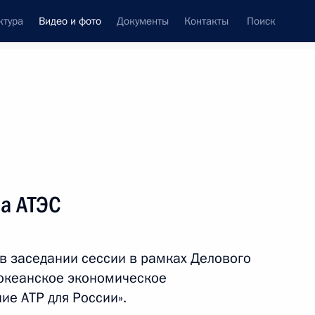
ктура
Видео и фото
Документы
Контакты
Поиск
си
ия, встречи
Встречи со СМИ
ноябрь, 2014
ть следующие материалы
а АТЭС
Завершено восстановление
в заседании сессии в рамках Делового
Саяно-Шушенской ГЭС
оокеанское экономическое
ие АТР для России».