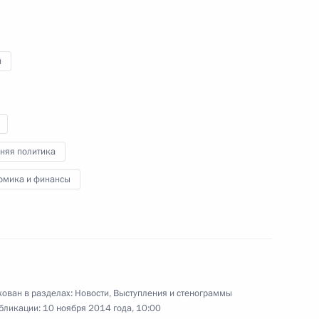
10 ноября 2014 года
Аудио, 36 мин.
й
няя политика
омика и финансы
Вечер памяти Василия
Шукшина
ован в разделах:
Новости
,
Выступления и стенограммы
бликации:
10 ноября 2014 года, 10:00