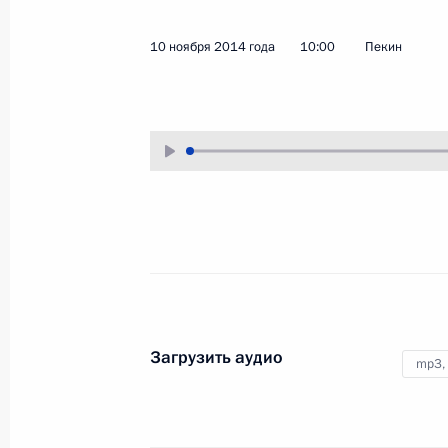
13 ноября 2014 года
Аудио, 5 мин.
10 ноября 2014 года
10:00
Пекин
Владимир Путин провёл
совещание по вопросу создания
судостроительного комплекса
на базе ОАО «Дальневосточный
завод «Звезда».
Рабочие заседания лидеров
Загрузить аудио
mp3,
экономик форума АТЭС