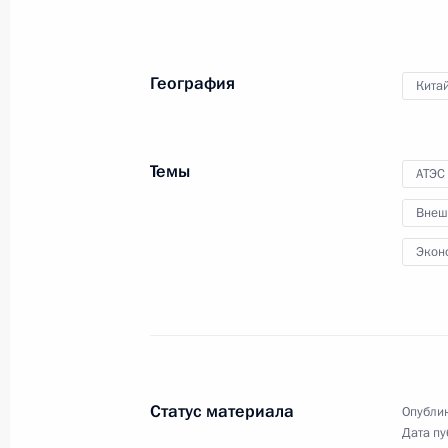
11 ноября 2014 года
Аудио, 4 мин.
География
Кита
Темы
АТЭС
Внеш
Экон
XV съезд Русского
географического общества
Статус материала
Опублик
Дата пу