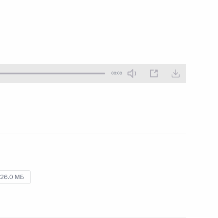
12 ноября 2014 года
Аудио, 10 мин.
00:00
Деловой саммит форума
26.0 МБ
АТЭС