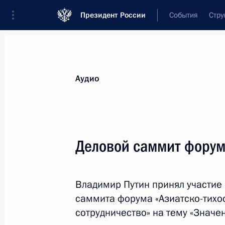
Президент России
События
Стру
Видеозаписи
Фотографии
Аудиозапи
Все материалы
Выступления
Совещан
Аудио
Показа
Деловой саммит форум
Совещание по вопросу
Владимир Путин принял участие 
создания судостроительного
саммита форума «Азиатско-тих
комплекса на Дальнем
сотрудничество» на тему «Значен
Востоке