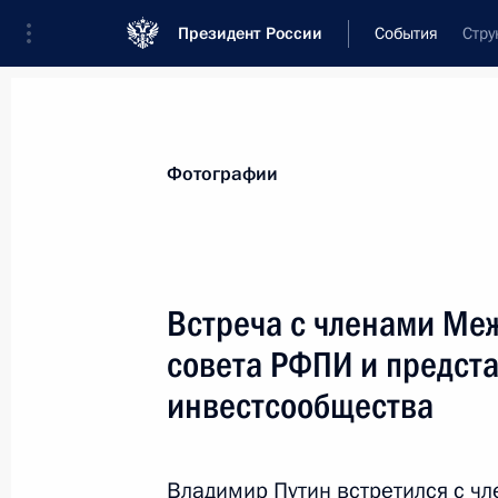
Президент России
События
Стру
Президент
Администрация
Государст
Новости
Стенограммы
Поездки
Те
Фотографии
Рубрикация материалов
Все материалы
Встреча с членами Ме
Послания Федеральному Собранию
совета РФПИ и предст
Заявления по важнейшим вопросам
инвестсообщества
Совещания, заседания, рабочие встречи
Речи и обращения
Владимир Путин встретился с ч