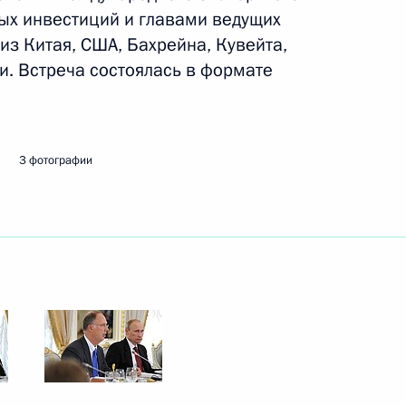
ых инвестиций и главами ведущих
з Китая, США, Бахрейна, Кувейта,
ть следующие материалы
и. Встреча состоялась в формате
3 фотографии
о экспертного совета РФПИ
3
стсообщества
ономический форум
:
6