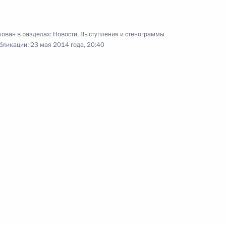
ован в разделах:
Новости
,
Выступления и стенограммы
бликации:
23 мая 2014 года, 20:40
ации независимых
6
7м
льных и местных СМИ
:
11
г