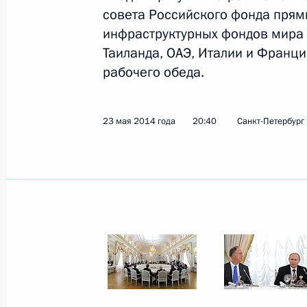
совета Российского фонда прям
инфраструктурных фондов мира и
Показа
Таиланда, ОАЭ, Италии и Франци
рабочего обеда.
23 мая 2014 года, пятница
23 мая 2014 года
20:40
Санкт-Петербург
Встреча с членами Международног
и представителями мирового инве
23 мая 2014 года, 20:40
Санкт-Петербург
Петербургский международный эк
23 мая 2014 года, 16:45
Санкт-Петербург