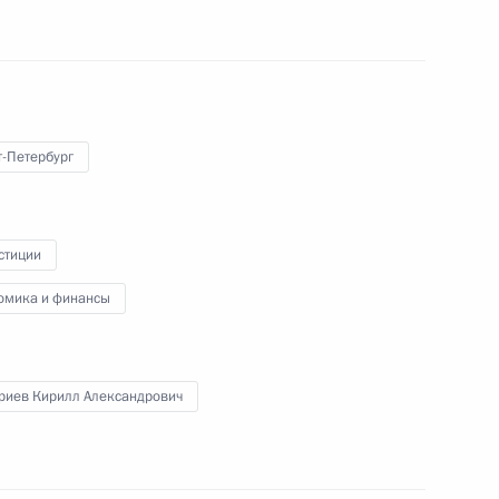
деров глобального бизнеса
11
53м
т-Петербург
Морское взаимодействие –
8
стиции
омика и финансы
риев Кирилл Александрович
их татар
9
7м