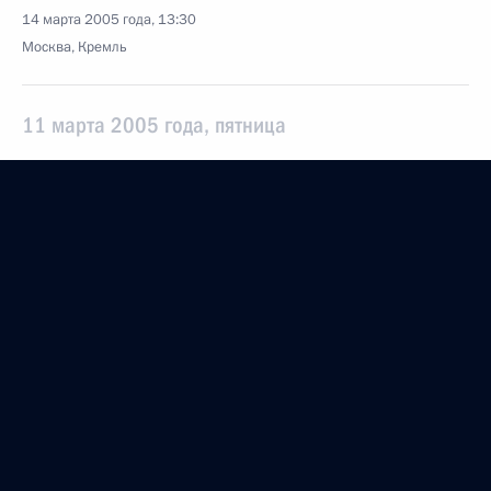
14 марта 2005 года, 13:30
Москва, Кремль
11 марта 2005 года, пятница
Начало рабочей встречи с губернатором
Челябинской области Петром Суминым
11 марта 2005 года, 19:19
Ново-Огарево
10 марта 2005 года, четверг
Начало рабочей встречи с Министром
экономического развития и торговли Германом
Грефом
10 марта 2005 года, 18:11