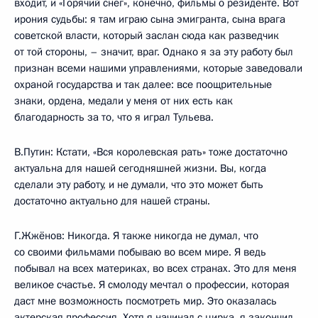
входит, и «Горячий снег», конечно, фильмы о резиденте. Вот
ирония судьбы: я там играю сына эмигранта, сына врага
советской власти, который заслан сюда как разведчик
от той стороны, – значит, враг. Однако я за эту работу был
признан всеми нашими управлениями, которые заведовали
охраной государства и так далее: все поощрительные
знаки, ордена, медали у меня от них есть как
благодарность за то, что я играл Тульева.
В.Путин: Кстати, «Вся королевская рать» тоже достаточно
актуальна для нашей сегодняшней жизни. Вы, когда
сделали эту работу, и не думали, что это может быть
достаточно актуально для нашей страны.
Г.Жжёнов: Никогда. Я также никогда не думал, что
со своими фильмами побываю во всем мире. Я ведь
побывал на всех материках, во всех странах. Это для меня
великое счастье. Я смолоду мечтал о профессии, которая
даст мне возможность посмотреть мир. Это оказалась
актерская профессия. Хотя я начинал с цирка, я закончил