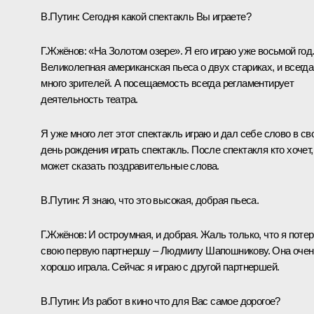
В.Путин: Сегодня какой спектакль Вы играете?
Г.Жжёнов: «На Золотом озере». Я его играю уже восьмой год
Великолепная американская пьеса о двух стариках, и всегда
много зрителей. А посещаемость всегда регламентирует
деятельность театра.
Я уже много лет этот спектакль играю и дал себе слово в св
день рождения играть спектакль. После спектакля кто хочет,
может сказать поздравительные слова.
В.Путин: Я знаю, что это высокая, добрая пьеса.
Г.Жжёнов: И остроумная, и добрая. Жаль только, что я поте
свою первую партнершу – Людмилу Шапошникову. Она очен
хорошо играла. Сейчас я играю с другой партнершей.
В.Путин: Из работ в кино что для Вас самое дорогое?