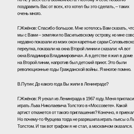
поздравить Вас от всех, кто хотел бы это сделать, – таких
очень много.
Г.Жжёнов: Спасибо большое. Мне хотелось Вам сказать, чт
мы с Вами – земляки по Васильевскому острову, но мне сов
недавно показали из моих окон каретные сараи Соловьевско
переулка, показали на окна Второй линии и сказали: «А вот
окна Владимира Владимировича». А в детстве я жил в доме 
на Второй линии, напротив был детский приют. Это были
революционные годы Гражданской войны. Я многое помню.
В.Путин: До какого года Вы жили в Ленинграде?
Г.Жжёнов: Я уехал из Ленинграда в 1967 году. Меня приглас
играть Льва Николаевича Толстого в «Моссовете». Какой
артист откажется от такого приглашения? Конечно, я приехал
Но почему‑то Фурцева тогда не разрешила играть пьесы о Л
Толстом. И так вот графом я не стал, а москвичом оказался.