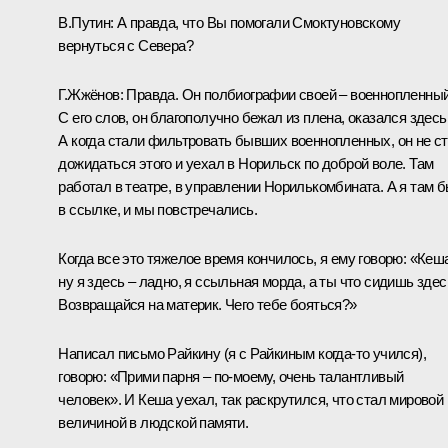
В.Путин: А правда, что Вы помогали Смоктуновскому
вернуться с Севера?
Г.Жжёнов: Правда. Он полбиографии своей – военнопленный
С его слов, он благополучно бежал из плена, оказался здесь
А когда стали фильтровать бывших военнопленных, он не с
дожидаться этого и уехал в Норильск по доброй воле. Там
работал в театре, в управлении Норилькомбината. А я там 
в ссылке, и мы повстречались.
Когда все это тяжелое время кончилось, я ему говорю: «Кеш
ну я здесь – ладно, я ссыльная морда, а ты что сидишь здес
Возвращайся на материк. Чего тебе бояться?»
Написал письмо Райкину (я с Райкиным когда‑то учился),
говорю: «Прими парня – по‑моему, очень талантливый
человек». И Кеша уехал, так раскрутился, что стал мировой
величиной в людской памяти.