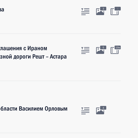
ва
:
3
глашения с Ираном
5
19м
зной дороги Решт – Астара
 области Василием Орловым
4