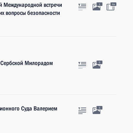
й Международной встречи
1
4м
их вопросы безопасности
и Сербской Милорадом
5
ционного Суда Валерием
5