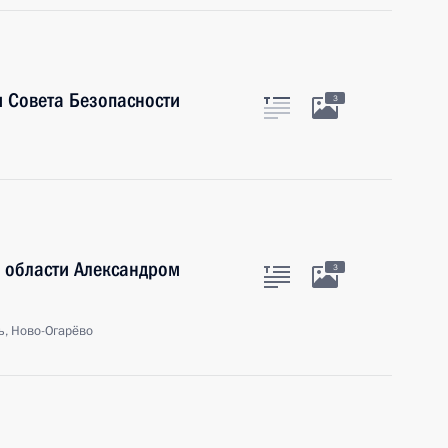
 Совета Безопасности
3
 области Александром
3
ь, Ново-Огарёво