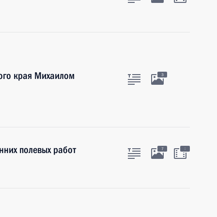
кого края Михаилом
3
нних полевых работ
:
7