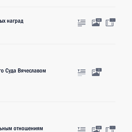
ых наград
:
56
го Суда Вячеславом
3
льным отношениям
:
19