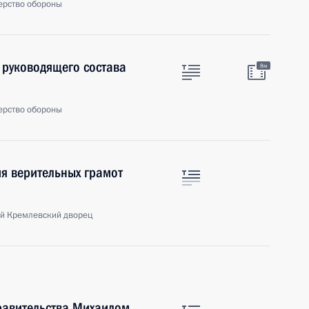
ерство обороны
 руководящего состава
8м
ерство обороны
я верительных грамот
й Кремлевский дворец
равительства Михаилом