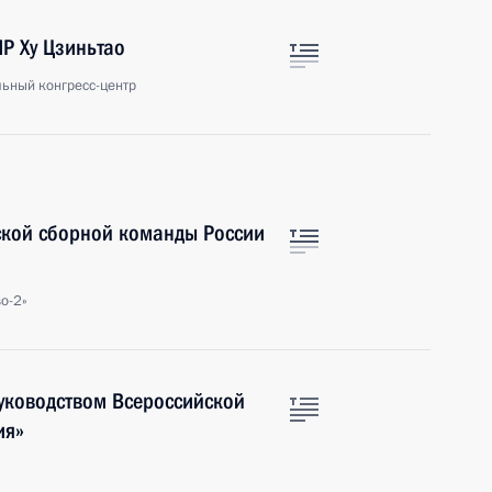
НР Ху Цзиньтао
льный конгресс-центр
ской сборной команды России
о-2»
руководством Всероссийской
ия»