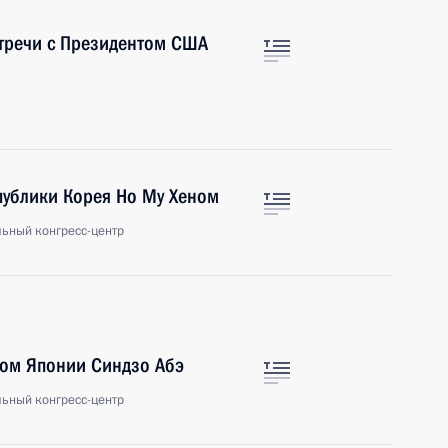
стречи с Президентом США
публики Корея Но Му Хеном
льный конгресс-центр
ром Японии Синдзо Абэ
льный конгресс-центр