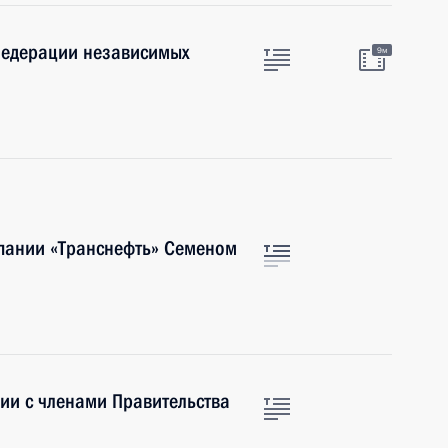
 Федерации независимых
9м
мпании «Транснефть» Семеном
ии с членами Правительства