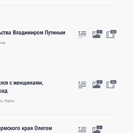
льства Владимиром Путиным
2
3м
яна
ился с женщинами,
5
5м
рад
ь, Горки
ермского края Олегом
1