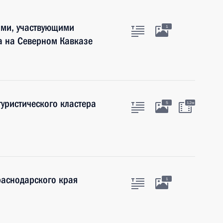
ами, участвующими
1
ра на Северном Кавказе
уристического кластера
5
12м
раснодарского края
1