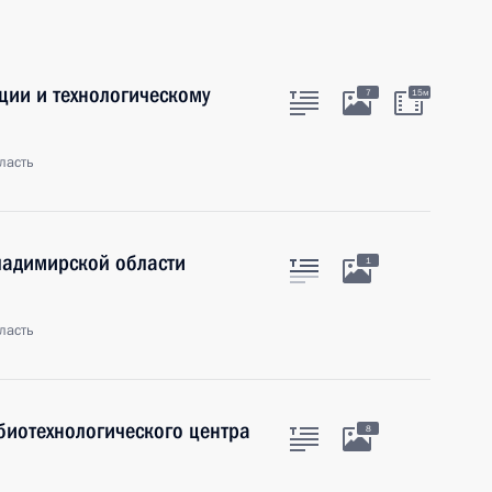
ции и технологическому
7
15м
ласть
ладимирской области
1
ласть
биотехнологического центра
8