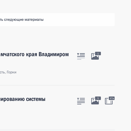
ть следующие материалы
Камчатского края Владимиром
1
ть, Горки
мированию системы
5
47м