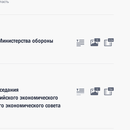
ласть
Министерства обороны
5
12м
аседания
1
5м
зийского экономического
го экономического совета