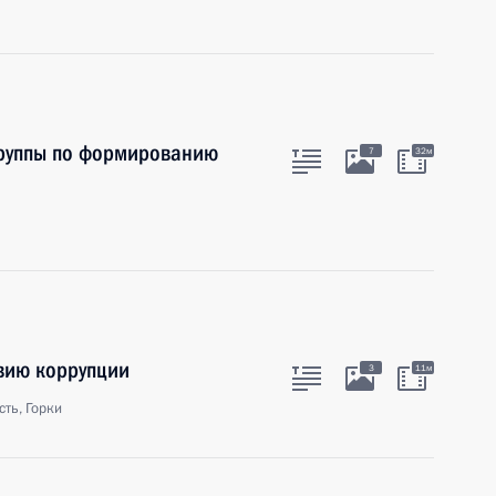
группы по формированию
7
32м
вию коррупции
3
11м
ть, Горки