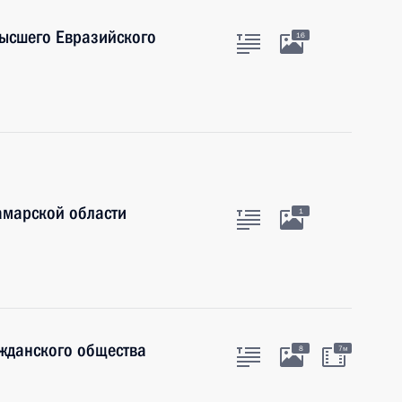
ысшего Евразийского
16
амарской области
1
ажданского общества
8
7м