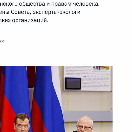
нского общества и правам человека.
ены Совета, эксперты-экологи
ских организаций.
ть следующие материалы
ск
ции и технологическому
7
15м
ласть
ладимирской области
1
ласть