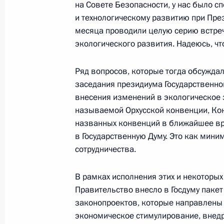
на Совете Безопасности, у нас было 
и технологическому развитию при През
Заседание Совета по развитию гр
месяца проводили целую серию встре
и правам человека
экологического развития. Надеюсь, что
15 марта 2012 года, 16:00
Новокуйбышевск
Ряд вопросов, которые тогда обсуждал
заседания президиума Государственног
14 марта 2012 года, среда
внесения изменений в экологическое 
называемой Орхусской конвенции, Ко
Расширенное заседание рабочей 
названных конвенций в ближайшее вре
системы «Открытое правительство»
в Государственную Думу. Это как мин
сотрудничества.
14 марта 2012 года, 15:45
Сколково
В рамках исполнения этих и некоторых
Правительство внесло в Госдуму пакет
13 марта 2012 года, вторник
законопроектов, которые направлены
экономическое стимулирование, внед
Заседание Совета по противодейст