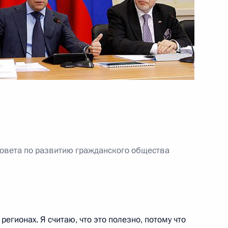
биотехнологического центра
8
ласть
Министерства обороны
5
12м
Совета по развитию гражданского общества
аседания
1
5м
регионах. Я считаю, что это полезно, потому что
зийского экономического