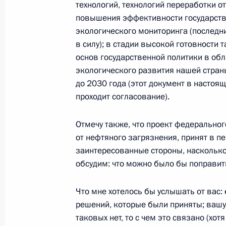
технологий, технологий переработки от
13 марта 2012 года, 15:30
Московская облас
повышения эффективности государст
экологического мониторинга (последн
в силу); в стадии высокой готовности 
11 марта 2012 года, воскресенье
основ государственной политики в обл
экологического развития нашей стран
Встреча с иностранными инвестор
до 2030 года (этот документ в настоя
в создании туристического класте
проходит согласование).
11 марта 2012 года, 19:30
Краснодар
Отмечу также, что проект федеральног
от нефтяного загрязнения, принят в пе
заинтересованные стороны, наскольк
Совещание по вопросам развития т
обсудим: что можно было бы поправит
на Северном Кавказе
11 марта 2012 года, 18:30
Краснодар
Что мне хотелось бы услышать от вас:
решений, которые были приняты; вашу 
таковых нет, то с чем это связано (хот