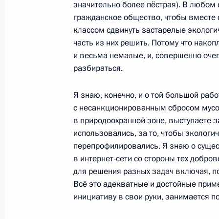
значительно более пёстрая). В любом 
Рабочая встреча с губернатором К
гражданское общество, чтобы вместе 
Александром Ткачёвым
классом сдвинуть застарелые экологи
11 марта 2012 года, 15:30
Краснодар
часть из них решить. Потому что нак
и весьма немалые, и, совершенно оче
разбираться.
8 марта 2012 года, четверг
Я знаю, конечно, и о той большой раб
Встреча с Председателем Правите
с несанкционированным сбросом мусо
8 марта 2012 года, 13:00
Сочи, Красная Пол
в природоохранной зоне, выступаете з
использовались, за то, чтобы эколог
перепрофилировались. Я знаю о сущес
в интернет-сети со стороны тех добро
7 марта 2012 года, среда
для решения разных задач включая, п
Всё это адекватные и достойные прим
В канун 8 Марта Президент встрет
инициативу в свои руки, занимается 
удостоенными государственных наг
7 марта 2012 года, 15:00
Московская област