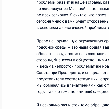
проблемы развития нашей страны, раз
сообщества / Высшего Евразийско
не локализуются Москвой, известным
19 марта 2012 года, 18:30
Москва, Кремль
во всех регионах. Я считаю, что полезн
сегодня у нас с вами будет откровен
в основном экологической проблемат
Саммит Межгоссовета ЕврАзЭС / В
экономического совета
Право на нормальную окружающую сре
подобной среды – это наша общая зад
19 марта 2012 года, 18:20
Москва, Кремль
общества государство не в состоянии,
стороны, бизнесом и общественными о
и весьма непростой проблематике край
15 марта 2012 года, четверг
Совета при Президенте, и специалист
представители соответствующих непра
Рабочая встреча с губернатором С
мы обменялись впечатлениями как о то
Владимиром Артяковым
годы, так и о том, что нам ещё следов
15 марта 2012 года, 19:00
Новокуйбышевск
Я несколько раз к этой теме обращалс