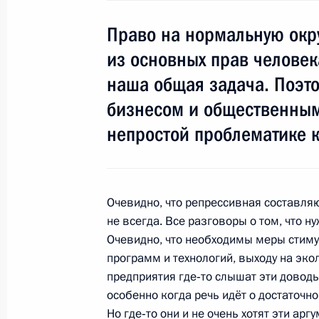
Право на нормальную окр
из основных прав человек
Рабочая встреча с губернатором П
Чиркуновым
наша общая задача. Поэто
7 марта 2012 года, 14:00
Московская област
бизнесом и общественным
непростой проблематике 
6 марта 2012 года, вторник
Встреча с руководством партии «Ед
Очевидно, что репрессивная составля
не всегда. Все разговоры о том, что 
6 марта 2012 года, 15:30
Московская област
Очевидно, что необходимы меры стим
программ и технологий, выходу на эко
предприятия где‑то слышат эти доводы.
5 марта 2012 года, понедельник
особенно когда речь идёт о достаточн
Но где‑то они и не очень хотят эти ар
Рабочая встреча c Константином 