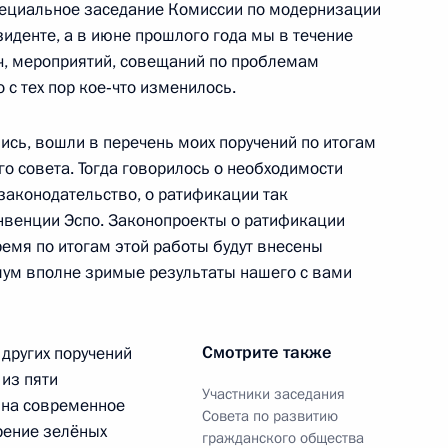
специальное заседание Комиссии по модернизации
иденте, а в июне прошлого года мы в течение
ажданского общества
8
7м
ч, мероприятий, совещаний по проблемам
 с тех пор кое‑что изменилось.
ись, вошли в перечень моих поручений по итогам
о совета. Тогда говорилось о необходимости
законодательство, о ратификации так
нвенции Эспо. Законопроекты о ратификации
группы по формированию
7
32м
мя по итогам этой работы будут внесены
имум вполне зримые результаты нашего с вами
Смотрите также
 других поручений
 из пяти
Участники заседания
 на современное
Совета по развитию
рение зелёных
вию коррупции
3
11м
гражданского общества