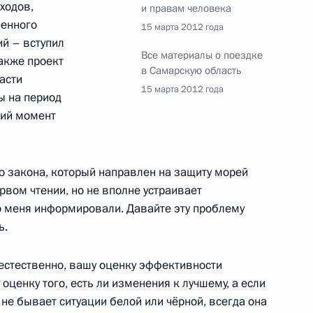
ходов,
и правам человека
ть, Горки
венного
15 марта 2012 года
ий – вступил
Все материалы о поездке
также проект
в Самарскую область
асти
15 марта 2012 года
ы на период
ами, участвующими
1
щий момент
ра на Северном Кавказе
о закона, который направлен на защиту морей
рвом чтении, но не вполне устраивает
о меня информировали. Давайте эту проблему
уристического кластера
5
12м
ь.
 естественно, вашу оценку эффективности
оценку того, есть ли изменения к лучшему, а если
я не бывает ситуации белой или чёрной, всегда она