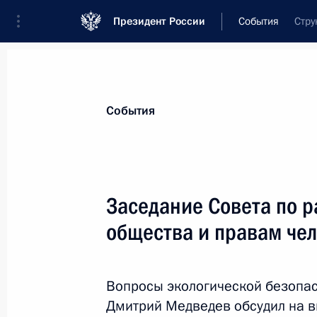
Президент России
События
Стру
Президент
Администрация
Государст
Новости
Стенограммы
Поездки
Те
События
Рубрикация материалов
Все материалы
Заседание Совета по 
Послания Федеральному Собранию
общества и правам че
Заявления по важнейшим вопросам
Совещания, заседания, рабочие встречи
Вопросы экологической безопа
Речи и обращения
Дмитрий Медведев обсудил на в