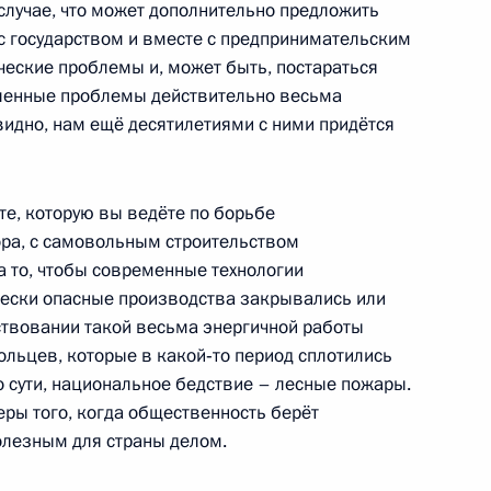
случае, что может дополнительно предложить
раснодарского края
1
с государством и вместе с предпринимательским
ческие проблемы и, может быть, постараться
опленные проблемы действительно весьма
видно, нам ещё десятилетиями с ними придётся
оте, которую вы ведёте по борьбе
льства Владимиром Путиным
2
3м
ра, с самовольным строительством
яна
а то, чтобы современные технологии
ически опасные производства закрывались или
твовании такой весьма энергичной работы
вольцев, которые в какой‑то период сплотились
о сути, национальное бедствие – лесные пожары.
еры того, когда общественность берёт
ился с женщинами,
5
5м
полезным для страны делом.
рад
ь, Горки