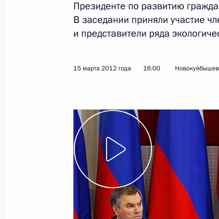
Президенте по развитию гражда
В заседании приняли участие чл
и представители ряда экологиче
Показа
21 марта 2012 года, среда
15 марта 2012 года
16:00
Новокуйбышев
Заседание Комиссии по модерниза
развитию экономики России
21 марта 2012 года, 15:10
Владимирская об
Рабочая встреча с губернатором В
Николаем Виноградовым
21 марта 2012 года, 15:00
Владимирская об