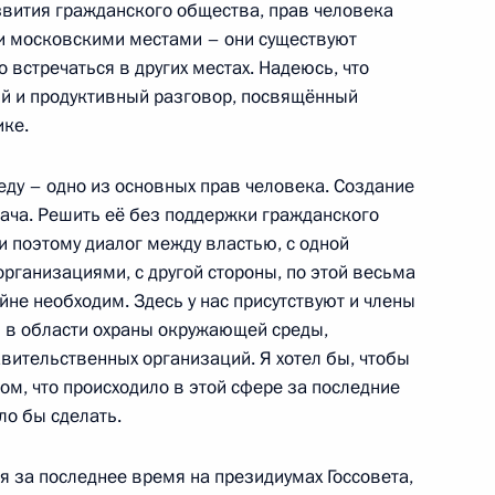
вития гражданского общества, прав человека
го экономического совета
и московскими местами – они существуют
о встречаться в других местах. Надеюсь, что
ный и продуктивный разговор, посвящённый
ике.
ысшего Евразийского
16
ду – одно из основных прав человека. Создание
ача. Решить её без поддержки гражданского
 и поэтому диалог между властью, с одной
рганизациями, с другой стороны, по этой весьма
не необходим. Здесь у нас присутствуют и члены
ы в области охраны окружающей среды,
вительственных организаций. Я хотел бы, чтобы
амарской области
1
м, что происходило в этой сфере за последние
ало бы сделать.
я за последнее время на президиумах Госсовета,