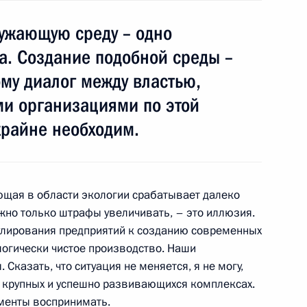
ужающую среду – одно
а. Создание подобной среды –
ермского края Олегом
1
му диалог между властью,
ь, Горки
и организациями по этой
крайне необходим.
иная Россия»
1
ющая в области экологии срабатывает далеко
нужно только штрафы увеличивать, – это иллюзия.
ь, Горки
улирования предприятий к созданию современных
логически чистое производство. Наши
 Сказать, что ситуация не меняется, я не могу,
о крупных и успешно развивающихся комплексах.
гументы воспринимать.
Косачевым
1