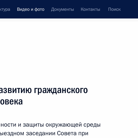
ктура
Видео и фото
Документы
Контакты
Поиск
си
ия, встречи
Встречи со СМИ
март, 2012
ть следующие материалы
развитию гражданского
ловека
Расширенное заседание
коллегии Министерства
сности и защиты окружающей среды
обороны
ыездном заседании Совета при