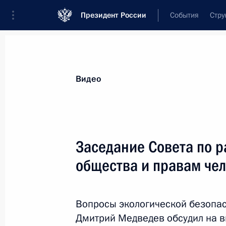
Президент России
События
Стру
Видеозаписи
Фотографии
Аудиозапи
Все материалы
Выступления
Совещан
Видео
Показа
Заседание Совета по 
общества и правам че
Заседание Комиссии
по модернизации
Вопросы экологической безопа
и технологическому
Дмитрий Медведев обсудил на в