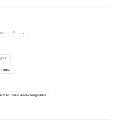
по противодействию
коррупции
13 марта 2012 года
Видео, 11 мин.
рская область
огия
гетика
тов Михаил Александрович