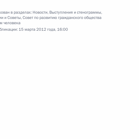
Встреча с Председателем
ован в разделах:
Новости
,
Выступления и стенограммы
,
Правительства Владимиром
ии и Советы
,
Совет по развитию гражданского общества
Путиным
м человека
бликации:
15 марта 2012 года, 16:00
8 марта 2012 года
Видео, 3 мин.