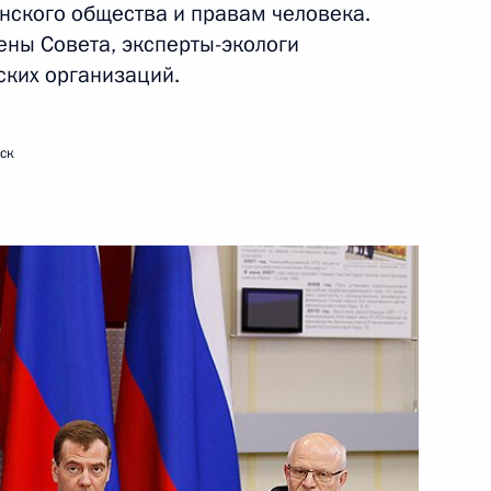
нского общества и правам человека.
ены Совета, эксперты-экологи
20 марта 2012 года
Видео, 12 мин.
ских организаций.
ск
Заседание Совета
по развитию гражданского