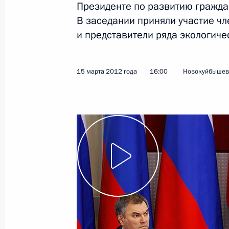
развитию экономики России
Президенте по развитию гражда
В заседании приняли участие чл
21 марта 2012 года
Видео, 5 мин.
и представители ряда экологиче
15 марта 2012 года
16:00
Новокуйбышев
Заявление для прессы по итогам
заседания Межгосударственного
совета Евразийского