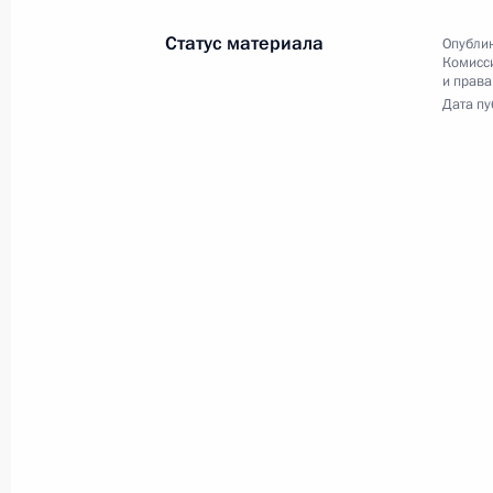
Совещание по вопросам
Статус материала
Опублик
развития туристического
Комисс
кластера на Северном
и права
Дата пу
Кавказе
11 марта 2012 года
Видео, 12 мин.