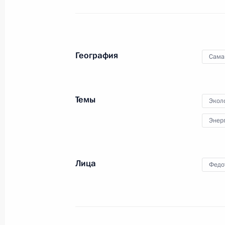
группы по формированию системы
«Открытое правительство»
14 марта 2012 года
Видео, 16 мин.
География
Сама
Темы
Экол
Энер
Лица
Федо