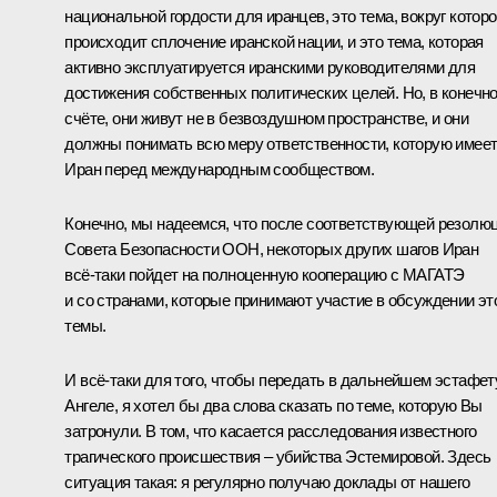
национальной гордости для иранцев, это тема, вокруг котор
происходит сплочение иранской нации, и это тема, которая
активно эксплуатируется иранскими руководителями для
достижения собственных политических целей. Но, в конечн
счёте, они живут не в безвоздушном пространстве, и они
должны понимать всю меру ответственности, которую имее
Иран перед международным сообществом.
Конечно, мы надеемся, что после соответствующей резолю
Совета Безопасности ООН, некоторых других шагов Иран
всё‑таки пойдет на полноценную кооперацию с МАГАТЭ
и со странами, которые принимают участие в обсуждении эт
темы.
И всё‑таки для того, чтобы передать в дальнейшем эстафет
Ангеле, я хотел бы два слова сказать по теме, которую Вы
затронули. В том, что касается расследования известного
трагического происшествия – убийства Эстемировой. Здесь
ситуация такая: я регулярно получаю доклады от нашего