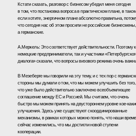
Кстати сказать, разговор с бизнесом убедил меня сегодня
в том, что постановка вопроса в практическом плане, в таком
если хотите, энергичном плане абсолютно правильна, потом
что сегодня нас об этом просили не российские бизнесмены
а германские.
А.Меркель:
Это соответствует действительности. Поэтому к
немецкие предприниматели, так и участники «Петербургског
диалога» сказали, что вопросы визового режима очень важн
В Мезеберге мы говорили на эту тему, и с тех пор с германск
стороны мы думали о том, что мы можем улучшить без того,
что уже было действительно заключено всеобъемлющее
соглашение между ЕС и Россией. Мы считаем, что очень
быстро мы можем принять на двустороннем уровне кое‑каки
улучшения. Здесь уже существуют скоординированные
механизмы, в рамках которых можно понять, что наши врем
сейчас изменились, что мы достигли новой ступени
кооперации.