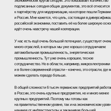
экономических кругов сегодня. Это показывает количество
подписанных сегодня общих документов, это всё относится
к партнёрству для модернизации, на которое пошли Германи
и Россия. Мне кажется, что цель, состоящая в диверсифика
российской экономики, поставить её на более широкую осно
идёт очень навстречу нашей кооперации.
У нас есть ещё очень большой потенциал, существует очен
много отраслей, в которых мы уже хорошо сотрудничаем:
автомобильная промышленность, энергетическая
промышленность. Тут уже очень хорошее, тесное
сотрудничество. Но в области, например, микроэлектроники
и в более современной отрасли – конечно, это отрасли, где 
можем сделать гораздо больше.
В общей сложности 6 тысяч германских предприятий работ
в России, это очень крупные предприятия, но и много менее
крупных предприятий. Поэтому мы готовы как
на правительственном уровне, так и на экономическом уровн
начиная от инфраструктуры и заканчивая большей