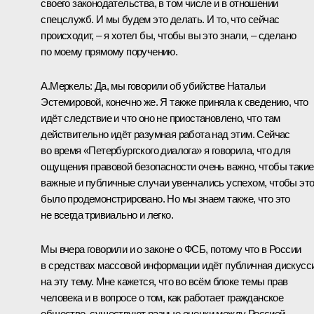
своего законодательства, в том числе и в отношении
спецслужб. И мы будем это делать. И то, что сейчас
происходит, – я хотел бы, чтобы вы это знали, – сделано
по моему прямому поручению.
А.Меркель:
Да, мы говорили об убийстве Натальи
Эстемировой, конечно же. Я также приняла к сведению, что
идёт следствие и что оно не приостановлено, что там
действительно идёт разумная работа над этим. Сейчас
во время «Петербургского диалога» я говорила, что для
ощущения правовой безопасности очень важно, чтобы такие
важные и публичные случаи увенчались успехом, чтобы эт
было продемонстрировано. Но мы знаем также, что это
не всегда тривиально и легко.
Мы вчера говорили и о законе о ФСБ, потому что в России
в средствах массовой информации идёт публичная дискусс
на эту тему. Мне кажется, что во всём блоке темы прав
человека и в вопросе о том, как работает гражданское
общество, существуют разные оценки между Россией