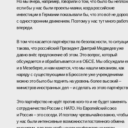
Но мы вчера, например, говорили о том, что было бы неплох
если бы у нас были проекты-маяки, когда российские
инвестиции в Германии показывали бы, что это всё не дорог
с односторонним движением. Поэтому у нас тут много рабо
впереди.
В том что касается партнёрства по безопасности, то ситуац
такова, что российский Президент Дмитрий Медведев уже
давно внёс предложение об этом. Это вопрос, который
обсуждается и обрабатывается и в ОБСЕ. Мы обсуждали е
и в Мезеберге, и нам кажется, что мы нашли механизм, как
наряду с существующими в Брюсселе уже учреждениями
можно это было бы поднять на уровень более высокий –
министров иностранных дел – и сделать из этого партнёрств
Это партнёрство не идёт против кого‑то и не будет заменять
сотрудничество России с НАТО. Но Европейский союз
и Россия – это соседи. И поэтому чрезвычайно важно, чтоб
у нас были интенсивные возможности постоянного обмена
мнениями, для того чтобы очаги конфликтов не могли