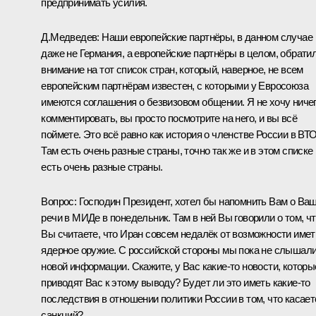
предпринимать усилия.
Д.Медведев:
Наши европейские партнёры, в данном случае
даже не Германия, а европейские партнёры в целом, обрати
внимание на тот список стран, который, наверное, не всем
европейским партнёрам известен, с которыми у Евросоюза
имеются соглашения о безвизовом общении. Я не хочу ниче
комментировать, вы просто посмотрите на него, и вы всё
поймете. Это всё равно как история о членстве России в ВТО
Там есть очень разные страны, точно так же и в этом списке
есть очень разные страны.
Вопрос:
Господин Президент, хотел бы напомнить Вам о Ва
речи в МИДе в понедельник. Там в ней Вы говорили о том, ч
Вы считаете, что Иран совсем недалёк от возможности имет
ядерное оружие. С российской стороны мы пока не слышал
новой информации. Скажите, у Вас какие‑то новости, которы
приводят Вас к этому выводу? Будет ли это иметь какие‑то
последствия в отношении политики России в том, что касает
санкций?