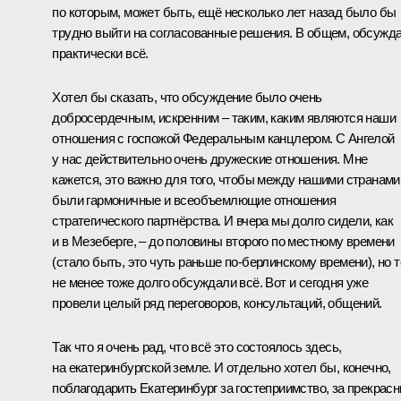
по которым, может быть, ещё несколько лет назад было бы
трудно выйти на согласованные решения. В общем, обсужд
практически всё.
Хотел бы сказать, что обсуждение было очень
добросердечным, искренним – таким, каким являются наши
отношения с госпожой Федеральным канцлером. С Ангелой
у нас действительно очень дружеские отношения. Мне
кажется, это важно для того, чтобы между нашими странами
были гармоничные и всеобъемлющие отношения
стратегического партнёрства. И вчера мы долго сидели, как
и
в Мезеберге
, – до половины второго по местному времени
(стало быть, это чуть раньше по‑берлинскому времени), но 
не менее тоже долго обсуждали всё. Вот и сегодня уже
провели целый ряд переговоров, консультаций, общений.
Так что я очень рад, что всё это состоялось здесь,
на екатеринбургской земле. И отдельно хотел бы, конечно,
поблагодарить Екатеринбург за гостеприимство, за прекрас