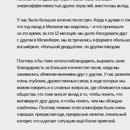
энергоэффективностью других отраслей, внести наш вклад.
У нас было большое количество встреч. Когда я думаю о то
что год назад в Мюнхене мы виделись – и что произошло
за это время, за эти 12 месяцев: мы долго беседовали друг
с другом в Мезенберге, мы встречались в формате «большо
восьмёрки», «большой двадцатки», по другим поводам.
Поэтому я бы тоже хотела поблагодарить, выразить свою
благодарность за большое количество часов, когда мы
занимались обменом мнениями друг с другом. У нас развил
очень глубокие, дружественные связи, в ходе которых мы
можем говорить и о сложных вопросах, где сближаются наш
общества, что тоже вносит вклад в то, чтобы понять, что
мотивирует друг друга, и чтобы понять, чем мы обоюдно
озабочены. Поэтому помимо этого атмосфера была очень
хорошая, прекрасная еда, прекрасные напитки, локальный
колорит, что и делает ситуацию ещё более приятной.