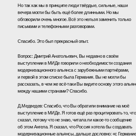
Но так как мы в принципе люди твёрдые, сильные, наши
вечера могли бы быть ещё более длинными. Но мы
обговорили очень многое. Всё это нельзя заменить только
письмами и телефонными разговорами.
Спасибо. Это был прекрасный опыт.
Вопрос:
Дмитрий Анатольевич, Вы недавно в своём
выступлении в МИДе говорили о необходимости создания
модернизационного альянса с зарубежными партнёрами,
и первой в этом списке была Германия. Вы не могли бы
рассказать, в чем же всё‑таки Вы видите основу этого альян
между нашими странами? Спасибо.
Д.Медведев:
Спасибо, что Вы обратили внимание на моё
выступление
в МИДе. Я готов ещё раз процитировать то, чт
сказал, потому что не знаю, читала ли какое‑то сообщение
об этом Ангела. Я сказал, что Россия хотела бы создавать
модернизационные альянсы, дальше дословно: «с Германие