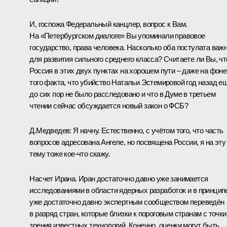
И, госпожа Федеральный канцлер, вопрос к Вам.
На «Петербургском диалоге» Вы упоминали правовое
государство, права человека. Насколько оба постулата важ
для развития сильного среднего класса? Считаете ли Вы, чт
Россия в этих двух пунктах на хорошем пути – даже на фоне
того факта, что убийство Натальи Эстемировой год назад е
до сих пор не было расследовано и что в Думе в третьем
чтении сейчас обсуждается новый закон о ФСБ?
Д.Медведев:
Я начну. Естественно, с учётом того, что часть
вопросов адресована Ангеле, но посвящена России, я на эту
тему тоже кое‑что скажу.
Насчет Ирана. Иран достаточно давно уже занимается
исследованиями в области ядерных разработок и в принцип
уже достаточно давно экспертным сообществом переведён
в разряд стран, которые близки к пороговым странам с точки
зрения известных технологий. Конечно, оценки могут быть