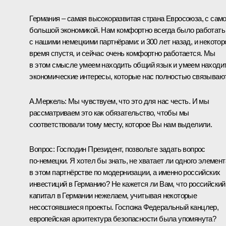
Германия – самая высокоразвитая страна Евросоюза, с сам
большой экономикой. Нам комфортно всегда было работать
с нашими немецкими партнёрами: и 300 лет назад, и некотор
время спустя, и сейчас очень комфортно работается. Мы
в этом смысле умеем находить общий язык и умеем находи
экономические интересы, которые нас полностью связывают
А.Меркель:
Мы чувствуем, что это для нас честь. И мы
рассматриваем это как обязательство, чтобы мы
соответствовали тому месту, которое Вы нам выделили.
Вопрос:
Господин Президент, позвольте задать вопрос
по‑немецки. Я хотел бы знать, не хватает ли одного элемент
в этом партнёрстве по модернизации, а именно российских
инвестиций в Германию? Не кажется ли Вам, что российский
капитал в Германии нежелаем, учитывая некоторые
несостоявшиеся проекты. Госпожа Федеральный канцлер,
европейская архитектура безопасности была упомянута?