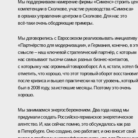
Мы поддерживаем намерение фирмы «Сименс» строить цен
компетенции в Сколкове, участие руководства «Сименса»
в органах управления центром в Сколкове. Для нас это
всё‑таки очень ободряющие примеры.
Мы договорились с Евросоюзом реализовывать инициативу
«Партнёрство для модернизации»
, и Германия, конечно, в э
смысле – наш ключевой стратегический партнёр, с которым
нас связывают тысячи самых разных бизнес-контактов,
с которым у нас огромный товарооборот. А я, кстати, хотел 
отметить, что хорошо, что этот торговый оборот восстанови
после кризиса и вышел практически на тот уровень, который
был в 2008 году, за истекшие месяцы. Поэтому это очень
хорошо.
Мы занимаемся энергосбережением. Два года назад мы
придумали создать Российско-германское энергетическое
агентство. И, как сейчас помню, это обсуждалось как раз
в Петербурге. Оно создано, оно работает, и оно вносит свой