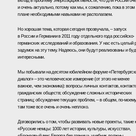
вклад в проблему энергоэффективности, что для России оч
и очень актуально, потому как мы, к сожалению, пока в этом
плане необходимыми навыками не располагаем.
Но хорошая тема, которая сегодня прозвучала, – запуск
в России и Германии в 2011 году отдельного года российско-
германских исследований и образования. У нас есть целый 
задумок на эту тему. Надеюсь, они будут реализованы и бу
интересными.
Мы побывали на десятом юбилейном форуме
«Петербургск
диалог»
– это человеческое измерение (от этого не менее
важное, чем экономика): вопросы личных контактов, контакт
гражданских обществ; обсуждение сложных исторических
страниц; обсуждение текущих проблем, – в общем, по‑моему
там тоже все очень и очень неплохо.
Договорились о том, чтобы развивать новые проекты, такие 
«Русские немцы: 1000 лет истории, культуры, искусства»,
«Бронзовый век: Европа без границ», учебник должны