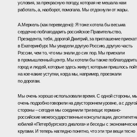
условия, за прекрасную погоду, которая не мешала нам
работать, а, наоборот, помогала. Мы отдохнули от жары.
А.Меркель
(как переведено)
:
Я тоже хотела бы весьма
сердечно поблагодарить российское Правительство,
Президента, тебя, дорогой Дмитрий, за приглашение приехат
в Екатеринбург. Мы увидели другую Россию, другую часть
России, чем то, что мы знали до сих пор. Мы приехали
в промышленный центр. Мы хотели бы также поблагодарит
город и людей, которые здесь живут, которым пришлось пой
на кое‑какие уступки, когда мы, например, проезжали
по дорогам.
Мы очень хорошо использовали время. С одной стороны, м
очень подробно говорили на двустороннем уровне, а с друго
стороны – сегодня мы соединили три вещи: германо-
российские межгосударственные консультации, десятилетн
юбилей «Петербургского диалога» и беседы с экономическ
кругами. И теперь наглядно понятно, что эти три вещи тесно