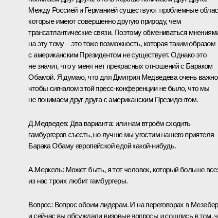
Между Россией и Германией существуют проблемные облас
которые имеют совершенно другую природу, чем
трансатлантические связи. Поэтому обмениваться мнениям
на эту тему – это тоже возможность, которая таким образом
с американским Президентом не существует. Однако это
не значит, что у меня нет прекрасных отношений с Бараком
Обамой. Я думаю, что для Дмитрия Медведева очень важно
чтобы сигналом этой пресс-конференции не было, что мы
не понимаем друг друга с американским Президентом.
Д.Медведев:
Два варианта: или нам втроём сходить
гамбургеров съесть, но лучше мы угостим нашего приятеля
Барака Обаму европейской едой какой‑нибудь.
А.Меркель:
Может быть, я тот человек, который больше все
из нас троих любит гамбургеры.
Вопрос:
Вопрос обоим лидерам. И на переговорах в Мезебер
и сейчас вы обсуждали визовые вопросы и сошлись в том, ч