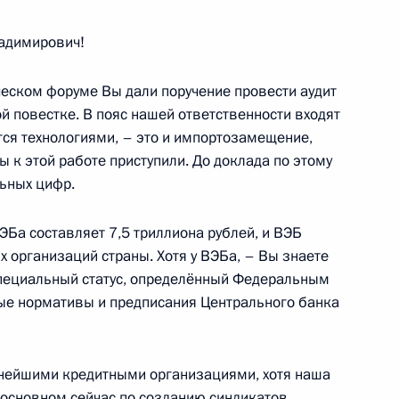
адимирович!
ия Русского географического
1
3м
еском форуме Вы дали поручение провести аудит
й повестке. В пояс нашей ответственности входят
ся технологиями, – это и импортозамещение,
ы к этой работе приступили. До доклада по этому
ьных цифр.
ЭБа составляет 7,5 триллиона рублей, и ВЭБ
ериканской встречи в верхах
9
2м
х организаций страны. Хотя у ВЭБа, – Вы знаете
пециальный статус, определённый Федеральным
ые нормативы и предписания Центрального банка
ладиславом Кузнецовым
4
пнейшими кредитными организациями, хотя наша
основном сейчас по созданию синдикатов