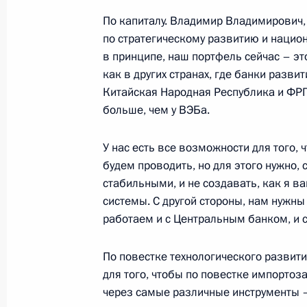
По капиталу. Владимир Владимирович,
по стратегическому развитию и нацио
в принципе, наш портфель сейчас – эт
14 августа 2025 года, четверг
как в других странах, где банки разви
Совещание о подготовке российск
Китайская Народная Республика и ФРГ
в верхах
больше, чем у ВЭБа.
14 августа 2025 года, 13:50
Москва, Кремль
У нас есть все возможности для того,
будем проводить, но для этого нужно,
стабильными, и не создавать, как я 
13 августа 2025 года, среда
системы. С другой стороны, нам нужны
работаем и с Центральным банком, и 
Встреча с руководителем ФНС Дан
13 августа 2025 года, 13:50
Москва, Кремль
По повестке технологического развити
для того, чтобы по повестке импортоз
через самые различные инструменты –