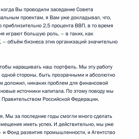
 когда Вы проводили заседание Совета
нальным проектам, я Вам уже докладывал, что,
о приблизительно 2,5 процента ВВП, в то время
тия играют большую роль, – в таких, как
о-американской встречи
8
, – объём бизнеса этих организаций значительно
 чтобы наращивать наш портфель. Мы эту работу
 с одной стороны, быть прозрачными и абсолютно
вам доложил, никаких проблем для финансовой
 новые источники капитала. По этому поводу мы
с Правительством Российской Федерации.
иилом Егоровым
4
я. Мы за последние годы смогли много сделать
амещения иметь успех. И действительно, мы уже
 и Фонд развития промышленности, и Агентство