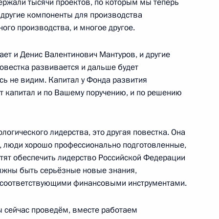
ержали тысячи проектов, по которым мы теперь
 другие компоненты для производства
росам
5
5м
ного производства, и многое другое.
ает и Денис Валентинович Мантуров, и другие
повестка развивается и дальше будет
сь не видим. Капитал у Фонда развития
т капитал и по Вашему поручению, и по решению
ласти Виталием Хоценко
4
ологического лидерства, это другая повестка. Она
, люди хорошо профессионально подготовленные,
отят обеспечить лидерство Российской Федерации
олжны быть серьёзные новые знания,
 соответствующими финансовыми инструментами.
 Совета Безопасности
2
ы сейчас проведём, вместе работаем