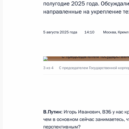
полугодие 2025 года. Обсуждал
направленные на укрепление те
Показа
5 августа 2025 года
14:10
Москва, Кремл
19 августа 2025 года, вторник
Встреча с врио главы Республики 
Гольдштейном
3 из 4
С председателем Государственной корп
19 августа 2025 года, 13:15
Москва, Кремль
18 августа 2025 года, понедельник
Встреча с временно исполняющим 
В.Путин:
Игорь Иванович, ВЭБ у нас кр
Ростовской области Юрием Слюса
чем в основном сейчас занимаетесь, 
перспективным?
18 августа 2025 года, 13:30
Москва, Кремль