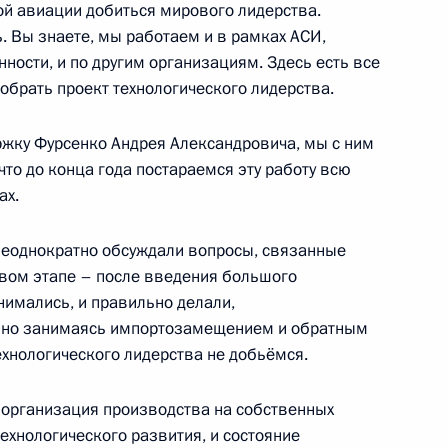
ой авиации добиться мирового лидерства.
. Вы знаете, мы работаем и в рамках АСИ,
ости, и по другим организациям. Здесь есть все
ры
16
собрать проект технологического лидерства.
жку Фурсенко Андрея Александровича, мы с ним
что до конца года постараемся эту работу всю
ах.
рации развития «ВЭБ.РФ»
неоднократно обсуждали вопросы, связанные
4
рвом этапе – после введения большого
нимались, и правильно делали,
ьно занимаясь импортозамещением и обратным
хнологического лидерства не добьёмся.
 организация производства на собственных
технологического развития, и состояние
ной Республики Денисом
5