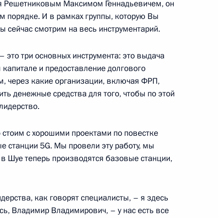
я Решетниковым Максимом Геннадьевичем, он
м порядке. И в рамках группы, которую Вы
ы сейчас смотрим на весь инструментарий.
й СМИ
2
1м
 это три основных инструмента: это выдача
м капитале и предоставление долгового
, через какие организации, включая ФРП,
вить денежные средства для того, чтобы по этой
лидерство.
медом Аль Нахайяном
29
о стоим с хорошими проектами по повестке
 станции 5G. Мы провели эту работу, мы
 в Шуе теперь производятся базовые станции,
объектов в регионах
6
45м
идерства, как говорят специалисты, – я здесь
сь, Владимир Владимирович, – у нас есть все