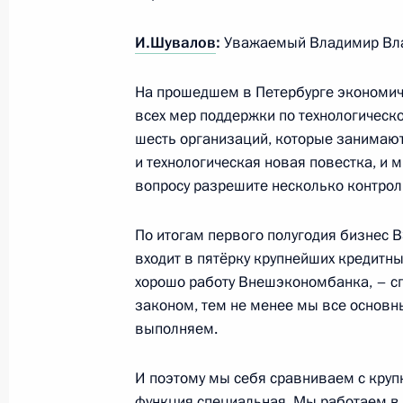
И.Шувалов
:
Уважаемый Владимир Вл
Видеообращение по случаю 180-лет
На прошедшем в Петербурге экономич
общества
всех мер поддержки по технологическо
18 августа 2025 года, 00:00
шесть организаций, которые занимают
и технологическая новая повестка, и м
вопросу разрешите несколько контрол
16 августа 2025 года, суббота
По итогам первого полугодия бизнес В
Совещание по итогам российско-ам
входит в пятёрку крупнейших кредитны
хорошо работу Внешэкономбанка, – с
16 августа 2025 года, 18:10
Москва, Кремль
законом, тем не менее мы все основн
выполняем.
Встреча с губернатором Чукотки В
И поэтому мы себя сравниваем с кру
16 августа 2025 года, 08:30
Анадырь
функция специальная. Мы работаем в 