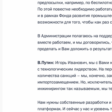
предпосылки, например, по беспилотн
По этой повестке необходимо работать
и в рамках Фонда развития промышленн
Российско-малайзийские перегово
возможности для того, чтобы как раз 
6 августа 2025 года, 17:20
Москва, Кремль
В Администрации полагаюсь на поддер
вместе работаем, и мы договорились, 
проделать и Вам доложить о результат
5 августа 2025 года, вторник
Встреча с председателем госкорпо
В.Путин:
Игорь Иванович, мы с Вами 
Игорем Шуваловым
с технологическим лидерством. На пе
количества санкций – мы, конечно, за
5 августа 2025 года, 14:10
Москва, Кремль
импортозамещением. Но, исключител
инжинирингом так называемым, мы те
4 августа 2025 года, понедельник
Нам нужны собственные разработки и
платформах. И сейчас у нас и уровень 
Встреча с главой Донецкой Народ