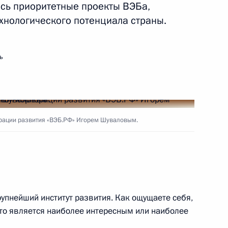
ись приоритетные проекты ВЭБа,
хнологического потенциала страны.
ть следующие материалы
ь
Коми Ростиславом
3
орации развития «ВЭБ.РФ» Игорем Шуваловым.
обязанности губернатора
4
упнейший институт развития. Как ощущаете себя,
рем
что является наиболее интересным или наиболее