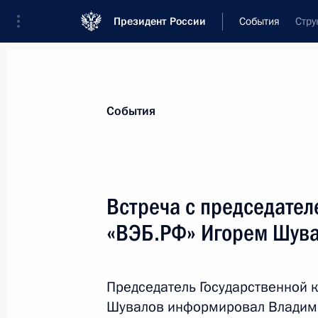
Президент России
События
Стру
Президент
Администрация
Государст
Новости
Стенограммы
Поездки
Те
События
Рубрикация материалов
Все материалы
Встреча с председател
Послания Федеральному Собранию
«ВЭБ.РФ» Игорем Шув
Заявления по важнейшим вопросам
Совещания, заседания, рабочие встречи
Председатель Государственной 
Речи и обращения
Шувалов информировал Владимир