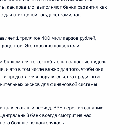
ль, как правило, выполняют банки развития как
 для этих целей государствами, так
езидента России
12
12м
авляет 1 триллион 400 миллиардов рублей,
ка
процентов. Это хорошие показатели.
 банком для того, чтобы они полностью видели
, и это в том числе важно для того, чтобы они
ты и предоставляя поручительства кредитным
кой области Сергеем Носовым
3
лнительных рисков для финансовой системы
живали сложный период, ВЭБ пережил санацию,
 Центральный банк всегда смотрит на нас
тер-плана Магадана
4
22м
бного больше не повторялось.