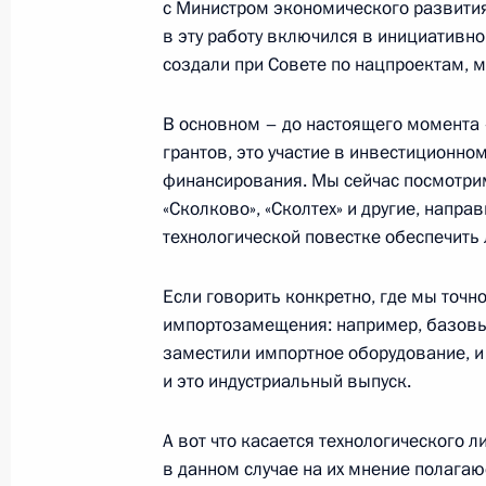
с Министром экономического развити
в эту работу включился в инициативно
создали при Совете по нацпроектам, м
7 августа 2025 года, четверг
Ответы на вопросы представителе
В основном – до настоящего момента –
грантов, это участие в инвестиционно
7 августа 2025 года, 15:00
Москва, Кремль
финансирования. Мы сейчас посмотрим
«Сколково», «Сколтех» и другие, напра
технологической повестке обеспечить 
Встреча с Президентом ОАЭ Мухам
7 августа 2025 года, 13:35
Москва, Кремль
Если говорить конкретно, где мы точн
импортозамещения: например, базовые
заместили импортное оборудование, и
и это индустриальный выпуск.
6 августа 2025 года, среда
Открытие новых инфраструктурных 
А вот что касается технологического л
в данном случае на их мнение полагаю
6 августа 2025 года, 19:20
Москва, Кремль