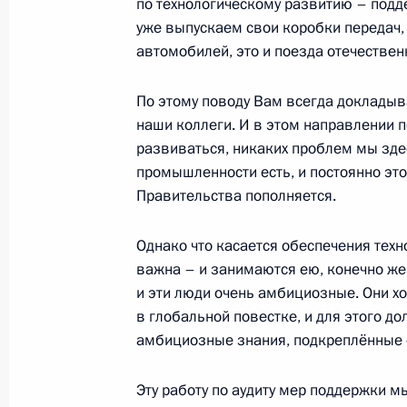
12 августа 2025 года, вторник
по технологическому развитию – подд
уже выпускаем свои коробки передач,
Совещание по экономическим воп
автомобилей, это и поезда отечествен
12 августа 2025 года, 17:10
Москва, Кремль
По этому поводу Вам всегда докладыв
наши коллеги. И в этом направлении 
развиваться, никаких проблем мы зде
11 августа 2025 года, понедельник
промышленности есть, и постоянно это
Встреча с губернатором Омской об
Правительства пополняется.
11 августа 2025 года, 13:45
Москва, Кремль
Однако что касается обеспечения техн
важна – и занимаются ею, конечно же
и эти люди очень амбициозные. Они х
8 августа 2025 года, пятница
в глобальной повестке, и для этого д
амбициозные знания, подкреплённые
Совещание с постоянными членами
8 августа 2025 года, 13:20
Москва, Кремль
Эту работу по аудиту мер поддержки м