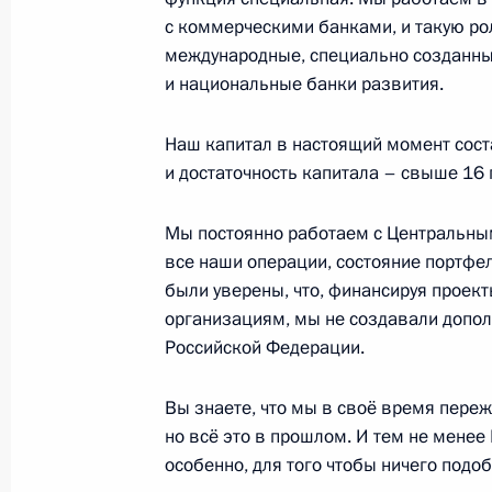
с коммерческими банками, и такую ро
международные, специально созданные
и национальные банки развития.
Совместная пресс-конференция Пр
и Президента США
Наш капитал в настоящий момент сост
16 августа 2025 года, 02:05
Анкоридж, Аляс
и достаточность капитала – свыше 16 
Мы постоянно работаем с Центральным
все наши операции, состояние портфеля
15 августа 2025 года, пятница
были уверены, что, финансируя проек
Встреча с губернатором Магаданс
организациям, мы не создавали допо
Российской Федерации.
15 августа 2025 года, 17:05
Магадан
Вы знаете, что мы в своё время пере
но всё это в прошлом. И тем не менее
Совещание о ходе реализации мас
особенно, для того чтобы ничего подо
15 августа 2025 года, 16:50
Магадан