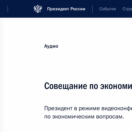
Президент России
События
Стру
Видеозаписи
Фотографии
Аудиозапи
Все материалы
Выступления
Совещан
Аудио
Показа
Совещание по эконом
Беседа с лауреатами премий
Президент в режиме видеоконф
Президента в области науки
и инноваций для молодых учёных
по экономическим вопросам.