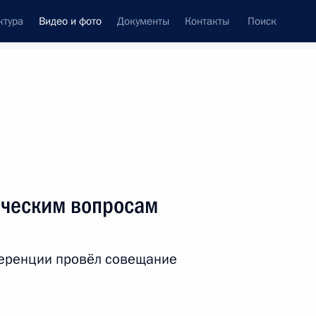
ктура
Видео и фото
Документы
Контакты
Поиск
си
ия, встречи
Встречи со СМИ
февраль, 2025
ть следующие материалы
ическим вопросам
Совещание по развитию
еренции провёл совещание
беспилотных авиационных
систем