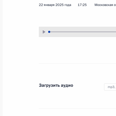
22 января 2025 года
17:25
Московская о
6 февраля 2025 года
Аудио, 36 мин.
По окончании
церемонии
вручения премий молодым учёным
Президент побеседовал
с лауреатами.
Совещание с членами
Загрузить аудио
mp3,
Правительства
23 января 2025 года
Аудио, 52 мин.