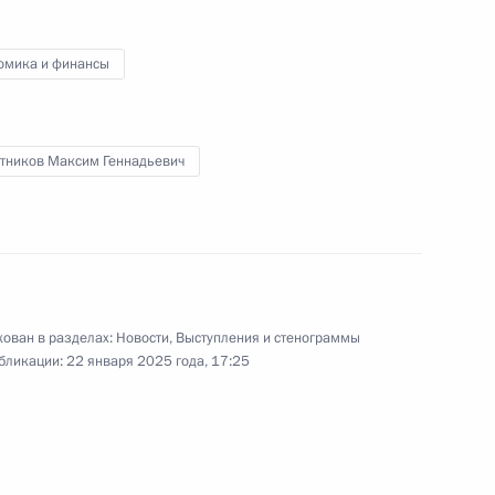
Владимир Путин в режиме
видеоконференции провёл
омика и финансы
заседание наблюдательного
совета автономной
некоммерческой организации
«Агентство стратегических
тников Максим Геннадьевич
инициатив по продвижению новых
проектов».
Переговоры
ован в разделах:
Новости
,
Выступления и стенограммы
с Председателем КНР Си
бликации:
22 января 2025 года, 17:25
Цзиньпином
21 января 2025 года
Аудио, 8 мин.