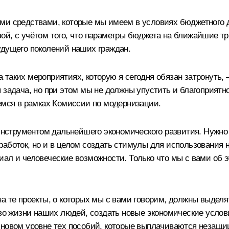
еми средствами, которые мы имеем в условиях бюджетного
ой, с учётом того, что параметры бюджета на ближайшие тр
удущего поколений наших граждан.
 на таких мероприятиях, которую я сегодня обязан затронуть
я задача, но при этом мы не должны упустить и благоприят
аемся в рамках Комиссии по модернизации.
струментом дальнейшего экономического развития. Нужно н
работок, но и в целом создать стимулы для использования 
иал и человеческие возможности. Только что мы с вами об 
а те проекты, о которых мы с вами говорим, должны выделя
ство жизни наших людей, создать новые экономические усл
 новом уровне тех пособий, которые выплачиваются незащи