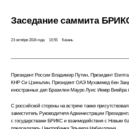
Заседание саммита БРИКС
23 октября 2024 года
10:55
Казань
Президент России Владимир Путин, Президент Египт
КНР
Си Цзиньпин
, Президент ОАЭ
Мухаммед бен Заи
иностранных дел Бразилии Мауро Луис Иекер Виейра 
С российской стороны на встрече также присутствова
заместитель Руководителя Администрации Президента
с государствами БРИКС и взаимодействия с Новым б
председатель Центробанка
Эльвира Набиуллина
.