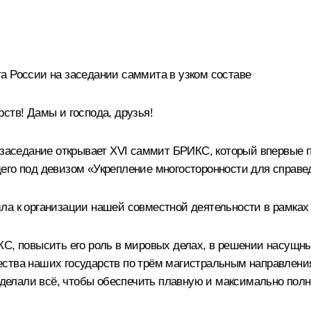
а России на заседании саммита в узком составе
ств! Дамы и господа, друзья!
е заседание открывает XVI саммит БРИКС, который впервые 
его под девизом «Укрепление многосторонности для справед
ла к организации нашей совместной деятельности в рамках 
КС, повысить его роль в мировых делах, в решении насущны
ства наших государств по трём магистральным направления
, делали всё, чтобы обеспечить плавную и максимально пол