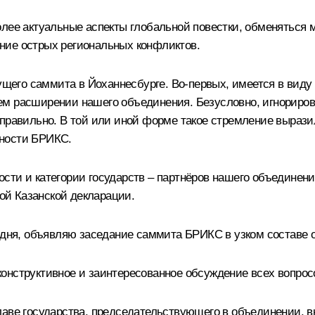
олее актуальные аспекты глобальной повестки, обменяться 
ние острых региональных конфликтов.
его саммита в Йоханнесбурге. Во-первых, имеется в виду
ем расширении нашего объединения. Безусловно, игнориров
еправильно. В той или иной форме такое стремление вырази
вности БРИКС.
сти и категории государств – партнёров нашего объединени
вой Казанской декларации.
е дня, объявляю заседание саммита БРИКС в узком составе 
онструктивное и заинтересованное обсуждение всех вопрос
аве государства, председательствующего в объединении, вы