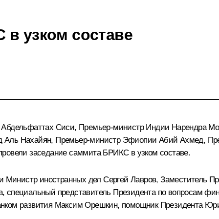
 в узком составе
а
Абдельфаттах Сиси
, Премьер-министр Индии
Нарендра М
д Аль Нахайян
, Премьер-министр Эфиопии
Абий Ахмед
, П
провели заседание саммита БРИКС в узком составе.
ли Министр иностранных дел
Сергей Лавров
, Заместитель П
, специальный представитель Президента по вопросам фин
анком развития
Максим Орешкин
, помощник Президента
Юри