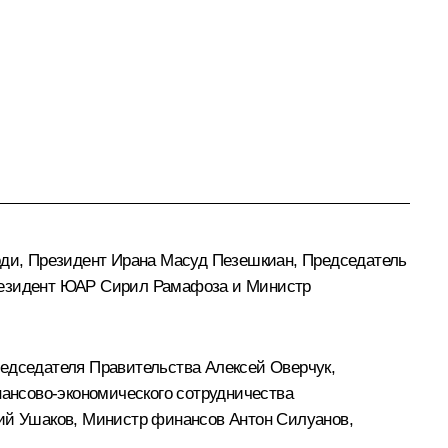
оди
, Президент Ирана
Масуд Пезешкиан
, Председатель
резидент ЮАР
Сирил Рамафоза
и Министр
редседателя Правительства
Алексей Оверчук
,
ансово-экономического сотрудничества
й Ушаков
, Министр финансов
Антон Силуанов
,