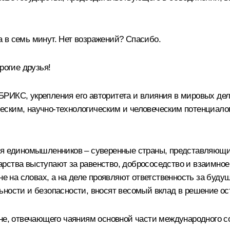
 в семь минут. Нет возражений? Спасибо.
рогие друзья!
РИКС, укрепления его авторитета и влияния в мировых дел
еским, научно-технологическим и человеческим потенциало
бя единомышленников – суверенные страны, представляющие
рства выступают за равенство, добрососедство и взаимное
 не на словах, а на деле проявляют ответственность за буд
ьности и безопасности, вносят весомый вклад в решение о
ене, отвечающего чаяниям основной части международного с