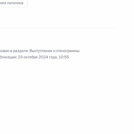
няя политика
ь
 Совета Безопасности
4
ован в разделе:
Выступления и стенограммы
бликации:
23 октября 2024 года, 10:55
ь
ьной таможенной службы
4
ь
и Сербской Милорадом
3