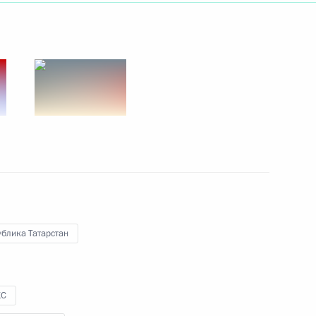
ть следующие материалы
ранение 2024»
6
14м
ь
ерживания
3
3м
ь
блика Татарстан
к
КС
росам
2
5м