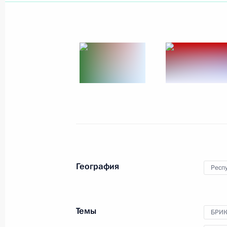
Показа
Конгресс «Национальное здравоох
29 октября 2024 года, 16:20
Москва, Кремл
Тренировка стратегических сил сд
29 октября 2024 года, 15:50
Москва, Кремл
География
Респу
28 октября 2024 года, понедельни
Темы
БРИ
Совещание по экономическим воп