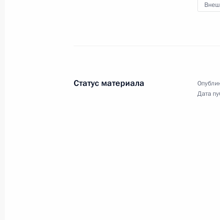
Внеш
28 октября 2024 года, 14:00
Москва, Кремл
25 октября 2024 года, пятница
Совещание с постоянными членами
Статус материала
Опублик
Дата пу
25 октября 2024 года, 17:30
Москва, Кремл
Встреча с руководителем Федерал
Валерием Пикалёвым
25 октября 2024 года, 17:00
Москва, Кремл
Встреча с Президентом Республик