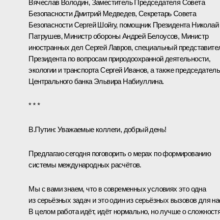
Вячеслав Володин
, Заместитель Председателя Совета
Безопасности
Дмитрий Медведев
, Секретарь Совета
Безопасности
Сергей Шойгу
, помощник Президента
Николай
Патрушев
, Министр обороны
Андрей Белоусов
, Министр
иностранных дел
Сергей Лавров
, специальный представите
Президента по вопросам природоохранной деятельности,
экологии и транспорта
Сергей Иванов
, а также председател
Центрального банка
Эльвира Набиуллина
.
* * *
В.Путин:
Уважаемые коллеги, добрый день!
Предлагаю сегодня поговорить о мерах по формированию
системы международных расчётов.
Мы с вами знаем, что в современных условиях это одна
из серьёзных задач и это один из серьёзных вызовов для на
В целом работа идёт, идёт нормально, но лучше о сложност