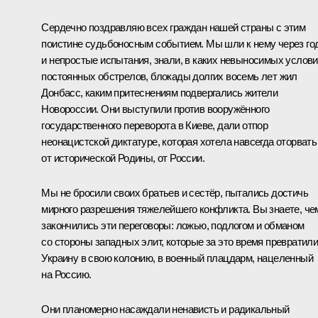
Сердечно поздравляю всех граждан нашей страны с этим
поистине судьбоносным событием. Мы шли к нему через го
и непростые испытания, знали, в каких невыносимых услов
постоянных обстрелов, блокады долгих восемь лет жил
Донбасс, каким притеснениям подвергались жители
Новороссии. Они выступили против вооружённого
государственного переворота в Киеве, дали отпор
неонацистской диктатуре, которая хотела навсегда оторвать
от исторической Родины, от России.
Мы не бросили своих братьев и сестёр, пытались достичь
мирного разрешения тяжелейшего конфликта. Вы знаете, че
закончились эти переговоры: ложью, подлогом и обманом
со стороны западных элит, которые за это время превратил
Украину в свою колонию, в военный плацдарм, нацеленный
на Россию.
Они планомерно насаждали ненависть и радикальный