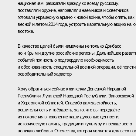
национализм, разжигали вражду ко всему русскому,
поставляли оружие, направляли наёмников и советников,
готовили украинскую армию к новой войне, чтобы опять, как
весной и летом 2014 года, устроить карательную акцию на ю
востоке.
В качестве целей были намечены не только Донбасс,
но и Крым и другие российские регионы. Дальнейшее развит
событий полностью подтвердило необходимость
и обоснованность специальной военной операции, её поисти
освободительный характер.
Хочу обратиться сейчас к жителям Донецкой Народной
Республики, Луганской Народной Республики, Запорожской
и Херсонской областей. Спасибо вам за стойкость,
решительность и твёрдость, за то, что вы передаёте
из поколения в поколение наши духовные ценности,
историческую память, традиции и культуру и прежде всего
великую любовь к Отечеству, которая является для всех на