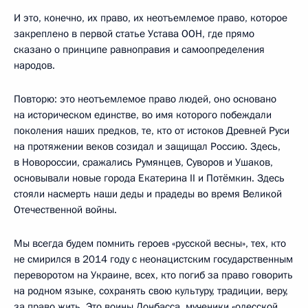
И это, конечно, их право, их неотъемлемое право, которое
закреплено в первой статье Устава ООН, где прямо
сказано о принципе равноправия и самоопределения
народов.
Повторю: это неотъемлемое право людей, оно основано
на историческом единстве, во имя которого побеждали
поколения наших предков, те, кто от истоков Древней Руси
на протяжении веков созидал и защищал Россию. Здесь,
в Новороссии, сражались Румянцев, Суворов и Ушаков,
основывали новые города Екатерина II и Потёмкин. Здесь
стояли насмерть наши деды и прадеды во время Великой
Отечественной войны.
Мы всегда будем помнить героев «русской весны», тех, кто
не смирился в 2014 году с неонацистским государственным
переворотом на Украине, всех, кто погиб за право говорить
на родном языке, сохранять свою культуру, традиции, веру,
за право жить. Это воины Донбасса, мученики «одесской