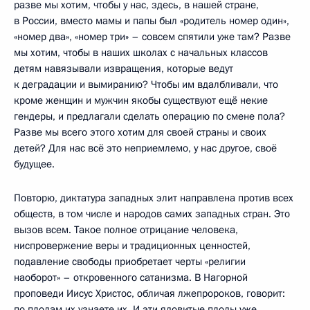
разве мы хотим, чтобы у нас, здесь, в нашей стране,
в России, вместо мамы и папы был «родитель номер один»,
«номер два», «номер три» – совсем спятили уже там? Разве
мы хотим, чтобы в наших школах с начальных классов
детям навязывали извращения, которые ведут
к деградации и вымиранию? Чтобы им вдалбливали, что
кроме женщин и мужчин якобы существуют ещё некие
гендеры, и предлагали сделать операцию по смене пола?
Разве мы всего этого хотим для своей страны и своих
детей? Для нас всё это неприемлемо, у нас другое, своё
будущее.
Повторю, диктатура западных элит направлена против всех
обществ, в том числе и народов самих западных стран. Это
вызов всем. Такое полное отрицание человека,
ниспровержение веры и традиционных ценностей,
подавление свободы приобретает черты «религии
наоборот» – откровенного сатанизма. В Нагорной
проповеди Иисус Христос, обличая лжепророков, говорит:
по плодам их узнаете их. И эти ядовитые плоды уже