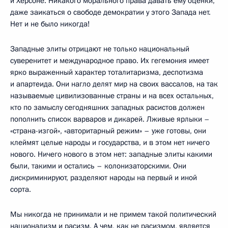
и Херсоне. Никакого морального права давать ему оценки,
даже заикаться о свободе демократии у этого Запада нет.
Нет и не было никогда!
Западные элиты отрицают не только национальный
суверенитет и международное право. Их гегемония имеет
ярко выраженный характер тоталитаризма, деспотизма
и апартеида. Они нагло делят мир на своих вассалов, на так
называемые цивилизованные страны и на всех остальных,
кто по замыслу сегодняшних западных расистов должен
пополнить список варваров и дикарей. Лживые ярлыки –
«страна-изгой», «авторитарный режим» – уже готовы, они
клеймят целые народы и государства, и в этом нет ничего
нового. Ничего нового в этом нет: западные элиты какими
были, такими и остались – колонизаторскими. Они
дискриминируют, разделяют народы на первый и иной
сорта.
Мы никогда не принимали и не примем такой политический
национализм и расизм. А чем, как не расизмом, является