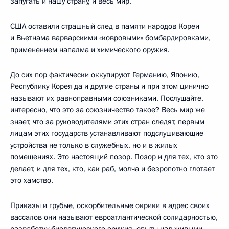
запугать и нашу страну, и весь мир.
США оставили страшный след в памяти народов Кореи
и Вьетнама варварскими «ковровыми» бомбардировками,
применением напалма и химического оружия.
До сих пор фактически оккупируют Германию, Японию,
Республику Корея да и другие страны и при этом цинично
называют их равноправными союзниками. Послушайте,
интересно, что это за союзничество такое? Весь мир же
знает, что за руководителями этих стран следят, первым
лицам этих государств устанавливают подслушивающие
устройства не только в служебных, но и в жилых
помещениях. Это настоящий позор. Позор и для тех, кто это
делает, и для тех, кто, как раб, молча и безропотно глотает
это хамство.
Приказы и грубые, оскорбительные окрики в адрес своих
вассалов они называют евроатлантической солидарностью,
разработку биологического оружия, опыты над живыми