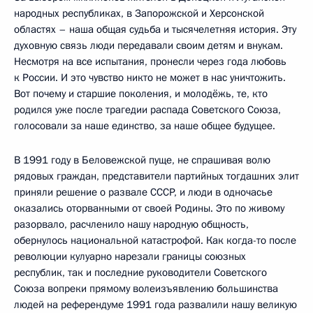
народных республиках, в Запорожской и Херсонской
областях – наша общая судьба и тысячелетняя история. Эту
духовную связь люди передавали своим детям и внукам.
Несмотря на все испытания, пронесли через года любовь
к России. И это чувство никто не может в нас уничтожить.
Вот почему и старшие поколения, и молодёжь, те, кто
родился уже после трагедии распада Советского Союза,
голосовали за наше единство, за наше общее будущее.
В 1991 году в Беловежской пуще, не спрашивая волю
рядовых граждан, представители партийных тогдашних элит
приняли решение о развале СССР, и люди в одночасье
оказались оторванными от своей Родины. Это по живому
разорвало, расчленило нашу народную общность,
обернулось национальной катастрофой. Как когда-то после
революции кулуарно нарезали границы союзных
республик, так и последние руководители Советского
Союза вопреки прямому волеизъявлению большинства
людей на референдуме 1991 года развалили нашу великую