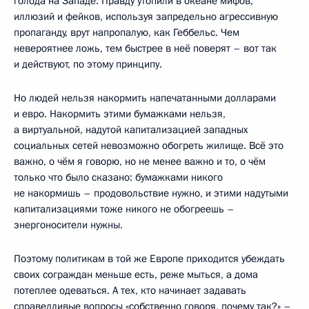
голода на Западе. Правду утопили в океане мифов,
иллюзий и фейков, используя запредельно агрессивную
пропаганду, врут напропалую, как Геббельс. Чем
невероятнее ложь, тем быстрее в неё поверят – вот так
и действуют, по этому принципу.
Но людей нельзя накормить напечатанными долларами
и евро. Накормить этими бумажками нельзя,
а виртуальной, надутой капитализацией западных
социальных сетей невозможно обогреть жилище. Всё это
важно, о чём я говорю, но не менее важно и то, о чём
только что было сказано: бумажками никого
не накормишь – продовольствие нужно, и этими надутыми
капитализациями тоже никого не обогреешь –
энергоносители нужны.
Поэтому политикам в той же Европе приходится убеждать
своих сограждан меньше есть, реже мыться, а дома
потеплее одеваться. А тех, кто начинает задавать
справедливые вопросы «собственно говоря, почему так?» –