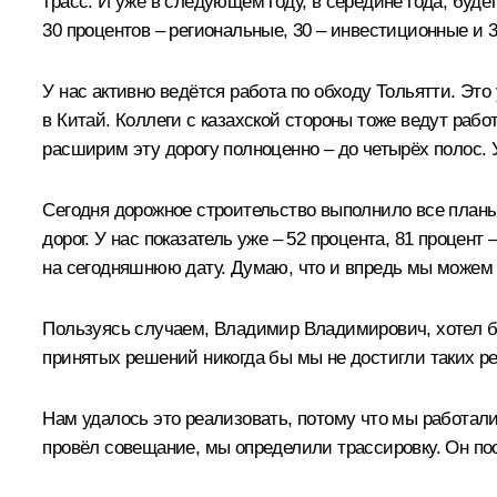
трасс. И уже в следующем году, в середине года, буде
30 процентов – региональные, 30 – инвестиционные и 
У нас активно ведётся работа по обходу Тольятти. Эт
в Китай. Коллеги с казахской стороны тоже ведут работ
расширим эту дорогу полноценно – до четырёх полос. 
Сегодня дорожное строительство выполнило все планы.
дорог. У нас показатель уже – 52 процента, 81 процент
на сегодняшнюю дату. Думаю, что и впредь мы можем
Пользуясь случаем, Владимир Владимирович, хотел бы
принятых решений никогда бы мы не достигли таких р
Нам удалось это реализовать, потому что мы работа
провёл совещание, мы определили трассировку. Он по