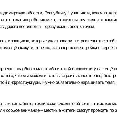
адимирскую области, Республику Чувашию и, конечно, чере
вать созданию рабочих мест, строительству жилья, открыти
ает: дорога появляется – сразу жизнь бьёт ключом.
роектировщиков, которые участвовали в строительстве этой
этом ещё скажу, и, конечно, за завершение стройки с серьёз
е проекты подобного масштаба и такой сложности у нас ещё 
о того, что мы можем и готовы строить качественно, быстр
угой инфраструктуры. Нужно обязательно наращивать темп.
ены масштабные, технически сложные объекты, такие как мо
али особое внимание – местные жители смогут проехать по 