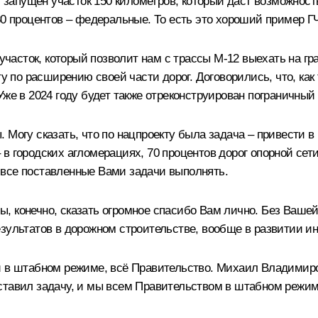
т запущен участок 150 километров, который даст возможност
30 процентов – федеральные. То есть это хороший пример ГЧ
о участок, который позволит нам с трассы М-12 выехать на
у по расширению своей части дорог. Договорились, что, как 
Уже в 2024 году будет также отреконструирован пограничный
 Могу сказать, что по нацпроекту была задача – привести 
 – в городских агломерациях, 70 процентов дорог опорной се
 все поставленные Вами задачи выполнять.
, конечно, сказать огромное спасибо Вам лично. Без Вашей
езультатов в дорожном строительстве, вообще в развитии и
ли в штабном режиме, всё Правительство. Михаил Владими
ставил задачу, и мы всем Правительством в штабном режим