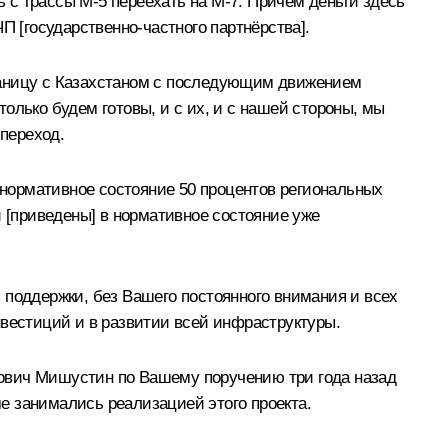
ь с трассы М-5 переехать на М-7. Причём деньги здесь
П [государственно-частного партнёрства].
 границу с Казахстаном с последующим движением
только будем готовы, и с их, и с нашей стороны, мы
 переход.
в нормативное состояние 50 процентов региональных
ти [приведены] в нормативное состояние уже
 поддержки, без Вашего постоянного внимания и всех
нвестиций и в развитии всей инфраструктуры.
рович Мишустин по Вашему поручению три года назад
е занимались реализацией этого проекта.