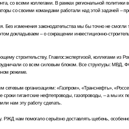
нта, со всеми коллегами. В рамках региональной политики
наторы со своими командами работали над этой задачей – п
я. Без изменения законодательства мы бы точно не смогли 
этом докладываем – о сокращении инвестиционно-строитель
ему строительству, Главгосэкспертизой, коллегами из Рос
рудничали со всем силовым блоком. Все структуры: МВД, ФС
чном режиме.
им сетевым организациям: «Газпром», «Транснефть», «Россе
е сроки гигантские нефтепроводы, газопроводы, – а мы их пе
или нам эту работу сделать.
. РЖД нам помогало серьёзно доставлять щебень, особенно 