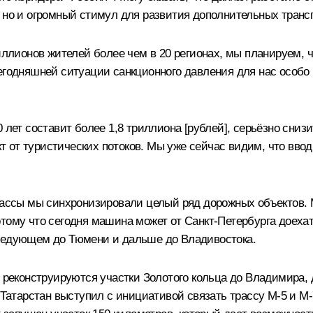
 но и огромный стимул для развития дополнительных транс
иллионов жителей более чем в 20 регионах, мы планируем, ч
егодняшней ситуации санкционного давления для нас особо 
 лет составит более 1,8 триллиона [рублей], серьёзно сниз
от туристических потоков. Мы уже сейчас видим, что ввод 
рассы мы синхронизировали целый ряд дорожных объектов. М
тому что сегодня машина может от Санкт-Петербурга доехат
следующем до Тюмени и дальше до Владивостока.
и реконструируются участки Золотого кольца до Владимира, 
 Татарстан выступил с инициативой связать трассу М-5 и М-