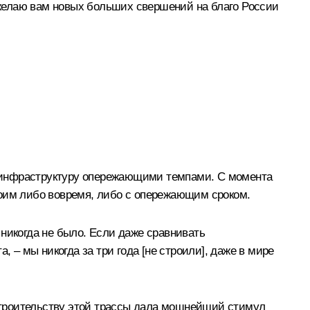
, желаю вам новых больших свершений на благо России
ю инфраструктуру опережающими темпами. С момента
троим либо вовремя, либо с опережающим сроком.
никогда не было. Если даже сравнивать
 – мы никогда за три года [не строили], даже в мире
 строительству этой трассы дала мощнейший стимул