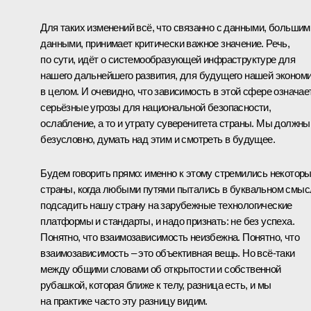
Для таких изменений всё, что связанно с данными, большим
данными, принимает критически важное значение. Речь,
по сути, идёт о системообразующей инфраструктуре для
нашего дальнейшего развития, для будущего нашей эконом
в целом. И очевидно, что зависимость в этой сфере означае
серьёзные угрозы для национальной безопасности,
ослабление, а то и утрату суверенитета страны. Мы должны
безусловно, думать над этим и смотреть в будущее.
Будем говорить прямо: именно к этому стремились некотор
страны, когда любыми путями пытались в буквальном смыс
подсадить нашу страну на зарубежные технологические
платформы и стандарты, и надо признать: не без успеха.
Понятно, что взаимозависимость неизбежна. Понятно, что
взаимозависимость – это объективная вещь. Но всё-таки
между общими словами об открытости и собственной
рубашкой, которая ближе к телу, разница есть, и мы
на практике часто эту разницу видим.