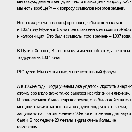
мы обсуждаем эти вещи, мы часто приходим к вопросу: «А к
мы есть вообще?» – к вопросу символов нового времени.
Но, прежде чем [говорить] про новое, я бы хотел сказать:
в 1937 году Мухиной была представлена композиция «Рабо
и колхозница». Это были символы того времени – 1937 года.
В.Путин:
Хорошо, Вы вспомнили именно об этом, а не о чём-
то другом из 1937 года.
Р.Юнусов:
Мы позитивные, у нас позитивный форум.
А в 1960-е годы, когда учёным уже удалось укротить энерги
атома, возникло даже такое выражение: «физики и лирики».
И роль физиков была неприкасаемая, она была действител
мощной: физики часто спасали других людей в это время,
защищали их. Потом, конечно, 90-е годы тяжёлые для науки
были. В последние 20 лет мы видим очень большие
изменения.