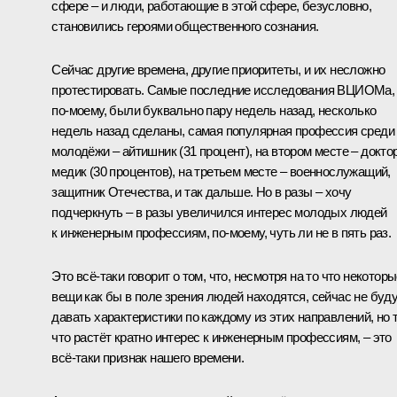
сфере – и люди, работающие в этой сфере, безусловно,
становились героями общественного сознания.
Сейчас другие времена, другие приоритеты, и их несложно
протестировать. Самые последние исследования ВЦИОМа,
по-моему, были буквально пару недель назад, несколько
недель назад сделаны, самая популярная профессия среди
молодёжи – айтишник (31 процент), на втором месте – доктор
медик (30 процентов), на третьем месте – военнослужащий,
защитник Отечества, и так дальше. Но в разы – хочу
подчеркнуть – в разы увеличился интерес молодых людей
к инженерным профессиям, по-моему, чуть ли не в пять раз.
Это всё-таки говорит о том, что, несмотря на то что некотор
вещи как бы в поле зрения людей находятся, сейчас не буд
давать характеристики по каждому из этих направлений, но т
что растёт кратно интерес к инженерным профессиям, – это
всё-таки признак нашего времени.