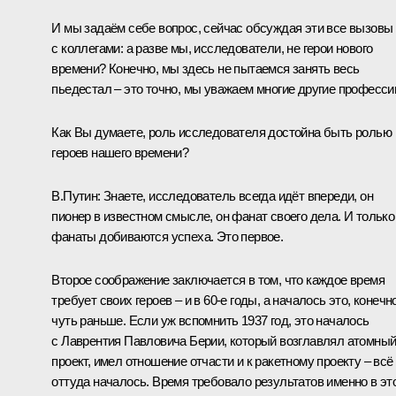
И мы задаём себе вопрос, сейчас обсуждая эти все вызовы
с коллегами: а разве мы, исследователи, не герои нового
времени? Конечно, мы здесь не пытаемся занять весь
пьедестал – это точно, мы уважаем многие другие професси
Как Вы думаете, роль исследователя достойна быть ролью
героев нашего времени?
В.Путин:
Знаете, исследователь всегда идёт впереди, он
пионер в известном смысле, он фанат своего дела. И только
фанаты добиваются успеха. Это первое.
Второе соображение заключается в том, что каждое время
требует своих героев – и в 60-е годы, а началось это, конечно
чуть раньше. Если уж вспомнить 1937 год, это началось
с Лаврентия Павловича Берии, который возглавлял атомны
проект, имел отношение отчасти и к ракетному проекту – всё
оттуда началось. Время требовало результатов именно в эт