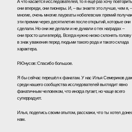
А что касается исследователей, то я ещё раз хочу повторить
они впереди, они пионеры. И, – вы знаете это лучше, чем я, 
многие, очень многие лауреаты нобелевских премий получа
эти премии через десятилетия после открытий, которые они
сделали. Но они же делали и не думали о тех наградах –
они просто шли вперёд. Всегда нужно низко склонять голову
в знак уважения перед людьми такого рода и такого склада
характера.
Р.Юнусов:
Спасибо большое.
Я бы сейчас перешёл к фанатам. У нас Илья Семериков да
среди нашего сообщества исследователей выглядит явно
фанатичным человеком, что иногда пугает, но чаще всего
суперрадует.
Илья, поделись своим опытом, расскажи, что ты хотел доне
нам.