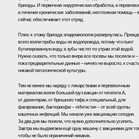
бригады. И первичная хирургическая обработка, и перевязки
и лечение хронических заболеваний, неотложная помощь – 
сейчас обеспечивает этот отряд.
Плюс к этому бригада эпидемиологов развернулась. Прежд
всего взяли пробы воды из водопровода, потому что пьют
бутилированную воду, а зубы чистят по утрам этой водой.
Нужно сказать, что только вчера все посевы мы посеяли и –
пока предварительные данные – ничего не выросло, к счаст
никакой патологической культуры.
Тем не менее мы наряду с лекарствами и перевязочным
материалом взяли большой груз вакцин от гепатита А,
от дизентерии, от брюшного тифа и специальный, для
фагирования, бактериофаг – «Интести» – от всей группы
кишечных инфекций. Мы начали уже вакцинацию сегодня.
За два дня мы поняли, что нужно дополнительно усилить.
Завтра мы выдвигаем ещё одну машину с вакцинами для тог
чтобы не было ограничений никаких.