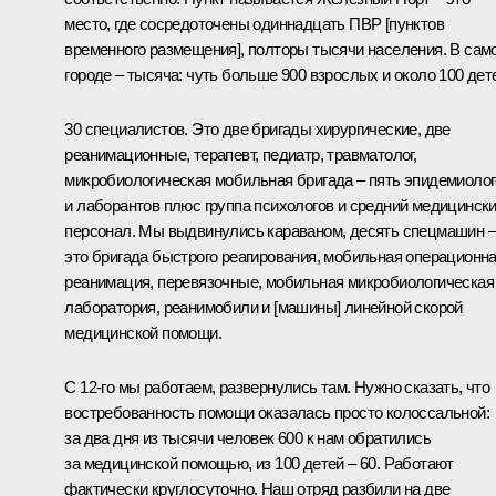
место, где сосредоточены одиннадцать ПВР [пунктов
временного размещения], полторы тысячи населения. В сам
городе – тысяча: чуть больше 900 взрослых и около 100 дет
30 специалистов. Это две бригады хирургические, две
реанимационные, терапевт, педиатр, травматолог,
микробиологическая мобильная бригада – пять эпидемиоло
и лаборантов плюс группа психологов и средний медицинск
персонал. Мы выдвинулись караваном, десять спецмашин –
это бригада быстрого реагирования, мобильная операционна
реанимация, перевязочные, мобильная микробиологическая
лаборатория, реанимобили и [машины] линейной скорой
медицинской помощи.
С 12-го мы работаем, развернулись там. Нужно сказать, что
востребованность помощи оказалась просто колоссальной:
за два дня из тысячи человек 600 к нам обратились
за медицинской помощью, из 100 детей – 60. Работают
фактически круглосуточно. Наш отряд разбили на две