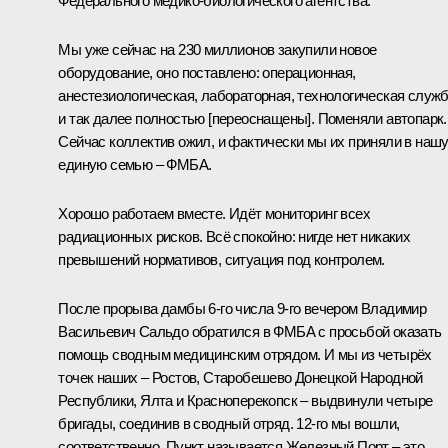
Федерального медико-биологического агентства.
Мы уже сейчас на 230 миллионов закупили новое
оборудование, оно поставлено: операционная,
анестезиологическая, лабораторная, технологическая служ
и так далее полностью [переоснащены]. Поменяли автопарк.
Сейчас коллектив ожил, и фактически мы их приняли в наш
единую семью – ФМБА.
Хорошо работаем вместе. Идёт мониторинг всех
радиационных рисков. Всё спокойно: нигде нет никаких
превышений нормативов, ситуация под контролем.
После прорыва дамбы 6-го числа 9-го вечером
Владимир
Васильевич Сальдо
обратился в ФМБА с просьбой оказать
помощь сводным медицинским отрядом. И мы из четырёх
точек наших – Ростов, Старобешево Донецкой Народной
Республики, Ялта и Красноперекопск – выдвинули четыре
бригады, соединив в сводный отряд. 12-го мы вошли,
соответственно. Пункт называется Железный Порт – это