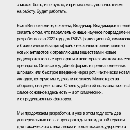
а может быть, и не нужно, и принимаем с удовольствием
на работу. Будет работать.
Если Вы позволите, я хотела, Владимир Владимирович, ещ
сказать о том, что параллельно наше научное подразделени
разработало за 2022 год для РХБЗ [радиационной, химическ
и биологической защиты] войск несколько принципиально
новых антидотов к отравляющим веществам и новые
радиопротекторные препараты и некоторые симптоматическ
препараты. Они все в удобной форме: в преднаполненных
шприцах или быстрое введение через рот. Фактически новая
укладка, которую мы сделали по заказу Министерства
обороны, она уже готова. Очень удобно ей пользоваться, вс
самое основное здесь есть – и от химических,
и от радиационных факторов.
Мы продолжаем разработки, и уже в этом году есть два
универсальных новых препарата для антидотной терапии –
для токсического отёка лёгких и токсического судорожного