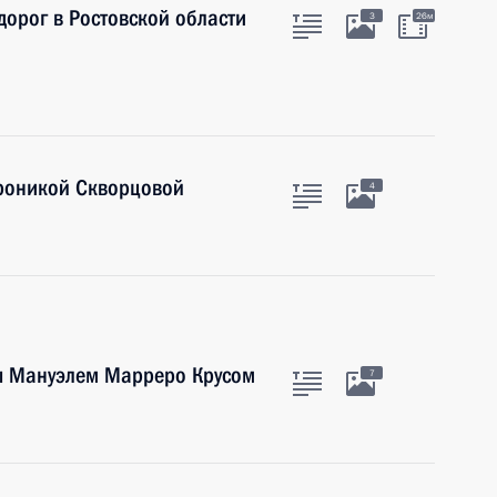
дорог в Ростовской области
3
26м
роникой Скворцовой
4
ы Мануэлем Марреро Крусом
7