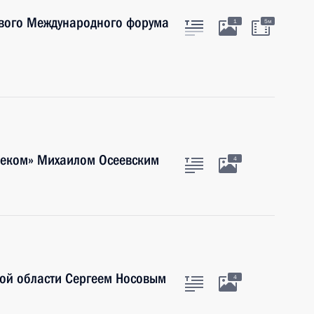
вого Международного форума
1
5м
елеком» Михаилом Осеевским
4
кой области Сергеем Носовым
4