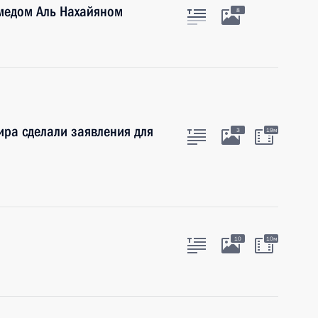
медом Аль Нахайяном
8
ира сделали заявления для
3
19м
10
10м