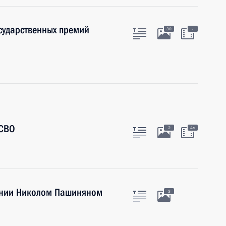
осударственных премий
:
30
 СВО
2
4м
ении Николом Пашиняном
3