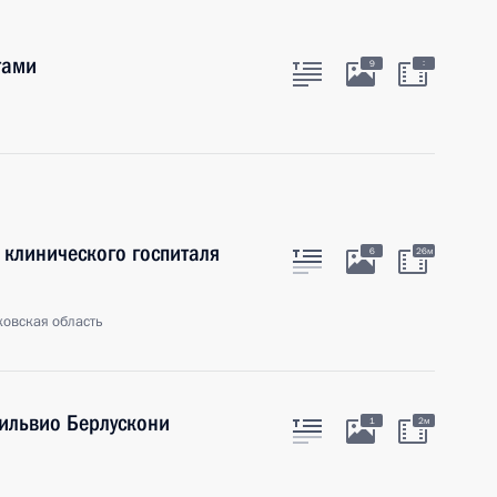
тами
:
9
клинического госпиталя
6
26м
ковская область
Сильвио Берлускони
1
2м