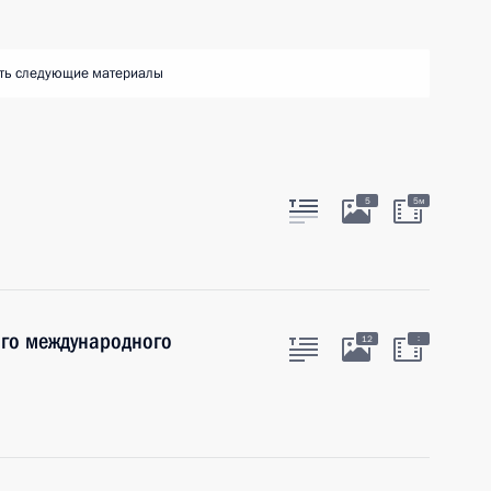
ть следующие материалы
5
5м
ого международного
:
12