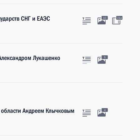
сударств СНГ и ЕАЭС
10
21м
 Александром Лукашенко
5
й области Андреем Клычковым
4