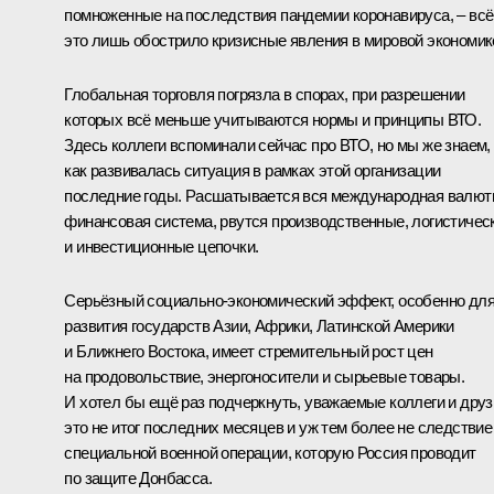
помноженные на последствия пандемии коронавируса, – всё
это лишь обострило кризисные явления в мировой экономик
Глобальная торговля погрязла в спорах, при разрешении
которых всё меньше учитываются нормы и принципы ВТО.
Здесь коллеги вспоминали сейчас про ВТО, но мы же знаем,
как развивалась ситуация в рамках этой организации
последние годы. Расшатывается вся международная валют
финансовая система, рвутся производственные, логистичес
и инвестиционные цепочки.
Серьёзный социально-экономический эффект, особенно дл
развития государств Азии, Африки, Латинской Америки
и Ближнего Востока, имеет стремительный рост цен
на продовольствие, энергоносители и сырьевые товары.
И хотел бы ещё раз подчеркнуть, уважаемые коллеги и друз
это не итог последних месяцев и уж тем более не следствие
специальной военной операции, которую Россия проводит
по защите Донбасса.