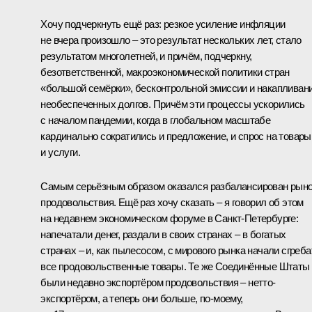
Хочу подчеркнуть ещё раз: резкое усиление инфляции
не вчера произошло – это результат нескольких лет, стало
результатом многолетней, и причём, подчеркну,
безответственной, макроэкономической политики стран
«большой семёрки», бесконтрольной эмиссии и накапливан
необеспеченных долгов. Причём эти процессы ускорились
с началом пандемии, когда в глобальном масштабе
кардинально сократились и предложение, и спрос на товары
и услуги.
Самым серьёзным образом оказался разбалансирован рын
продовольствия. Ещё раз хочу сказать – я говорил об этом
на недавнем экономическом
форуме
в Санкт-Петербурге:
напечатали денег, раздали в своих странах – в богатых
странах – и, как пылесосом, с мирового рынка начали сгреба
все продовольственные товары. Те же Соединённые Штаты
были недавно экспортёром продовольствия – нетто-
экспортёром, а теперь они больше, по-моему,