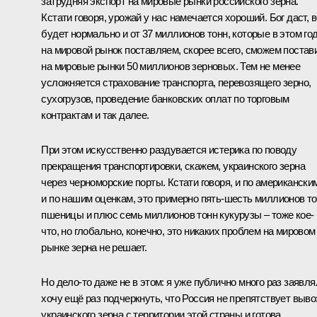
затрудняя экспорт на мировые рынки российского зерна.
Кстати говоря, урожай у нас намечается хороший. Бог даст, 
будет нормально и от 37 миллионов тонн, которые в этом го
на мировой рынок поставляем, скорее всего, сможем постав
на мировые рынки 50 миллионов зерновых. Тем не менее
усложняется страхование транспорта, перевозящего зерно,
сухогрузов, проведение банковских оплат по торговым
контрактам и так далее.
При этом искусственно раздувается истерика по поводу
прекращения транспортировки, скажем, украинского зерна
через черноморские порты. Кстати говоря, и по американски
и по нашим оценкам, это примерно пять-шесть миллионов т
пшеницы и плюс семь миллионов тонн кукурузы – тоже кое-
что, но глобально, конечно, это никаких проблем на мировом
рынке зерна не решает.
Но дело-то даже не в этом: я уже публично много раз заявля
хочу ещё раз подчеркнуть, что Россия не препятствует выво
украинского зерна с территории этой страны и готова