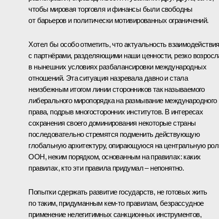
чтобы мировая торговля и финансы были свободны
от барьеров и политически мотивированных ограничений.
Хотел бы особо отметить, что актуальность взаимодействи
с партнёрами, разделяющими наши ценности, резко возросл
в нынешних условиях разбалансировки международных
отношений. Эта ситуация назревала давно и стала
неизбежным итогом линии сторонников так называемого
либерального миропорядка на размывание международного
права, подрыв многосторонних институтов. В интересах
сохранения своего доминирования некоторые страны
последовательно стремятся подменить действующую
глобальную архитектуру, опирающуюся на центральную рол
ООН, неким порядком, основанным на правилах: каких
правилах, кто эти правила придумал – непонятно.
Попытки сдержать развитие государств, не готовых жить
по таким, придуманным кем-то правилам, безрассудное
применение нелегитимных санкционных инструментов,