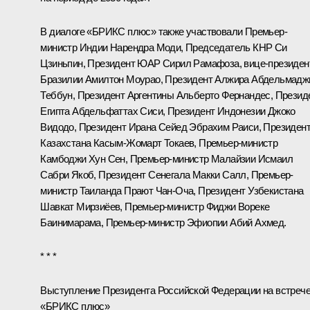
В диалоге «БРИКС плюс» также участвовали Премьер-
министр Индии
Нарендра Моди
, Председатель КНР
Си
Цзиньпин
, Президент ЮАР
Сирил Рамафоза
, вице-президен
Бразилии Амилтон Моурао, Президент Алжира
Абдельмадж
Теббун
, Президент Аргентины
Альберто Фернандес
, Презид
Египта
Абдельфаттах Сиси
, Президент Индонезии
Джоко
Видодо
, Президент Ирана Сейед Эбрахим
Раиси
, Президен
Казахстана
Касым-Жомарт Токаев
, Премьер-министр
Камбоджи Хун Сен, Премьер-министр Малайзии Исмаил
Сабри Якоб, Президент Сенегала Макки Салл, Премьер-
министр Таиланда Прают Чан-Оча, Президент Узбекистана
Шавкат Мирзиёев
, Премьер-министр Фиджи Вореке
Баинимарама, Премьер-министр Эфиопии Абий Ахмед.
* * *
Выступление Президента Российской Федерации на встреч
«БРИКС плюс»