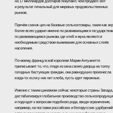
на 17 миллиардов долларов покупают, чем продают. Вот
и результат печальный для мировых продовольственных
рынков.
Причём скачок цен на базовые сельхозтовары, такие как зер
более всего ударил именно по развивающимся государствам
по развивающимся рынкам, где хлеб и мука являются
необходимым средством выживания для основных слоёв
населения.
По-моему, французской королеве Марии-Антуанетте
приписывают то, что, глядя из окна своего дворца на толпу
голодных бастующих граждан, она равнодушно произнесла
когда-то: если у них нет хлеба, пусть едят пирожные.
Именно с таким цинизмом сейчас некоторые страны Запада,
дестабилизируя глобальное производство сельхозпродукци
и подходят к вопросам подобного рода, вводя ограничения,
например, на поставки российских и белорусских удобрений