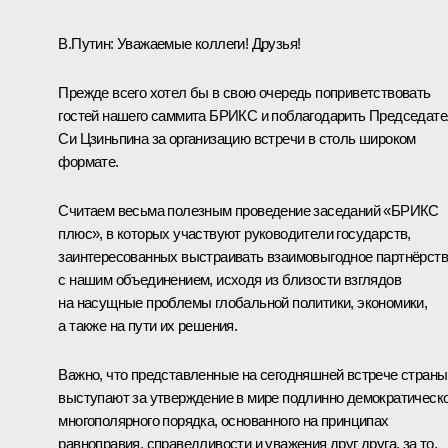
В.Путин:
Уважаемые коллеги! Друзья!
Прежде всего хотел бы в свою очередь поприветствовать
гостей нашего саммита БРИКС и поблагодарить Председат
Си Цзиньпина за организацию встречи в столь широком
формате.
Считаем весьма полезным проведение заседаний «БРИКС
плюс», в которых участвуют руководители государств,
заинтересованных выстраивать взаимовыгодное партнёрст
с нашим объединением, исходя из близости взглядов
на насущные проблемы глобальной политики, экономики,
а также на пути их решения.
Важно, что представленные на сегодняшней встрече страны
выступают за утверждение в мире подлинно демократическ
многополярного порядка, основанного на принципах
равноправия, справедливости и уважения друг друга, за то,