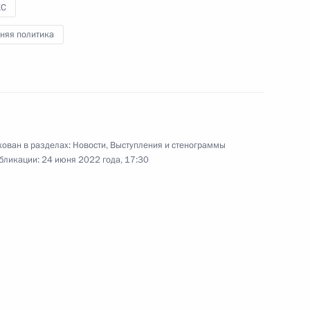
КС
«Лидеры России»
:
7
няя политика
м Объединённой зерновой
3
ован в разделах:
Новости
,
Выступления и стенограммы
бликации:
24 июня 2022 года, 17:30
довия Артёмом Здуновым
3