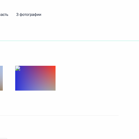
ласть
3 фотографии
ть следующие материалы
флага на рыбопромысловых
3
18м
тан Соколов» и «Гандвик-1»
 главами фракций
:
4