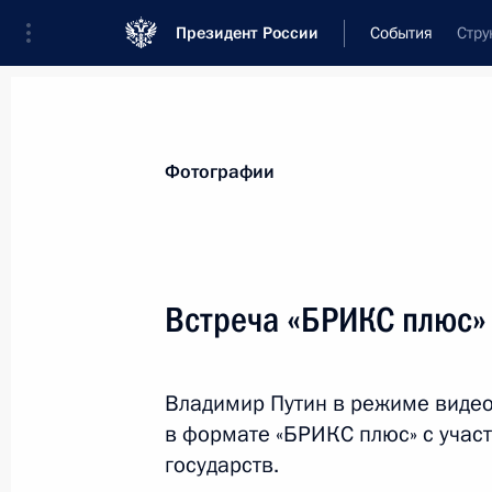
Президент России
События
Стру
Президент
Администрация
Государст
Новости
Стенограммы
Поездки
Те
Фотографии
Рубрикация материалов
Все материалы
Встреча «БРИКС плюс»
Послания Федеральному Собранию
Заявления по важнейшим вопросам
Владимир Путин в режиме видео
Совещания, заседания, рабочие встречи
в формате «БРИКС плюс» с учас
Речи и обращения
государств.