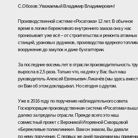
С.Обозов:
Уважаемый Владимир Владимирович!
Производственной системе «Росатома» 12 лет. В обычное
время в логике бережливого внутреннего заказа она у нас
пронизывает уже всё – от строительства и ремонта атомных
станций, урановых рудников, производства ядерного топлив
вооружения до закупок и даже бухгалтерии.
За последние восемь лет в отрасли производительность тр
выросла в 2,5 раза. Только что, на днях у Вас был наш
руководитель Алексей Евгеньевич Лихачёв (мы здесь вмест
он Вам об этом докладывал. Но сегодня о другом.
Уже в 2016 году по поручению наблюдательного совета
Госкорпорации производственная система «Росатома» выш
далеко за пределы отрасли. Прежде всего это наш
совместный проект с Вероникой Игоревной Скворцовой
«Бережливые поликлиники». Вам он знаком, Вы давали
по нему поручение. С первых же дней пандемии мы примен