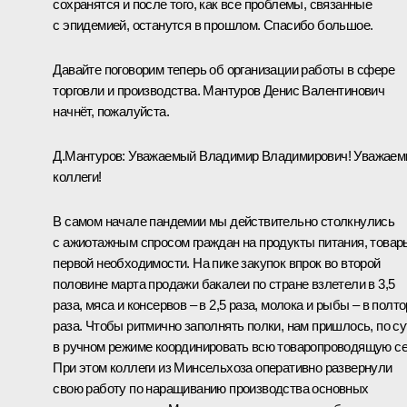
сохранятся и после того, как все проблемы, связанные
с эпидемией, останутся в прошлом. Спасибо большое.
Давайте поговорим теперь об организации работы в сфере
торговли и производства. Мантуров Денис Валентинович
начнёт, пожалуйста.
Д.Мантуров:
Уважаемый Владимир Владимирович! Уважае
коллеги!
В самом начале пандемии мы действительно столкнулись
с ажиотажным спросом граждан на продукты питания, товар
первой необходимости. На пике закупок впрок во второй
половине марта продажи бакалеи по стране взлетели в 3,5
раза, мяса и консервов – в 2,5 раза, молока и рыбы – в полт
раза. Чтобы ритмично заполнять полки, нам пришлось, по су
в ручном режиме координировать всю товаропроводящую се
При этом коллеги из Минсельхоза оперативно развернули
свою работу по наращиванию производства основных