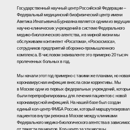
Государственный научный центр Российской Федерации –
Федеральный медицинский биофизический центр имени
Аветика Игнатьевича Бурназяна является одним из ведущи
научно-клинических учреждений в системе Федерального
медико-биологического агентства, и в мирной жизни мы
обслуживаем контингент «Росатома», «Роскосмоса»,
сотрудников предприятий оборонно-промышленного
комплекса. В числовом эквиваленте это примерно 20 тысяч
пролеченных больных в год.
Мы начали этот год примерно с такими же планами, но нова
коронавирусная инфекция внесла свои коррективы. Мы
в Москве одни из первых федеральных учреждений, которы
были перепрофилированы для лечения пациентов с новой
коронавирусной инфекцией. На нашей базе был создан
единый кол-центр ФМБА России, который маршрутизировал
пациентов внутри региона в Москве между клиниками
Федерального медико-биологического агентства в зависимо
от тяжести пациентов. Кол-центр за эти месяцы