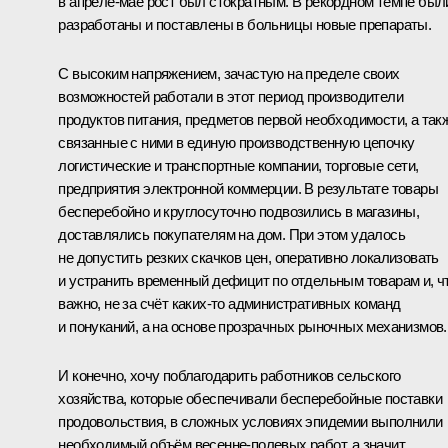
в апреле-мае рост был стократным. В рекордном темпе был
разработаны и поставлены в больницы новые препараты.
С высоким напряжением, зачастую на пределе своих
возможностей работали в этот период производители
продуктов питания, предметов первой необходимости, а так
связанные с ними в единую производственную цепочку
логистические и транспортные компании, торговые сети,
предприятия электронной коммерции. В результате товары
бесперебойно и круглосуточно подвозились в магазины,
доставлялись покупателям на дом. При этом удалось
не допустить резких скачков цен, оперативно локализовать
и устранить временный дефицит по отдельным товарам и, ч
важно, не за счёт каких-то административных команд
и понуканий, а на основе прозрачных рыночных механизмов.
И конечно, хочу поблагодарить работников сельского
хозяйства, которые обеспечивали бесперебойные поставки
продовольствия, в сложных условиях эпидемии выполнили
необходимый объём весенне-полевых работ, а значит,