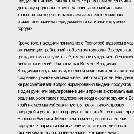
продуктов питания. Мы же вместе с регионами обеспечили
доставку продовольствия в магазины автомобильным
транспортом через так называемые зеленые коридоры
и смягчили правила передвижения и парковки в крупных
городах.
Кроме того, находили понимание с Роспотребнадзором в час
оптимизации требований к объектам торговли. В результате
граждане смогли купить всё, в чём они нуждались, без каких
либо ограничений. При этом, как Вы уже, Владимир
Владимирович, отметили, в полной мере были, действитель
сохранены рыночные механизмы работы отрасли. Мы даже
не рассматривали вопрос нормирования выдачи продуктов
в одни руки или регулирование цен и прочие экстремальные
решения, хотя такие предложения неоднократно звучали. Бе
крайних мер мы избежали пустых полок, километровых
очередей и роста цен на продукты, как это было в ряде горо
Европы и Америки. Менее чем за месяц спрос населения
вернулся к нормальным значениям, и сети смогли начать
формировать долгосрочные запасы, которые сейчас