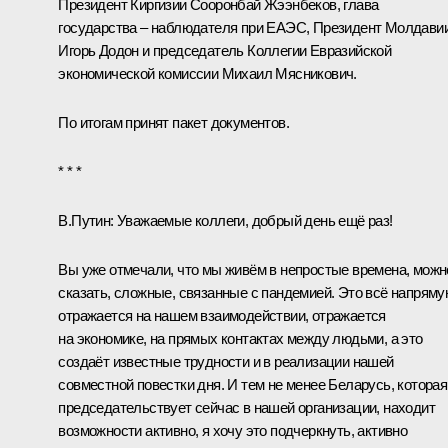
Президент Киргизии
Сооронбай Жээнбеков
, глава
государства – наблюдателя при ЕАЭС, Президент Молдави
Игорь Додон
и председатель Коллегии Евразийской
экономической комиссии Михаил Мясникович.
По итогам принят
пакет документов
.
* * *
В.Путин:
Уважаемые коллеги, добрый день ещё раз!
Вы уже отмечали, что мы живём в непростые времена, можн
сказать, сложные, связанные с пандемией. Это всё напрям
отражается на нашем взаимодействии, отражается
на экономике, на прямых контактах между людьми, а это
создаёт известные трудности и в реализации нашей
совместной повестки дня. И тем не менее Беларусь, которая
председательствует сейчас в нашей организации, находит
возможности активно, я хочу это подчеркнуть, активно