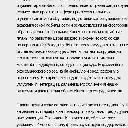
и гуманитарной областях. Предполагается реализация круп
совместных проектов в сфере профессионального
и университетского обучения, подготовки кадров, повышени
академической мобильности и осуществления многосторон
образовательных программ. Конечно, столь масштабные
планы по развитию Евразийского экономического союза
на период до 2025 года требуют от всех государств-членов 
более активного взаимодействия и плотной координации.
Но в целом, на наш взгляд, получился действительно
масштабный документ, определяющий курс Евразийского
экономического союза на ближайшую и среднесрочную
перспективу. Его принятие создаст надёжную основу для
углубления интеграции, дальнейшего сближения наших
экономик и расширения областей нашего сотрудничества.
Проект практически согласован, за исключением одного пунк
касающегося тарифов на транспортировку газа. Предыдущи
выступающий, Президент Кыргызстана, об этом тоже
упомянул. Имеется в виду формула, которую поддерживают