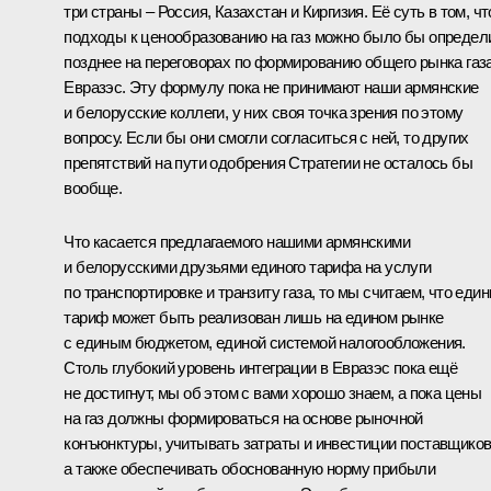
три страны – Россия, Казахстан и Киргизия. Её суть в том, чт
подходы к ценообразованию на газ можно было бы определ
позднее на переговорах по формированию общего рынка газ
Евразэс. Эту формулу пока не принимают наши армянские
и белорусские коллеги, у них своя точка зрения по этому
вопросу. Если бы они смогли согласиться с ней, то других
препятствий на пути одобрения Стратегии не осталось бы
вообще.
Что касается предлагаемого нашими армянскими
и белорусскими друзьями единого тарифа на услуги
по транспортировке и транзиту газа, то мы считаем, что еди
тариф может быть реализован лишь на едином рынке
с единым бюджетом, единой системой налогообложения.
Столь глубокий уровень интеграции в Евразэс пока ещё
не достигнут, мы об этом с вами хорошо знаем, а пока цены
на газ должны формироваться на основе рыночной
конъюнктуры, учитывать затраты и инвестиции поставщиков
а также обеспечивать обоснованную норму прибыли