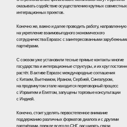
оказывать содействие осуществлению крупных совместных
интеграционных проектов.
Конечно же, важно и далее проводить работу, направленную
на укрепление взаимовыгодного экономического
сотрудничества Евразэс с заинтересованными зарубежным
партнёрами.
С союзом уже установили тесные прямые контакты многие
государства и интеграционные структуры, и их круг постоян
растёт. В активе Евразэс международные соглашения
с Китаем, Вьетнамом, Ираном, Сербией, Сингапуром,
на продвинутом этапе находится переговорный процесс
с Израилем и Египтом, запущены торговые консультации
с Индией.
Конечно, стоит уделять первостепенное внимание
поддержанию различных форматов диалога и с другими
партнёрами, прежде всего по СНГ, расширять связи