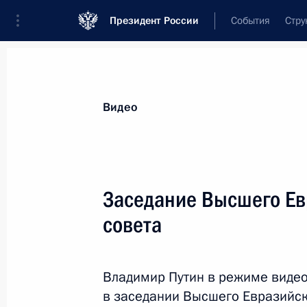
Президент России
События
Стру
Видеозаписи
Фотографии
Аудиозапи
Все материалы
Выступления
Совещан
Видео
Показа
Заседание Высшего Ев
совета
Совещание
по текущей ситуации
Владимир Путин в режиме виде
в системе образования
в заседании Высшего Евразийск