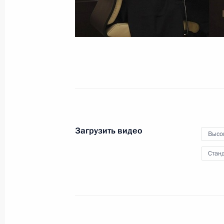
и социальной сферы
19 мая 2020 года
Видео, 58 мин.
Загрузить видео
Высо
Станд
Открытие медицинских