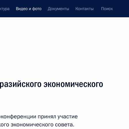
ктура
Видео и фото
Документы
Контакты
Поиск
си
ия, встречи
Встречи со СМИ
май, 2020
ть следующие материалы
разийского экономического
Совещание о ситуации
в сельском хозяйстве
оконференции принял участие
и пищевой промышленности
ого экономического совета.