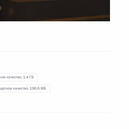
экономического совета
19 мая 2020 года
Видео, 49 мин.
кое качество,
1.4 ГБ
артное качество,
196.6 МБ
Совещание о развитии