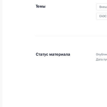
центров Минобороны для
Темы
Внеш
лечения пациентов с COVID-
19
ЕАЭС
15 мая 2020 года
Видео, 1 ч.
Статус материала
Опублик
Дата пу