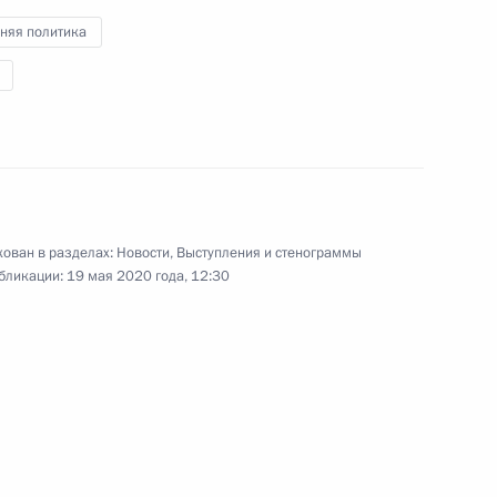
генетических технологий
няя политика
в России
14 мая 2020 года
Видео, 1 ч.
ован в разделах:
Новости
,
Выступления и стенограммы
бликации:
19 мая 2020 года, 12:30