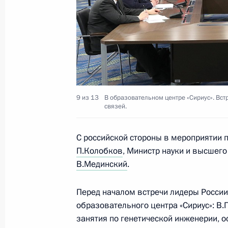
Рабочая встреча с губернатором К
Александром Уссом
2 марта 2019 года, 16:15
Красноярск
Встреча с членами исполнительно
9 из 13
В образовательном центре «Сириус». Вст
связей.
федерации университетского спорт
2 марта 2019 года, 14:45
Красноярск
С российской стороны в мероприятии п
П.Колобков
, Министр науки и высшег
В.Мединский
.
1 марта 2019 года, пятница
Перед началом встречи лидеры России
Встреча с главой компании «Россе
образовательного центра «Сириус»: В.
1 марта 2019 года, 14:30
Москва, Кремль
занятия по генетической инженерии, 