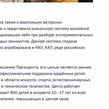
аиля Биньямином Нетаньяху
5
а также о реализации авторских
ль
 и представила уникальную систему хоккейной
ндовавшую себя при разборе экспериментальных
одых хоккеистов. Данная система создана
о апробирована в НХЛ, КХЛ, ряде российских
ва
6
28м
ль
 решению Президента, его целью является раннее
рофессиональная поддержка одарённых детей,
 области искусств, спорта, естественнонаучных
 в техническом творчестве. Центр работает
ия компании «НОВАТЭК»
3
жают 800 детей в возрасте 10–17 лет из всех
авателей, повышающих в центре свою
ль