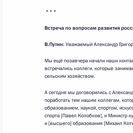
* * *
25 февраля 2019 года, понедельни
Встреча по вопросам развития росс
Встреча с Министром промышленно
Мантуровым
В.Путин:
Уважаемый Александр Григор
25 февраля 2019 года, 14:10
Москва, Крем
Мы ещё позавчера начали наши контак
встречались коллеги, которые заним
сельским хозяйством.
22 февраля 2019 года, пятница
А сегодня мы договорились с Алексан
Торжественный вечер, посвящённы
поработать тем нашим коллегам, кото
22 февраля 2019 года, 19:40
Москва, Крем
образованием, наукой, спортом, искус
спорта [Павел Колобков], и Министр к
и [высшего] образования [Михаил Кот
21 февраля 2019 года, четверг