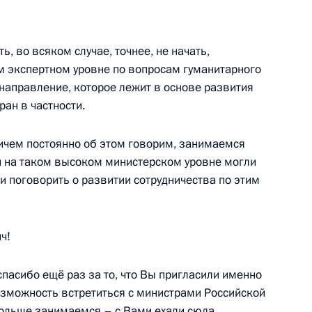
нни Инфантино
4
, во всяком случае, точнее, не начать,
м экспертном уровне по вопросам гуманитарного
ль
направление, которое лежит в основе развития
ан в частности.
му Собранию
:
17
ичем постоянно об этом говорим, занимаемся
ги на таком высоком министерском уровне могли
и поговорить о развитии сотрудничества по этим
к
ч!
елеком» Михаилом Осеевским
3
спасибо ещё раз за то, что Вы пригласили именно
ль
возможность встретиться с министрами Российской
больше занимаемся – с Вами ехали сюда,