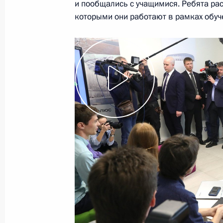
и пообщались с учащимися. Ребята рас
которыми они работают в рамках обуч
28 февраля 2019 года, четверг
Ответы на вопросы журналистов
28 февраля 2019 года, 15:10
Москва
Расширенное заседание коллегии М
28 февраля 2019 года, 14:30
Москва
27 февраля 2019 года, среда
Торжественный вечер в честь Дня 
27 февраля 2019 года, 20:45
Москва