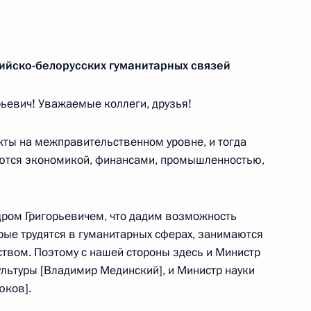
к
ийско-белорусских гуманитарных связей
сти и торговли Денисом
5
ьевич! Уважаемые коллеги, друзья!
ль
ты на межправительственном уровне, и тогда
аются экономикой, финансами, промышленностью,
дром Григорьевичем, что дадим возможность
й Дню защитника Отечества
6
5м
рые трудятся в гуманитарных сферах, занимаются
ль
ством. Поэтому с нашей стороны здесь и Министр
ультуры [Владимир Мединский], и Министр науки
юков].