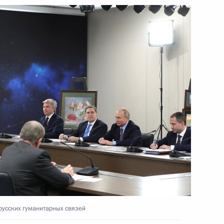
ской области Андреем
3
ль
 Шмаковым
2
ль
ских информагентств
5
18м
русских гуманитарных связей
ль