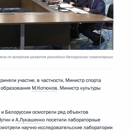
расноярского края
4
го комитета Международной
2
11м
реча по вопросам развития российско-белорусских гуманитарных
а
риняли участие, в частности, Министр спорта
о образования
М.Котюков
, Министр культуры
 и Белоруссии осмотрели ряд объектов
ти» Павлом Ливинским
4
Путин и
А.Лукашенко
посетили лабораторные
осмотрели научно-исследовательские лаборатории