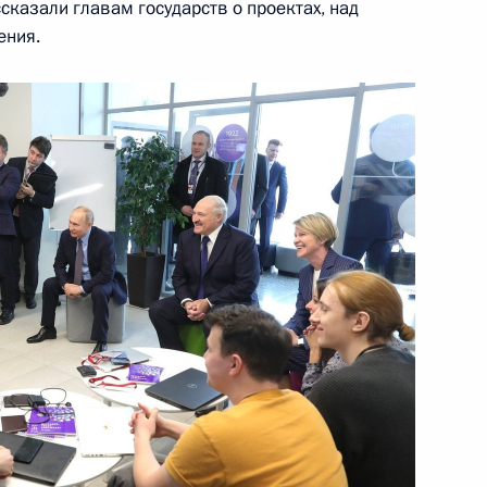
сказали главам государств о проектах, над
ения.
2
7м
инистерства внутренних дел
16
53м
Сил специальных операций
3
6м