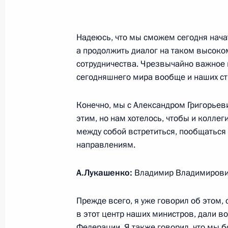
Встреча с президентом ФИФА Джа
Надеюсь, что мы сможем сегодня начать
а продолжить диалог на таком высоко
20 февраля 2019 года, 15:50
Москва, Крем
сотрудничества. Чрезвычайно важное 
сегодняшнего мира вообще и наших стр
Послание Президента Федерально
Конечно, мы с Александром Григорьев
20 февраля 2019 года, 13:30
Москва
этим, но нам хотелось, чтобы и колле
между собой встретиться, пообщаться 
направлениям.
18 февраля 2019 года, понедельни
А.Лукашенко:
Владимир Владимирови
Встреча с главой компании «Рост
Прежде всего, я уже говорил об этом, 
18 февраля 2019 года, 13:45
Москва, Крем
в этот центр наших министров, дали 
Федерации. Я также говорил, что мы 