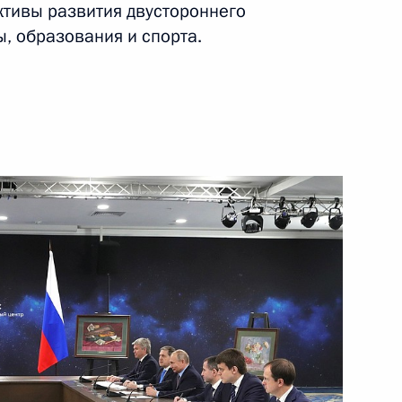
ктивы развития двустороннего
ы, образования и спорта.
ть следующие материалы
универсиады – 2019
9
2м
ерсиады
16
2м