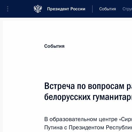
Президент России
События
Стру
Президент
Администрация
Государст
Новости
Стенограммы
Поездки
Те
События
Рубрикация материалов
Все материалы
Встреча по вопросам р
Послания Федеральному Собранию
белорусских гуманитар
Заявления по важнейшим вопросам
Совещания, заседания, рабочие встречи
В образовательном центре «Сир
Речи и обращения
Путина с Президентом Республи