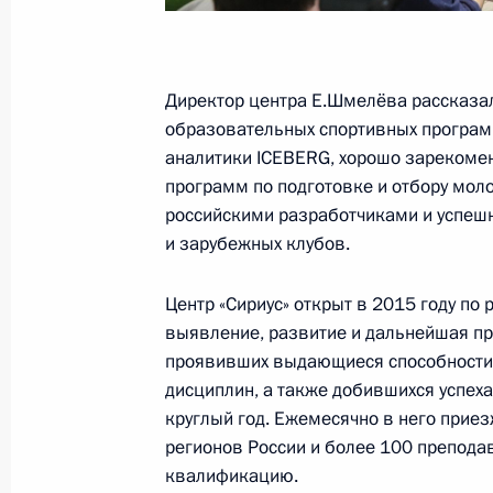
Встреча с Премьер-министром Изр
Директор центра Е.Шмелёва рассказал
27 февраля 2019 года, 16:10
Москва, Крем
образовательных спортивных программ
аналитики ICEBERG, хорошо зарекоме
программ по подготовке и отбору мол
российскими разработчиками и успешн
Совещание с членами Правительст
и зарубежных клубов.
27 февраля 2019 года, 14:30
Москва, Крем
Центр «Сириус» открыт в 2015 году по
выявление, развитие и дальнейшая п
26 февраля 2019 года, вторник
проявивших выдающиеся способности в
дисциплин, а также добившихся успеха
Встреча с председателем правлен
круглый год. Ежемесячно в него приез
Леонидом Михельсоном
регионов России и более 100 препод
квалификацию.
26 февраля 2019 года, 13:55
Москва, Крем