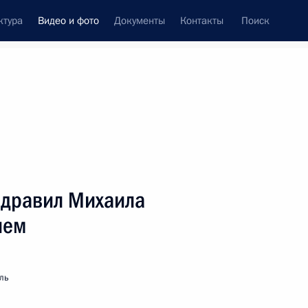
ктура
Видео и фото
Документы
Контакты
Поиск
си
ия, встречи
Встречи со СМИ
ноябрь, 2009
ть следующие материалы
здравил Михаила
ием
Кризис продемонстрировал
тотальную
ль
взаимозависимость
экономик разных стран