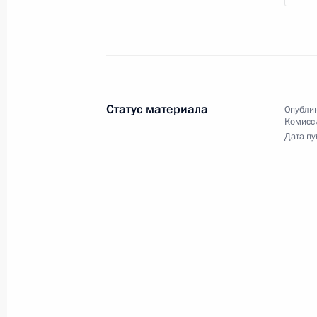
12 ноября 2009 года
Аудио, 2 ч.
Статус материала
Опублик
Комисс
Дата пу
Падение Берлинской стены
было предопределено
преобразованиями