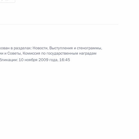
10 ноября 2009 года
Аудио, 10 мин.
ован в разделах:
Новости
,
Выступления и стенограммы
,
ии и Советы
,
Комиссия по государственным наградам
бликации:
10 ноября 2009 года, 16:45
Вручение государственных наград
иностранным гражданам
за большой вклад в укрепление
дружбы и сотрудничества
с Россией