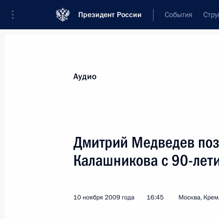
Президент России
События
Стру
Видеозаписи
Фотографии
Аудиозапи
Все материалы
Выступления
Совещан
Аудио
Показа
Дмитрий Медведев по
Калашникова с 90-лет
Первая всемирная
министерская конференция
10 ноября 2009 года
16:45
Москва, Крем
по безопасности дорожного
движения