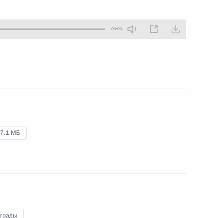
14 ноября 2009 года
Аудио, 15 мин.
00:00
7.1 МБ
Дмитрий Медведев
поздравил Михаила
Калашникова с 90-летием
аграды