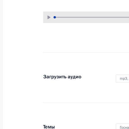
19 ноября 2009 года
Аудио, 13 мин.
Загрузить аудио
mp3,
Послание Федеральному
Собранию Российской
Федерации
Темы
Госн