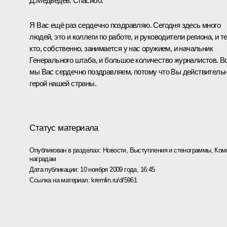
Д.Медведев:
Спасибо.
Я Вас ещё раз сердечно поздравляю. Сегодня здесь много
людей, это и коллеги по работе, и руководители региона, и те
кто, собственно, занимается у нас оружием, и начальник
Генерального штаба, и большое количество журналистов. В
мы Вас сердечно поздравляем, потому что Вы действитель
герой нашей страны.
Статус материала
Опубликован в разделах:
Новости
,
Выступления и стенограммы
,
Ком
наградам
Дата публикации:
10 ноября 2009 года, 16:45
Ссылка на материал:
kremlin.ru/d/5961