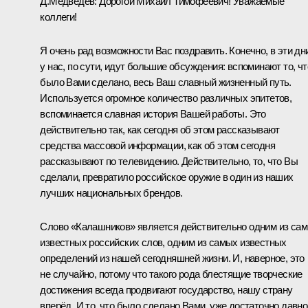
Д.Медведев:
Дорогой Михаил Тимофеевич! Уважаемые
коллеги!
Я очень рад возможности Вас поздравить. Конечно, в эти дн
у нас, по сути, идут большие обсуждения: вспоминают то, чт
было Вами сделано, весь Ваш славный жизненный путь.
Используется огромное количество различных эпитетов,
вспоминается славная история Вашей работы. Это
действительно так, как сегодня об этом рассказывают
средства массовой информации, как об этом сегодня
рассказывают по телевидению. Действительно, то, что Вы
сделали, превратило российское оружие в один из наших
лучших национальных брендов.
Слово «Калашников» является действительно одним из са
известных российских слов, одним из самых известных
определений из нашей сегодняшней жизни. И, наверное, это
не случайно, потому что такого рода блестящие творческие
достижения всегда продвигают государство, нашу страну
вперёд. И то, что было сделано Вами, уже достаточно давно