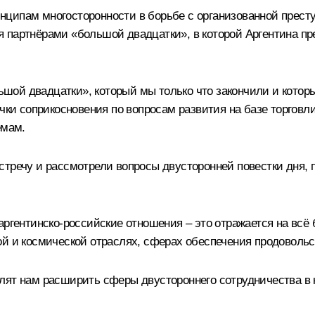
ципам многосторонности в борьбе с организованной престу
партнёрами «большой двадцатки», в которой Аргентина пре
ой двадцатки», который мы только что закончили и которы
очки соприкосновения по вопросам развития на базе торговл
емам.
стречу и рассмотрели вопросы двусторонней повестки дня
ргентинско-российские отношения – это отражается на всё б
ой и космической отраслях, сферах обеспечения продовольс
лят нам расширить сферы двустороннего сотрудничества в к