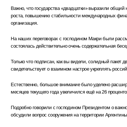
Важно, что государства «двадцатки» выразили общий 
роста, повышению стабильности международных финанс
организация.
На наших переговорах с господином Макри были рассм
состоялась действительно очень содержательная бесед
Только что подписан, как вы видели, солидный пакет 
свидетельствует о взаимном настрое укреплять росси
Естественно, большое внимание было уделено расширен
месяцев текущего года увеличился ещё на 26 проценто
Подробно говорили с господином Президентом о важно
обсудили вопрос сооружения на территории Аргентины