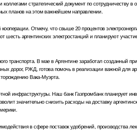
и коллегами стратегический документ по сотрудничеству в 
ых планов на этом важнейшем направлении.
ооперации. Отмечу, что свыше 20 процентов электроэнерг
т шесть аргентинских электростанций и планируют участие 
ого транспорта. В мае в Аргентине заработал созданный пр
ных дорог, РЖД, готова помочь в реализации важной для а
сторождению Вака-Муэрта.
тной инфраструктуры. Наш банк Газпромбанк планирует инве
озволит значительно снизить расходы на доставку аргентин
мерики.
одействия в сфере поставок удобрений, производства лека