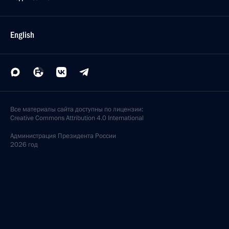
обороны и предприятий ОПК
21 ноября 2018 года, 15:00
Сочи
20 ноября 2018 года, вторник
Встреча с главой ФНС Михаилом Мишустиным
20 ноября 2018 года, 21:00
Сочи
Совещание с руководством Министерства
обороны и предприятий ОПК
20 ноября 2018 года, 16:40
Сочи