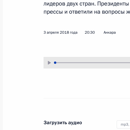
лидеров двух стран. Президенты
5 апреля 2018 года
Аудио, 5 мин.
прессы и ответили на вопросы ж
Владимир Путин встретился
с членами инспекционной
3 апреля 2018 года
20:30
Анкара
комиссии Международного бюро
выставок.
Совместная пресс-
конференция Владимира
Путина и Реджепа Тайипа
Загрузить аудио
mp3,
Эрдогана