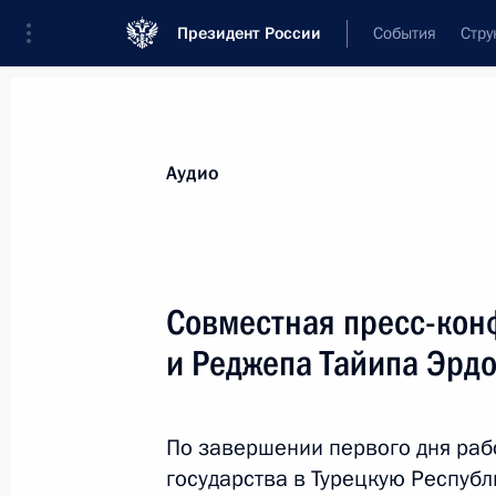
Президент России
События
Стру
Видеозаписи
Фотографии
Аудиозапи
Все материалы
Выступления
Совещан
Аудио
Показа
Совместная пресс-кон
и Реджепа Тайипа Эрд
Встреча с комиссией
Международного бюро
По завершении первого дня раб
выставок
государства в Турецкую Респуб