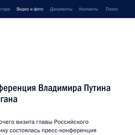
ктура
Видео и фото
Документы
Контакты
Поиск
си
ия, встречи
Встречи со СМИ
апрель, 2018
ть следующие материалы
ференция Владимира Путина
огана
Заседание Госсовета
по вопросу развития
очего визита главы Российского
конкуренции
лику состоялась пресс-конференция