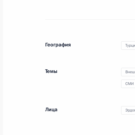
3 апреля 2018 года
Аудио, 28 мин.
География
Турц
Темы
Внеш
СМИ
Обращение к гражданам
Лица
Эрдо
России