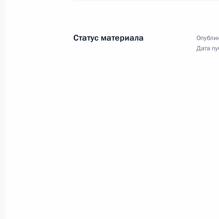
23 марта 2018 года
Аудио, 6 мин.
Статус материала
Опублик
Дата пу
Выступление на итоговом
мероприятии форума
«Россия – страна