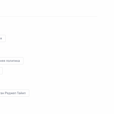
3 апреля 2018 года
Аудио, 19 мин.
Владимир Путин и Президент
Турецкой Республики Реджеп
Тайип Эрдоган в режиме
видеоконференции дали старт
ия
началу строительства атомной
электростанции «Аккую».
няя политика
Владимир Путин выступил
ган Реджеп Тайип
на митинге на Манежной
площади в Москве