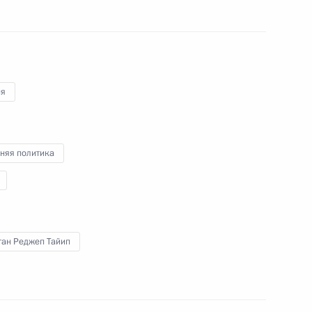
ия
Встреча с кандидатами
на должность Президента
Российской Федерации
няя политика
19 марта 2018 года
Видео, 7 мин.
ган Реджеп Тайип