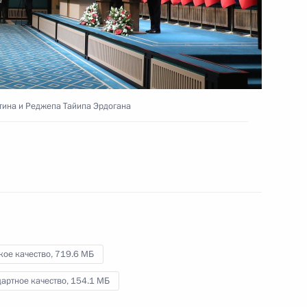
ина и Реджепа Тайипа Эрдогана
кое качество,
719.6 МБ
артное качество,
154.1 МБ