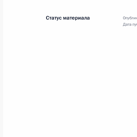
Статус материала
Опублик
Дата пу
Владимир Путин выступил
на митинге на Манежной
площади в Москве
18 марта 2018 года
Видео, 3 мин.