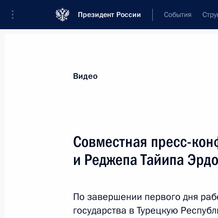
Президент России
События
Стру
Видеозаписи
Фотографии
Аудиозапи
Все материалы
Выступления
Совещан
Видео
Показа
Совместная пресс-кон
и Реджепа Тайипа Эрд
Заседание Госсовета
по вопросу развития
По завершении первого дня раб
конкуренции
государства в Турецкую Респуб