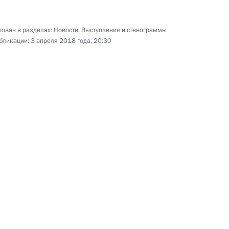
ован в разделах:
Новости
,
Выступления и стенограммы
бликации:
3 апреля 2018 года, 20:30
Выступление на итоговом
мероприятии форума
«Россия – страна
возможностей»
15 марта 2018 года
Видео, 3 мин.