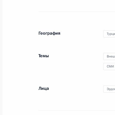
География
Турц
Церемония запуска
строительства АЭС «Аккую»
Темы
Внеш
СМИ
3 апреля 2018 года
Видео, 19 мин.
Лица
Эрдо