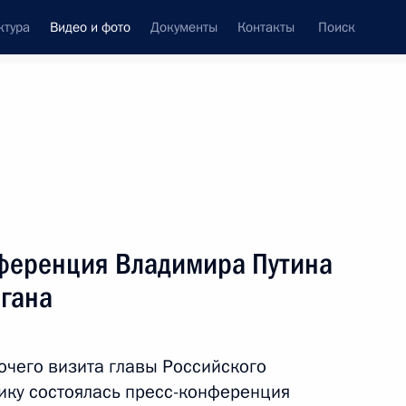
ктура
Видео и фото
Документы
Контакты
Поиск
си
ия, встречи
Встречи со СМИ
апрель, 2018
ть следующие материалы
ференция Владимира Путина
огана
Совместная пресс-
конференция Владимира
очего визита главы Российского
Путина и Реджепа Тайипа
лику состоялась пресс-конференция
Эрдогана