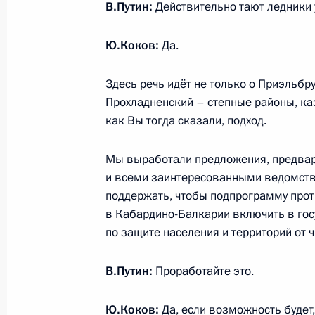
В.Путин:
Действительно тают ледники 
25 октября 2017 года, 14:30
Москва, Кремл
Ю.Коков:
Да.
Здесь речь идёт не только о Приэльбру
24 октября 2017 года, вторник
Прохладненский – степные районы, ка
Заявления для прессы по итогам р
как Вы тогда сказали, подход.
переговоров
Мы выработали предложения, предвар
24 октября 2017 года, 18:10
Москва, Кремл
и всеми заинтересованными ведомств
поддержать, чтобы подпрограмму про
в Кабардино-Балкарии включить в го
Начало встречи с Президентом Рес
по защите населения и территорий от
Анастасиадисом
24 октября 2017 года, 16:30
Москва, Кремл
В.Путин:
Проработайте это.
Ю.Коков:
Да, если возможность будет