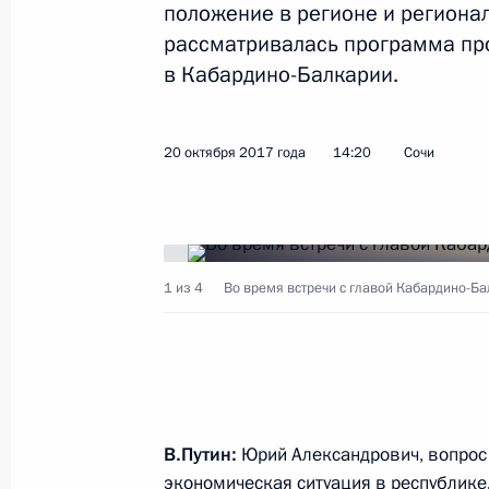
положение в регионе и региона
рассматривалась программа пр
в Кабардино-Балкарии.
Показа
Совещание с членами Правительст
20 октября 2017 года
14:20
Сочи
31 октября 2017 года, 15:10
Москва, Кремл
1 из 4
Во время встречи с главой Кабардино-
30 октября 2017 года, понедельни
Открытие мемориала памяти жертв 
«Стена скорби»
30 октября 2017 года, 18:00
Москва
В.Путин:
Юрий Александрович, вопрос
экономическая ситуация в республике.