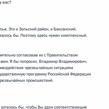
у вас?
ь
сье. Это и Зольский район, и Баксанский,
залось бы. Поэтому здесь нужен комплексный,
оссийско-кипрских
5
23м
ительно согласовав их с Правительством
ь
ами. Я бы попросил, Владимир Владимирович,
тиводействия чрезвычайным ситуациям
сударственную программу Российской Федерации
публики Кипр Никосом
1
 чрезвычайных происшествий.
ь
, хотелось бы, чтобы Вы дали соответствующие