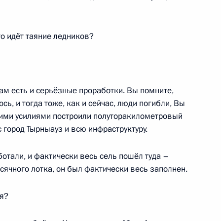
rldSkills-Russia
7
13м
ь
то идёт таяние ледников?
вёт!»
4
17м
ам есть и серьёзные проработки. Вы помните,
ось, и тогда тоже, как и сейчас, люди погибли, Вы
щими усилиями построили полуторакилометровый
с город Тырныауз и всю инфраструктуру.
к
отали, и фактически весь сель пошёл туда –
й службы по финансовому
4
сячного лотка, он был фактически весь заполнен.
ь
я?