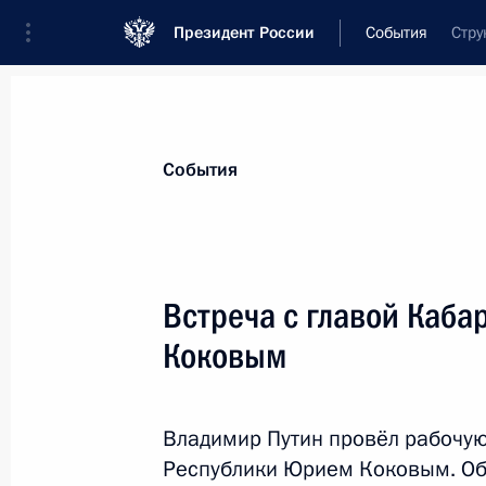
Президент России
События
Стру
Президент
Администрация
Государст
Новости
Стенограммы
Поездки
Те
События
Рубрикация материалов
Все материалы
Встреча с главой Каб
Послания Федеральному Собранию
Коковым
Заявления по важнейшим вопросам
Совещания, заседания, рабочие встречи
Владимир Путин провёл рабочую
Речи и обращения
Республики Юрием Коковым. Об