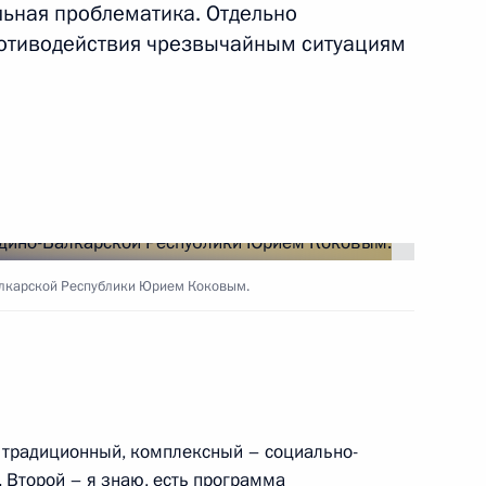
льная проблематика. Отдельно
отиводействия чрезвычайным ситуациям
ть следующие материалы
ва
8
22м
ь
Балкарской Республики Юрием Коковым.
к
политических репрессий
5
10м
 традиционный, комплексный – социально-
 Второй – я знаю, есть программа