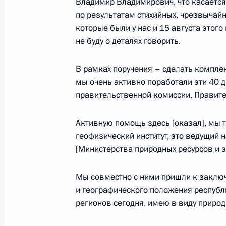
Владимир Владимирович, что касается
президентом ФРГ Франком-Вальт
по результатам стихийных, чрезвычайн
25 октября 2017 года, 19:15
Москва, Кремл
которые были у нас и 15 августа этого 
не буду о деталях говорить.
В рамках поручения – сделать компле
Переговоры с Федеральным прези
мы очень активно поработали эти 40 
Вальтером Штайнмайером
правительственной комиссии, Правит
25 октября 2017 года, 18:45
Москва, Кремл
Активную помощь здесь [оказал], мы 
геофизический институт, это ведущий
Встреча с руководителем Федерал
[Министерства природных ресурсов и э
Владимиром Булавиным
Мы совместно с ними пришли к заключ
25 октября 2017 года, 16:00
Москва, Кремл
и географического положения республ
регионов сегодня, имею в виду прир
Совещание с членами Правительст