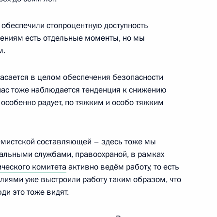
 обеспечили стопроцентную доступность
лениям есть отдельные моменты, но мы
м.
6
7м
ь
касается в целом обеспечения безопасности
 нас тоже наблюдается тенденция к снижению
о особенно радует, по тяжким и особо тяжким
в, назначенных на высшие
9
8м
ремистской составляющей – здесь тоже мы
ь
альными службами, правоохраной, в рамках
ического комитета
активно ведём работу, то есть
иями уже выстроили работу таким образом, что
ди это тоже видят.
ереговоров с Федеральным
4
12м