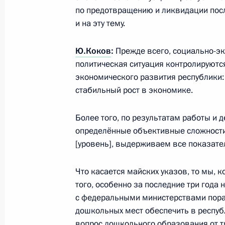
Заседание Совета по развитию гр
по предотвращению и ликвидации пос
и правам человека
и на эту тему.
30 октября 2017 года, 17:00
Москва, Кремл
Ю.Коков
:
Прежде всего, социально-э
политическая ситуация контролируются
экономического развития республики:
27 октября 2017 года, пятница
стабильный рост в экономике.
Встреча с Председателем Централь
Более того, по результатам работы и д
Набиуллиной
определённые объективные сложности
27 октября 2017 года, 18:15
Московская обл
[уровень], выдерживаем все показате
Что касается майских указов, то мы, 
Встреча с Заместителем Председат
того, особенно за последние три года
Голодец
с федеральными министерствами пораб
дошкольных мест обеспечить в респуб
27 октября 2017 года, 12:40
Москва, Кремл
вопрос дошкольного образования от тр