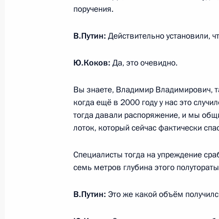
поручения.
Встреча с национальной сборной Wo
24 октября 2017 года, 15:50
Москва, Кремл
В.Путин:
Действительно установили, ч
Ю.Коков:
Да, это очевидно.
Инвестиционный форум «Россия зо
Вы знаете, Владимир Владимирович, т
24 октября 2017 года, 14:00
Москва
когда ещё в 2000 году у нас это случил
тогда давали распоряжение, и мы об
лоток, который сейчас фактически спа
23 октября 2017 года, понедельни
Специалисты тогда на упреждение сраб
Встреча с директором Федерально
семь метров глубина этого полутораты
мониторингу Юрием Чиханчиным
23 октября 2017 года, 14:40
Москва, Кремл
В.Путин:
Это же какой объём получилс