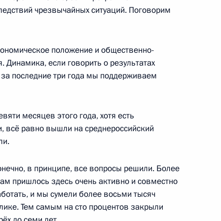
ажданского общества
:
ледствий чрезвычайных ситуаций. Поговорим
12
ь
кономическое положение и общественно-
. Динамика, если говорить о результатах
 за последние три года мы поддерживаем
ного банка Эльвирой
3
евяти месяцев этого года, хотя есть
, всё равно вышли на среднероссийский
асть, Ново-Огарёво
ли.
конечно, в принципе, все вопросы решили. Более
еля Правительства Ольгой
 нам пришлось здесь очень активно и совместно
3
отать, и мы сумели более восьми тысяч
лике. Тем самым на сто процентов закрыли
ь
ёх до семи лет.