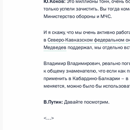
Ю.Коков:
Это миллионы тонн, очень б
21 октября 2017 года, суббота
только успели зачистить. Вы тогда ко
Министерство обороны и МЧС.
Президент посетил концерт, заве
фестиваль молодёжи и студентов в
И я скажу, что мы очень активно рабо
21 октября 2017 года, 17:00
Сочи
в
Северо-Кавказском федеральном ок
Медведев
поддержал, мы отдельно вс
Владимир Владимирович, реально пого
Сессия «Молодёжь-2030. Образ бу
к общему знаменателю, что если как п
21 октября 2017 года, 16:45
Сочи
применить в Кабардино-Балкарии – в 
меняется, можно было бы использоват
20 октября 2017 года, пятница
В.Путин:
Давайте посмотрим.
Встреча с Министром экономическ
<…>
Орешкиным