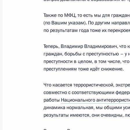
Также по МФЦ, то есть мы для граждан
26 октября 2017 года, четверг
(по Вашим указам). По другим направ
по результатам года тоже их перекрое
Заседание Совета Безопасности
26 октября 2017 года, 14:30
Москва, Кремл
Теперь, Владимир Владимирович, что 
граждан, борьбы с преступностью – у
преступности в целом, в том числе, чт
преступлениям тоже идёт снижение.
Церемония представления офицеро
командные должности
Что касается террористической, экст
26 октября 2017 года, 14:00
Москва, Кремл
совместно с соответствующими федер
работы
Национального антитеррорист
динамика нормальная, мы общими усил
25 октября 2017 года, среда
результаты имеются, они очевидны, лю
Заявления для прессы по итогам п