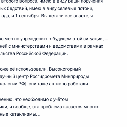
 второго вопроса, имею в виду Ваши поручения
ером Штайнмайером
ых бедствий, имею в виду селевые потоки,
ь
года, и 1 сентября. Вы детали все знаете, я
кс мер по упреждению в будущем этой ситуации, –
дентом Германии Франком-
4
дней с министерствами и ведомствами в рамках
ельства Российской Федерации.
ь
тоже её использовали, Высокогорный
 научный центр Росгидромета Минприроды
ьной таможенной службы
кологии РФ], они тоже активно работали.
3
ению, что необходимо с учётом
ь
ики, и вообще, эта проблема касается многих
одные катаклизмы…
ва
3
17м