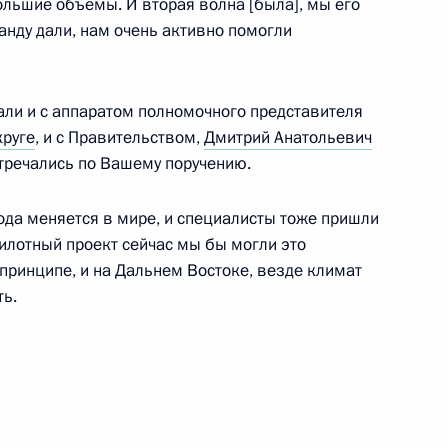
ольшие объёмы. И вторая волна [была], мы его
манду дали, нам очень активно помогли
ршающий Всемирный
10
2м
 Сочи
тали и с аппаратом полномочного представителя
руге
, и с Правительством,
Дмитрий Анатольевич
тречались по Вашему поручению.
да меняется в мире, и специалисты тоже пришли
дущего»
14
47м
илотный проект сейчас мы бы могли это
принципе, и на Дальнем Востоке, везде климат
ь.
ого развития Максимом
3