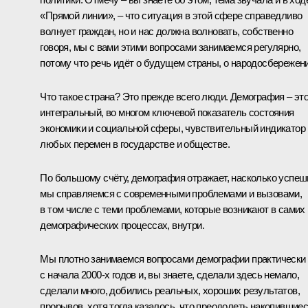
«Прямой линии», – что ситуация в этой сфере справедливо
волнует граждан, но и нас должна волновать, собственно
говоря, мы с вами этими вопросами занимаемся регулярно,
потому что речь идёт о будущем страны, о народосбережени
Что такое страна? Это прежде всего люди. Демография – эт
интегральный, во многом ключевой показатель состояния
экономики и социальной сферы, чувствительный индикатор
любых перемен в государстве и обществе.
По большому счёту, демография отражает, насколько успеш
мы справляемся с современными проблемами и вызовами,
в том числе с теми проблемами, которые возникают в самих
демографических процессах, внутри.
Мы плотно занимаемся вопросами демографии практически
с начала 2000‑х годов и, вы знаете, сделали здесь немало,
сделали много, добились реальных, хороших результатов,
прорывов, хотя тогда казалось, что преодолеть накопившие