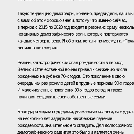
Такую тенденцию демографы, конечно, предвидели, да и мы
с вами об этом хорошо знали, потому что именно сейчас,
в период с 2015 по 2020 год входят в резонанс сразу нескол
негативных демографических волн, которые повторяются
каждые четверть века. Я об этом, кстати, по-моему, на «Пря
линии» тоже говорил.
Резкий, катастрофический спад рождаемости в период
Великой Отечественной войны привёл к снижению числа
рождённых на рубеже 70‑х годов. Это поколение в свою
очередь как раз рожало детей в трудные периоды 90‑х годов
И малочисленные поколения 90‑х годов сегодня также
начинают создавать свои собственные семьи.
Благодаря мерам поддержки, уважаемые коллеги, нам удал
на несколько лет задержать неизбежное падение
рождаемости, значительно его сгладить. Для долгосрочного
демографического развития это было и является очень