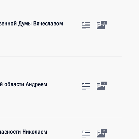
твенной Думы Вячеславом
3
й области Андреем
3
пасности Николаем
2