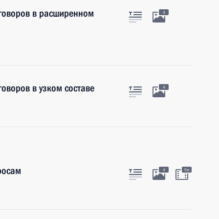
еговоров в расширенном
4
говоров в узком составе
4
росам
4
5м