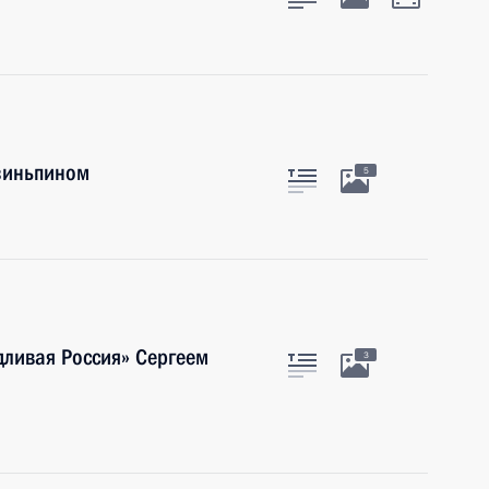
Цзиньпином
5
дливая Россия» Сергеем
3