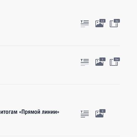
14
3м
1
5м
 итогам «Прямой линии»
9