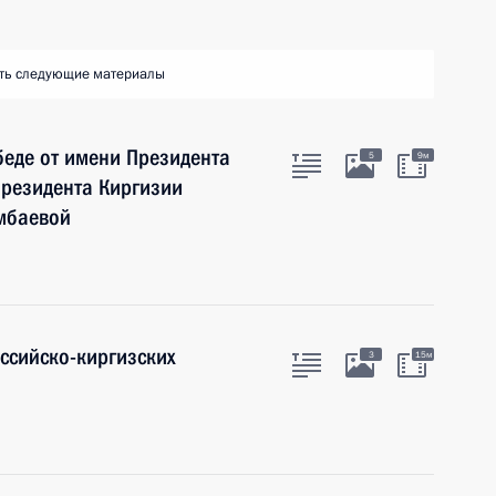
ть следующие материалы
беде от имени Президента
5
9м
Президента Киргизии
мбаевой
оссийско-киргизских
3
15м