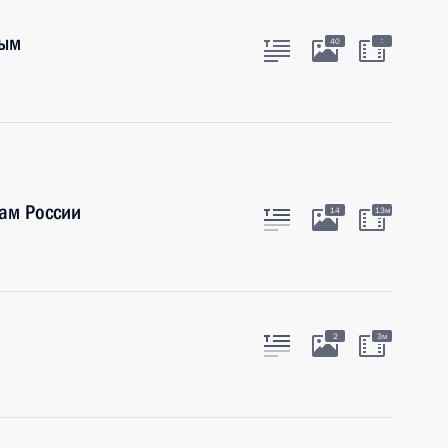
ным
:
40
ам России
14
13м
2
3м