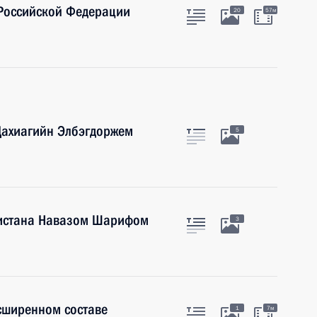
 Российской Федерации
20
57м
Цахиагийн Элбэгдоржем
5
кистана Навазом Шарифом
3
сширенном составе
1
7м