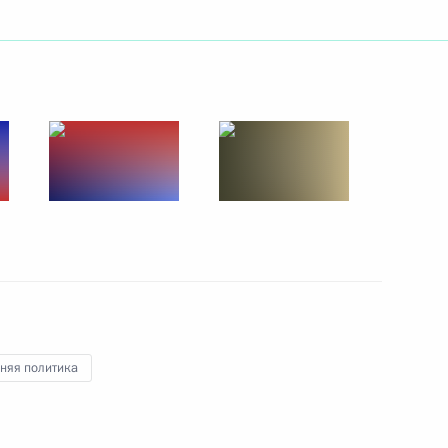
ть следующие материалы
палаты
13
30м
я компании «Роснефть»
2
няя политика