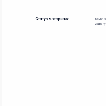
Выступления на государственном о
России Владимира Путина в честь 
Алмазбека Атамбаева и Раисы Ата
Статус материала
Опублик
Дата пу
20 июня 2017 года, 16:30
Москва, Кремль
Заявления для прессы по итогам р
переговоров
20 июня 2017 года, 15:40
Москва, Кремль
Начало российско-киргизских пер
составе
20 июня 2017 года, 14:30
Москва, Кремль