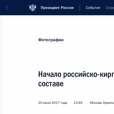
Президент России
События
Стру
Президент
Администрация
Государст
Новости
Стенограммы
Поездки
Те
Фотографии
Рубрикация материалов
Все материалы
Начало российско-кирг
Послания Федеральному Собранию
составе
Заявления по важнейшим вопросам
Совещания, заседания, рабочие встречи
20 июня 2017 года
13:45
Москва, Кремл
Речи и обращения