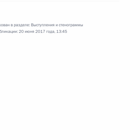
беде от имени Президента
5
9м
Президента Киргизии
мбаевой
ован в разделе:
Выступления и стенограммы
бликации:
20 июня 2017 года, 13:45
оссийско-киргизских
3
15м
еговоров в расширенном
4