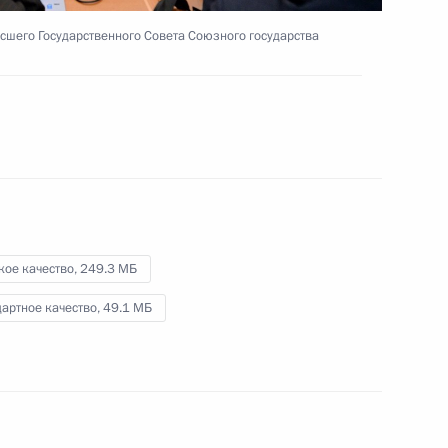
и Белоруссии
сшего Государственного Совета Союзного государства
25 февраля 2016 года
Видео, 9 мин.
кое качество,
249.3 МБ
артное качество,
49.1 МБ
язи с принятием совместного заявления России