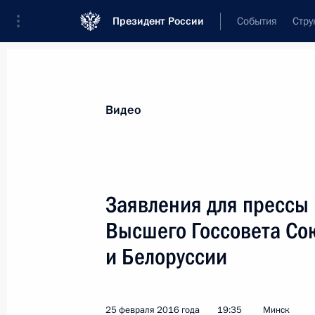
Президент России
События
Стру
Видеозаписи
Фотографии
Аудиозапи
Все материалы
Выступления
Совещан
Видео
Показа
Заявления для прессы 
Высшего Госсовета Со
и Белоруссии
Встреча с руководителями
нефтедобывающих
компаний
25 февраля 2016 года
19:35
Минск