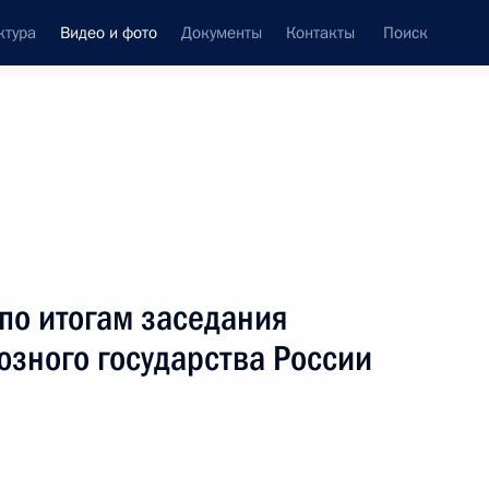
ктура
Видео и фото
Документы
Контакты
Поиск
си
ия, встречи
Встречи со СМИ
март, 2016
ть следующие материалы
по итогам заседания
юзного государства России
Съезд Торгово-
промышленной палаты