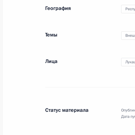
и США по Сирии
География
Респ
22 февраля 2016 года
Видео, 5 мин.
Темы
Внеш
Лица
Лука
Статус материала
Опублик
Дата пу