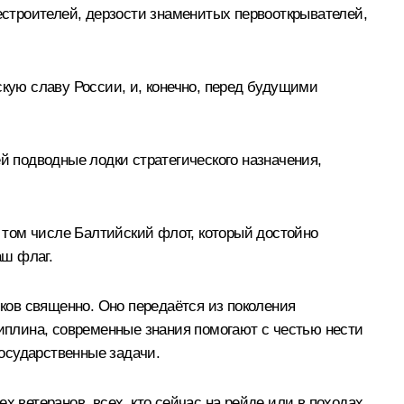
лестроителей, дерзости знаменитых первооткрывателей,
скую славу России, и, конечно, перед будущими
й подводные лодки стратегического назначения,
 том числе Балтийский флот, который достойно
аш флаг.
яков священно. Оно передаётся из поколения
циплина, современные знания помогают с честью нести
осударственные задачи.
 ветеранов, всех, кто сейчас на рейде или в походах,