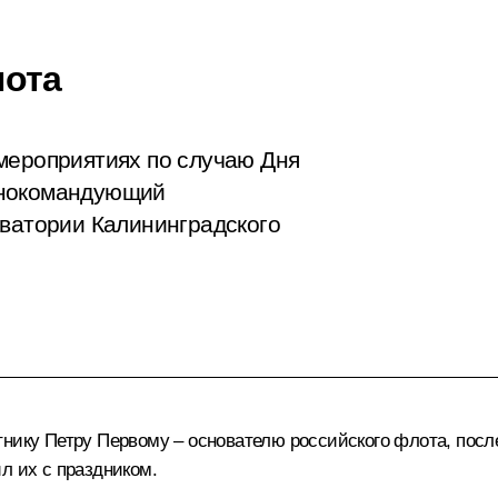
лота
мероприятиях по случаю Дня
внокомандующий
кватории Калининградского
тнику Петру Первому – основателю российского флота, посл
л их с праздником.