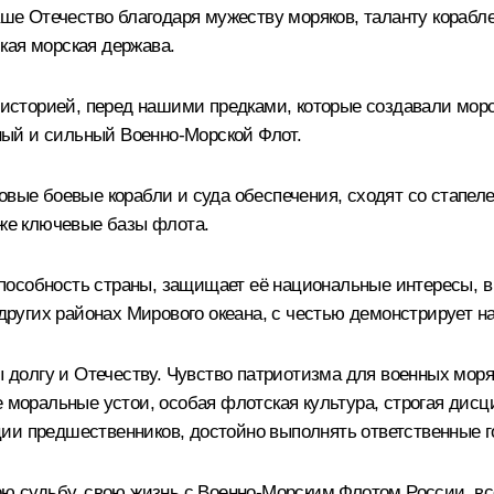
наше Отечество благодаря мужеству моряков, таланту кораб
кая морская держава.
д историей, перед нашими предками, которые создавали мор
ый и сильный Военно-Морской Флот.
овые боевые корабли и суда обеспечения, сходят со стапеле
кже ключевые базы флота.
особность страны, защищает её национальные интересы, в
 других районах Мирового океана, с честью демонстрирует н
ны долгу и Отечеству. Чувство патриотизма для военных мор
е моральные устои, особая флотская культура, строгая дис
ии предшественников, достойно выполнять ответственные г
ю судьбу, свою жизнь с Военно-Морским Флотом России, всех