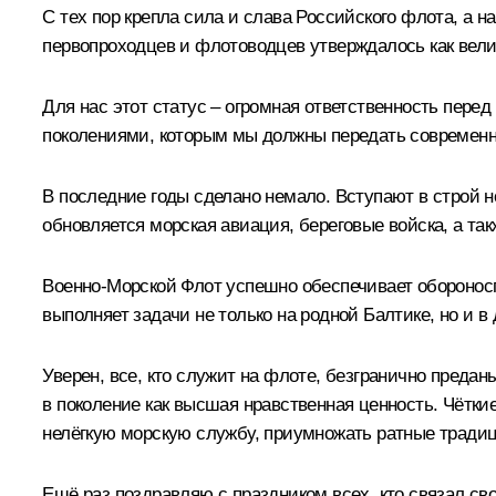
С тех пор крепла сила и слава Российского флота, а 
первопроходцев и флотоводцев утверждалось как вели
Для нас этот статус – огромная ответственность пере
поколениями, которым мы должны передать современн
В последние годы сделано немало. Вступают в строй н
обновляется морская авиация, береговые войска, а та
Военно-Морской Флот успешно обеспечивает обороносп
выполняет задачи не только на родной Балтике, но и в
Уверен, все, кто служит на флоте, безгранично преда
в поколение как высшая нравственная ценность. Чётки
нелёгкую морскую службу, приумножать ратные традиц
Ещё раз поздравляю с праздником всех, кто связал сво