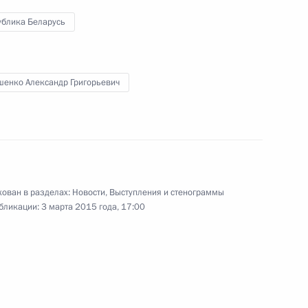
00:00
ублика Беларусь
шенко Александр Григорьевич
Заявления для прессы по итогам
переговоров с Председателем
Совета министров Италии Маттео
Ренци
ован в разделах:
Новости
,
Выступления и стенограммы
5 марта 2015 года
Аудио, 15 мин.
бликации:
3 марта 2015 года, 17:00