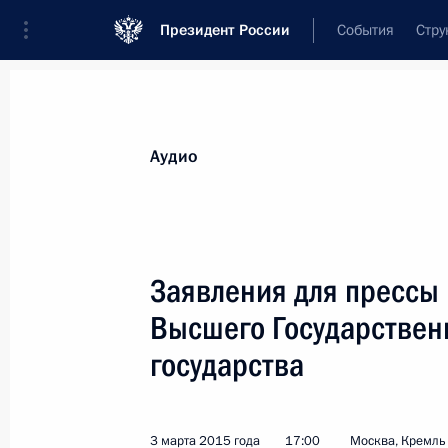
Президент России
События
Стру
Видеозаписи
Фотографии
Аудиозапи
Все материалы
Выступления
Совещан
Аудио
Показа
Заявления для прессы 
Высшего Государствен
Заявления для прессы
государства
России, Белоруссии и 
20 марта 2015 года
Астана
3 марта 2015 года
17:00
Москва, Кремль