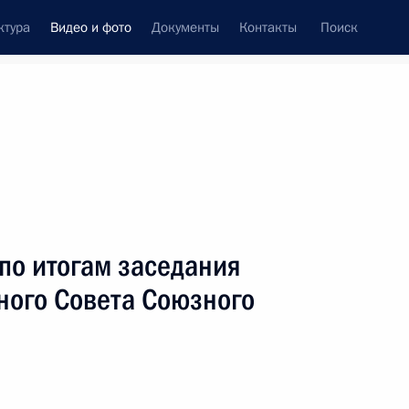
ктура
Видео и фото
Документы
Контакты
Поиск
си
ия, встречи
Встречи со СМИ
март, 2015
ть следующие материалы
по итогам заседания
ного Совета Союзного
 по итогам встречи лидеров
Казахстана