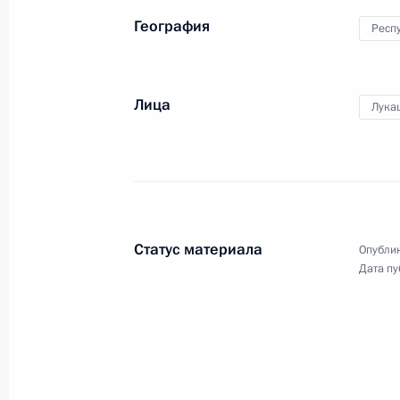
География
Респ
Лица
Лука
Заявления для прессы по итогам
переговоров с Президентом
Республики Южная Осетия
Леонидом Тибиловым
Статус материала
Опублик
18 марта 2015 года
Аудио, 10 мин.
Дата пу