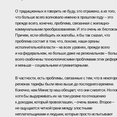
О традиционных я говорить не буду, это отражено, а из того,
что больше всего волновало именно в прошлом году – это
прежде всего, конечно, проблема, связанная с жилищно-
коммунальными преобразованиями. И это очень их беспокои
Причем, если обобщить их жалобы, я бы так сказал, что
проблема состоит в том, что, похоже, наши органы
исполнительной власти – на всех уровнях, прежде всего
и на федеральном, но больше даже на региональном – бол
всего озабочены технологическими проблемами этих рефор
и меньше – социальными и гуманитарными.
В частности, есть проблемы, связанные с тем, что в некото
регионах тарифы были явно выше до последнего времени.
Конечно, нам Министр наш обещает, что они снизятся. Но по
хотя бы выдерживать их на том уровне по отношению
к доходам, который провозглашен, – очень важно. Второе –
не ощущается четкой грани между злостными
неплательщиками и людьми, которые просто испытывают