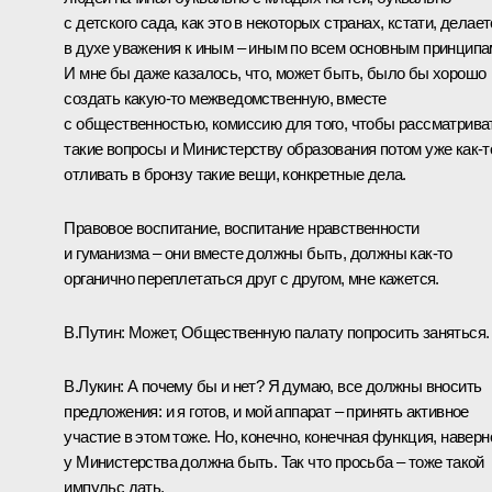
с детского сада, как это в некоторых странах, кстати, делает
в духе уважения к иным – иным по всем основным принципа
И мне бы даже казалось, что, может быть, было бы хорошо
создать какую‑то межведомственную, вместе
с общественностью, комиссию для того, чтобы рассматрива
такие вопросы и Министерству образования потом уже как‑т
отливать в бронзу такие вещи, конкретные дела.
Правовое воспитание, воспитание нравственности
и гуманизма – они вместе должны быть, должны как‑то
органично переплетаться друг с другом, мне кажется.
В.Путин: Может, Общественную палату попросить заняться.
В.Лукин: А почему бы и нет? Я думаю, все должны вносить
предложения: и я готов, и мой аппарат – принять активное
участие в этом тоже. Но, конечно, конечная функция, наверн
у Министерства должна быть. Так что просьба – тоже такой
импульс дать.