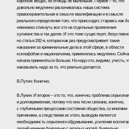
коротких вещах, но отнюдь не маленьких. Первое – то, что
довольно медленно раскачивалась наша система
правоохранительная в смысле квалификации и в смысле
реального определения того, что происходит, стараясь как б
немножко спихнуть все это на отдельные проявления
хулиганства и так далее. И это тоже существует, безусловно
но статья 282-я, которая как раз предусматривает такие
наказания за криминальные дела в этой сфере, в области
ксенофобии и национализма, применялась медленно. Сейча
начала применяться больше. Но надо это, видимо, учесть, ч
наказывать надо за то, что реально делается.
В.Путин: Конечно.
В.Лукин: И второе – это то, что, конечно, проблема серьезна
и долговременная, потому что она тесно связана, конечно,
с глубинными процессами состояния общества, со многими
причинами, а следствием из этого, выводом является
необходимость серьезного обдумывания, усиления воспита
людей начиная буквально с младых ногтей, буквально