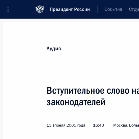
Президент России
События
Стру
Видеозаписи
Фотографии
Аудиозапи
Все материалы
Выступления
Совещан
Аудио
Показа
Вступительное слово н
законодателей
Выступление на приеме,
посвященном 60-й
13 апреля 2005 года
16:43
Москва, Боль
годовщине Великой Победы