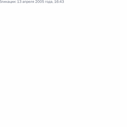
бликации:
13 апреля 2005 года, 16:43
жильем»
19 апреля 2005 года
Аудио, 12 мин.
Вступительное слово
на заседании Совета
законодателей
13 апреля 2005 года
Аудио, 6 мин.
Выступление на встрече
с российскими призерами XII
летних Параолимпийских, XX