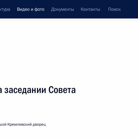
ктура
Видео и фото
Документы
Контакты
Поиск
си
ия, встречи
Встречи со СМИ
май, 2005
ть следующие материалы
а заседании Совета
Выступление на Военном параде
в честь 60-й годовщины Победы
в Великой Отечественной войне
шой Кремлевский дворец