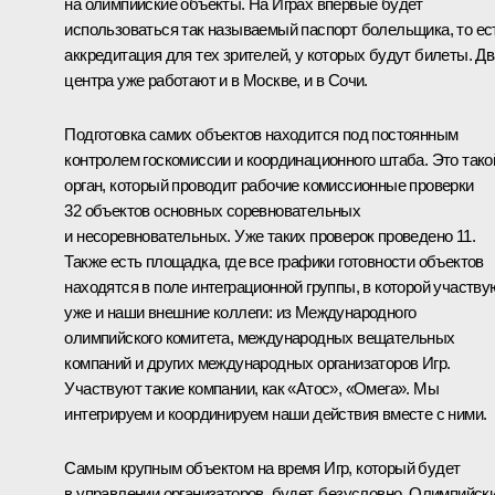
на олимпийские объекты. На Играх впервые будет
использоваться так называемый паспорт болельщика, то ес
аккредитация для тех зрителей, у которых будут билеты. Дв
центра уже работают и в Москве, и в Сочи.
Подготовка самих объектов находится под постоянным
контролем госкомиссии и координационного штаба. Это тако
орган, который проводит рабочие комиссионные проверки
32 объектов основных соревновательных
и несоревновательных. Уже таких проверок проведено 11.
Также есть площадка, где все графики готовности объектов
находятся в поле интеграционной группы, в которой участву
уже и наши внешние коллеги: из Международного
олимпийского комитета, международных вещательных
компаний и других международных организаторов Игр.
Участвуют такие компании, как «Атос», «Омега». Мы
интегрируем и координируем наши действия вместе с ними.
Самым крупным объектом на время Игр, который будет
в управлении организаторов, будет, безусловно, Олимпийск