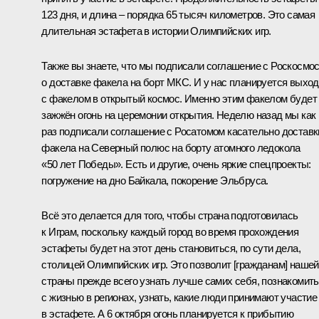
123 дня, и длина – порядка 65 тысяч километров. Это самая
длительная эстафета в истории Олимпийских игр.
Также вы знаете, что мы подписали соглашение с Роскосмо
о доставке факела на борт МКС. И у нас планируется выход
с факелом в открытый космос. Именно этим факелом будет
зажжён огонь на церемонии открытия. Неделю назад мы как
раз подписали соглашение с Росатомом касательно доставк
факела на Северный полюс на борту атомного ледокола
«50 лет Победы». Есть и другие, очень яркие спецпроекты:
погружение на дно Байкала, покорение Эльбруса.
Всё это делается для того, чтобы страна подготовилась
к Играм, поскольку каждый город во время прохождения
эстафеты будет на этот день становиться, по сути дела,
столицей Олимпийских игр. Это позволит [гражданам] нашей
страны прежде всего узнать лучше самих себя, познакомит
с жизнью в регионах, узнать, какие люди принимают участие
в эстафете. А 6 октября огонь планируется к прибытию