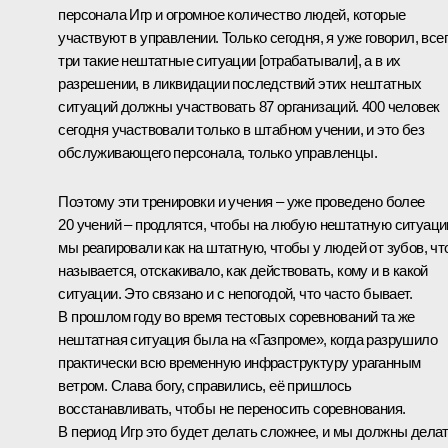
персонала Игр и огромное количество людей, которые
участвуют в управлении. Только сегодня, я уже говорил, все
три такие нештатные ситуации [отрабатывали], а в их
разрешении, в ликвидации последствий этих нештатных
ситуаций должны участвовать 87 организаций. 400 человек
сегодня участвовали только в штабном учении, и это без
обслуживающего персонала, только управленцы.
Поэтому эти тренировки и учения – уже проведено более
20 учений – продлятся, чтобы на любую нештатную ситуац
мы реагировали как на штатную, чтобы у людей от зубов, чт
называется, отскакивало, как действовать, кому и в какой
ситуации. Это связано и с непогодой, что часто бывает.
В прошлом году во время тестовых соревнований та же
нештатная ситуация была на «Газпроме», когда разрушило
практически всю временную инфраструктуру ураганным
ветром. Слава богу, справились, её пришлось
восстанавливать, чтобы не переносить соревнования.
В период Игр это будет делать сложнее, и мы должны дела