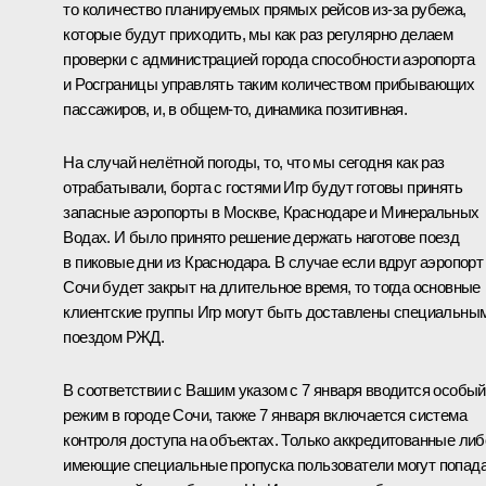
то количество планируемых прямых рейсов из‑за рубежа,
которые будут приходить, мы как раз регулярно делаем
проверки с администрацией города способности аэропорта
и Росграницы управлять таким количеством прибывающих
пассажиров, и, в общем‑то, динамика позитивная.
На случай нелётной погоды, то, что мы сегодня как раз
отрабатывали, борта с гостями Игр будут готовы принять
запасные аэропорты в Москве, Краснодаре и Минеральных
Водах. И было принято решение держать наготове поезд
в пиковые дни из Краснодара. В случае если вдруг аэропорт
Сочи будет закрыт на длительное время, то тогда основные
клиентские группы Игр могут быть доставлены специальны
поездом РЖД.
В соответствии с Вашим указом с 7 января вводится особый
режим в городе Сочи, также 7 января включается система
контроля доступа на объектах. Только аккредитованные либ
имеющие специальные пропуска пользователи могут попад