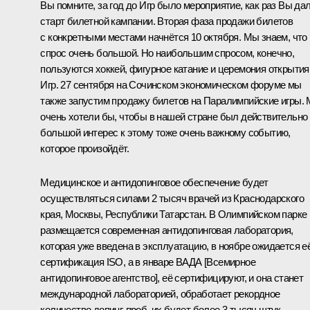
Вы помните, за год до Игр было мероприятие, как раз Вы да
старт билетной кампании. Вторая фаза продажи билетов
с конкретными местами начнётся 10 октября. Мы знаем, что
спрос очень большой. Но наибольшим спросом, конечно,
пользуются хоккей, фигурное катание и церемония открытия
Игр. 27 сентября на Сочинском экономическом форуме мы
также запустим продажу билетов на Паралимпийские игры.
очень хотели бы, чтобы в нашей стране был действительно
большой интерес к этому тоже очень важному событию,
которое произойдёт.
Медицинское и антидопинговое обеспечение будет
осуществляться силами 2 тысяч врачей из Краснодарского
края, Москвы, Республики Татарстан. В Олимпийском парке
размещается современная антидопинговая лаборатория,
которая уже введена в эксплуатацию, в ноябре ожидается е
сертификация ISO, а в январе ВАДА [Всемирное
антидопинговое агентство], её сертифицируют, и она станет
международной лабораторией, обработает рекордное
количество допинг-проб, их будет более 3 тысяч штук.