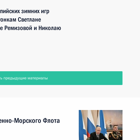
пийских зимних игр
гонкам Светлане
не Ремизовой и Николаю
ть предыдущие материалы
енно-Морского Флота