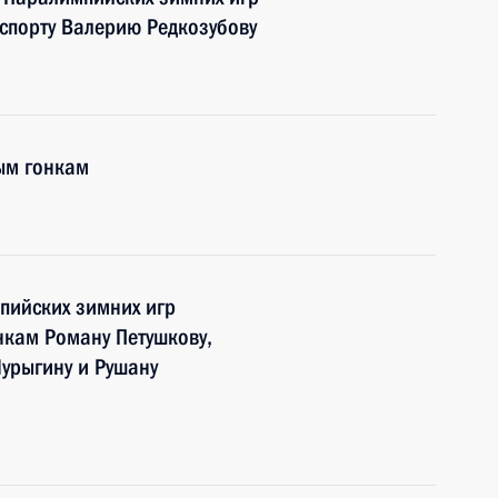
спорту Валерию Редкозубову
ым гонкам
пийских зимних игр
нкам Роману Петушкову,
урыгину и Рушану