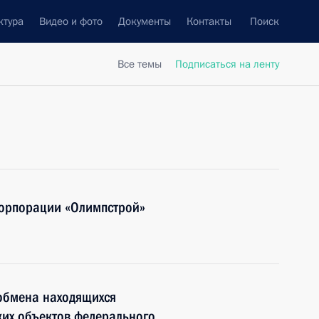
ктура
Видео и фото
Документы
Контакты
Поиск
Все темы
Подписаться на ленту
корпорации «Олимпстрой»
обмена находящихся
ких объектов федерального