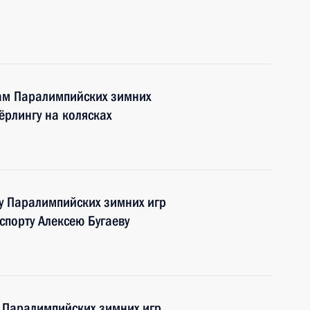
ам Паралимпийских зимних
ёрлингу на колясках
у Паралимпийских зимних игр
спорту Алексею Бугаеву
 Паралимпийских зимних игр