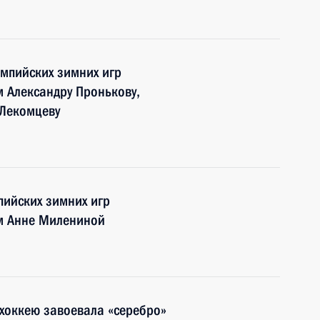
мпийских зимних игр
 Александру Пронькову,
 Лекомцеву
ийских зимних игр
м Анне Милениной
хоккею завоевала «серебро»