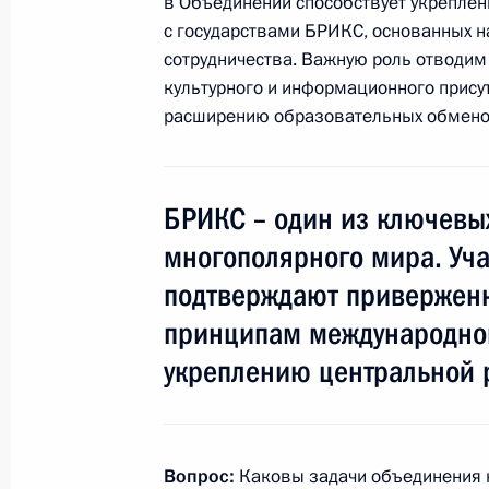
в Объединении способствует укрепле
Встреча с руководством Междунар
с государствами БРИКС, основанных н
28 марта 2013 года, 17:30
Сочи
сотрудничества. Важную роль отводи
культурного и информационного присут
расширению образовательных обмено
27 марта 2013 года, среда
Встреча с Президентом Египта Му
БРИКС – один из ключев
27 марта 2013 года, 23:00
Дурбан
многополярного мира. Уч
подтверждают привержен
Выступление на встрече с лидерам
принципам международног
укреплению центральной 
27 марта 2013 года, 19:00
Дурбан
Заявление для прессы по итогам с
Вопрос:
Каковы задачи объединения 