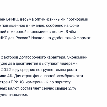
ть следующие материалы
мен
БРИКС
весьма оптимистичными прогнозами
е повышенное внимание, особенно на фоне
ний в мировой экономике в целом. В чём
ИКС для России? Насколько удобен такой формат
драббо Мансуром Хади
4
ть, Ново-Огарёво
 факторов долгосрочного характера. Экономики
Р уже два десятилетия выступают лидерами
 2012 году средние по группе темпы роста
или 4%. Для стран финансовой «семёрки» этот
 стран БРИКС, измеренный по паритету
10
ных валют, составляет сейчас свыше 27%
 увеличивается.