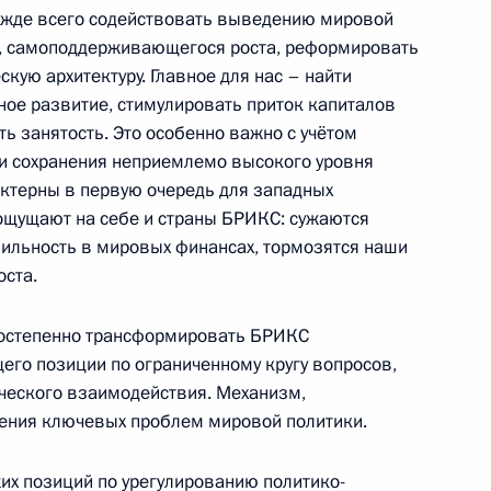
 для молодых деятелей
9
6м
жде всего содействовать выведению мировой
о, самоподдерживающегося роста, реформировать
сть, Ново-Огарёво
ую архитектуру. Главное для нас – найти
ное развитие, стимулировать приток капиталов
ь занятость. Это особенно важно с учётом
и сохранения неприемлемо высокого уровня
актерны в первую очередь для западных
в России
 ощущают на себе и страны БРИКС: сужаются
4
3м
бильность в мировых финансах, тормозятся наши
ста.
постепенно трансформировать БРИКС
оссийско-китайских
1
11м
его позиции по ограниченному кругу вопросов,
ческого взаимодействия. Механизм,
ения ключевых проблем мировой политики.
их позиций по урегулированию политико-