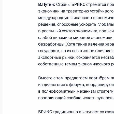
Вручены премии Президента России
В.Путин:
Страны БРИКС стремятся пре
культуры
экономики на траекторию устойчивог
25 марта 2013 года, 14:30
Московская обла
международную финансово-экономическ
решения, способные ускорить глобаль
в реальный сектор экономики, повысит
слабой динамики мировой экономики 
22 марта 2013 года, пятница
безработицы. Хотя такие явления хар
Открытие Года китайского туризма 
государств, но их негативное влияние
экспортные рынки, сохраняется неста
22 марта 2013 года, 22:30
Москва, Кремль
собственные темпы экономического ро
Вместе с тем предлагаем партнёрам 
Заявления для прессы по итогам р
из диалогового форума, координирующ
переговоров
в полноформатный механизм стратеги
позволяющий сообща искать пути реш
22 марта 2013 года, 19:00
Москва, Кремль
БРИКС традиционно выступает со схож