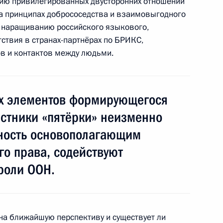
нию привилегированных двусторонних отношений
одного бюро выставок
3
а принципах добрососедства и взаимовыгодного
м наращиванию российского языкового,
ствия в странах-партнёрах по БРИКС,
в и контактов между людьми.
хаммедом Мурси
2
ых элементов формирующегося
астники «пятёрки» неизменно
ность основополагающим
и африканских государств
о права, содействуют
роли ООН.
аммита БРИКС
4м
на ближайшую перспективу и существует ли