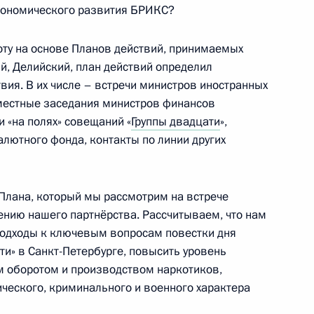
экономического развития БРИКС?
ту на основе Планов действий, принимаемых
, Делийский, план действий определил
ров БРИКС в расширенном
1
6м
ия. В их числе – встречи министров иностранных
вместные заседания министров финансов
«на полях» совещаний «
Группы двадцати
»,
лютного фонда, контакты по линии других
 лидеров БРИКС
1
5м
 Плана, который мы рассмотрим на встрече
лению нашего партнёрства. Рассчитываем, что нам
подходы к ключевым вопросам повестки дня
ти» в Санкт-Петербурге, повысить уровень
м оборотом и производством наркотиков,
ического, криминального и военного характера