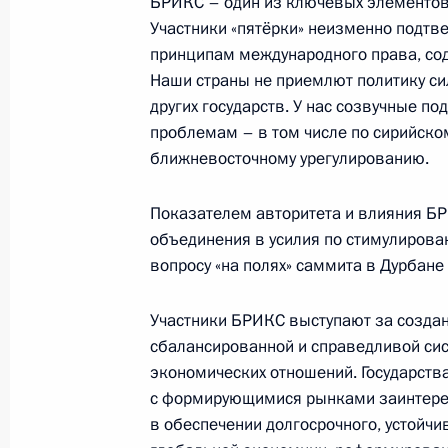
БРИКС – один из ключевых элементо
Участники «пятёрки» неизменно подт
Встреча с преподавателями и студ
принципам международного права, со
федерального университета
Наши страны не приемлют политику си
1 апреля 2013 года, 18:30
Московская облас
других государств. У нас созвучные 
проблемам – в том числе по сирийском
ближневосточному урегулированию.
30 марта 2013 года, суббота
Показателем авторитета и влияния БР
Встреча с представителями спорти
объединения в усилия по стимулирова
и фигурному катанию
вопросу «на полях» саммита в Дурбан
30 марта 2013 года, 18:00
Сочи
Участники БРИКС выступают за созда
сбалансированной и справедливой си
экономических отношений. Государств
29 марта 2013 года, пятница
с формирующимися рынками заинтер
Конференция Общероссийского на
в обеспечении долгосрочного, устойчи