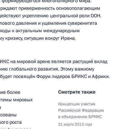
в формирующегося многополярного мира.
верждают приверженность основополагающим
ентами Балтийского
6
3м
действуют укреплению центральной роли ООН.
лового давления и ущемления суверенитета
ть, Ново-Огарёво
подходы к актуальным международным
у кризису, ситуации вокруг Ирана,
ИКС на мировой арене является растущий вклад
вных федераций по хоккею
11
нию глобального развития. Этому важному
е будет посвящён Форум лидеров БРИКС и Африки.
Смотрите также
ние более
стемы мировых
Концепция участия
а
Российской Федерации
есованы
в объединении БРИКС
родного фронта
вого роста
:
15
21 марта 2013 года