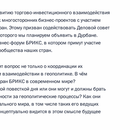
дии Манмоханом Сингхом
4
звитию торгово-инвестиционного взаимодействия
 многосторонних бизнес-проектов с участием
ран. Этому призван содействовать Деловой совет
оторого мы планируем объявить в Дурбане.
8
5м
знес-форум БРИКС, в котором примут участие
ообщества наших стран.
т вопрос не только о координации их
м взаимодействии в геополитике. В чём
ите прав предпринимателей
3
стран БРИКС в современном мире?
й повесткой дня или они могут и должны брать
сть, Ново-Огарёво
ности за геополитические процессы? Как они
ального мира, в том числе таких его ведущих
онцептуально видится в этом смысле будущее