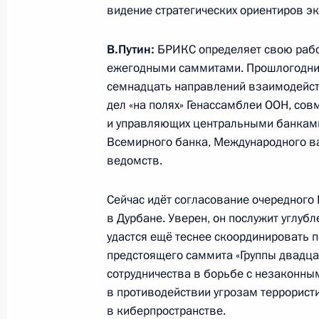
27 марта 2013 года, 17:00
Дурбан
видение стратегических ориентиров 
В.Путин:
БРИКС определяет свою рабо
ежегодными саммитами. Прошлогодний
Выступление на переговорах лиде
семнадцать направлений взаимодейств
составе
дел «на полях» Генассамблеи ООН, со
27 марта 2013 года, 16:00
Дурбан
и управляющих центральными банками 
Всемирного банка, Международного ва
ведомств.
Выступление на рабочем завтраке
Сейчас идёт согласование очередного
с представителями деловых кругов
в Дурбане. Уверен, он послужит углуб
27 марта 2013 года, 13:00
Дурбан
удастся ещё теснее скоординировать 
предстоящего саммита «Группы двадца
сотрудничества в борьбе с незаконны
26 марта 2013 года, вторник
в противодействии угрозам террорист
в киберпространстве.