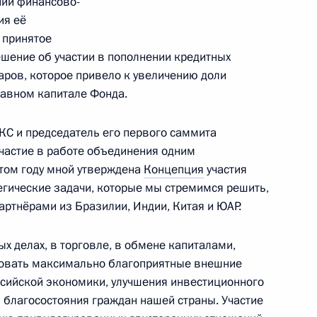
ии финансово-
ия её
 принятое
шение об участии в пополнении кредитных
ров, которое привело к увеличению доли
авном капитале Фонда.
ам человека в России
4
КС и председатель его первого саммита
 участие в работе объединения одним
этом году мной утверждена
Концепция
участия
гические задачи, которые мы стремимся решить,
ртнёрами из Бразилии, Индии, Китая и ЮАР.
вердловской области
3
х делах, в торговле, в обмене капиталами,
ровать максимально благоприятные внешние
сийской экономики, улучшения инвестиционного
 благосостояния граждан нашей страны. Участие