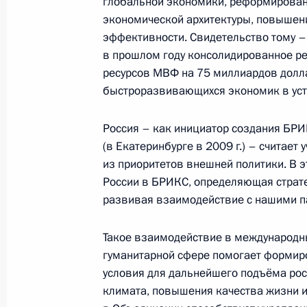
глобальной экономики, реформирован
29 марта 2013 года, 12:30
Ростов-на-Дону
экономической архитектуры, повышен
эффективности. Свидетельство тому –
в прошлом году консолидированное ре
28 марта 2013 года, четверг
ресурсов МВФ на 75 миллиардов долла
быстроразвивающихся экономик в уст
Встреча с Уполномоченным по прав
Владимиром Лукиным
Россия – как инициатор создания БРИ
28 марта 2013 года, 19:45
Сочи
(в Екатеринбурге в 2009 г.) – считает
из приоритетов внешней политики. В 
России в БРИКС, определяющая страте
развивая взаимодействие с нашими па
Рабочая встреча с губернатором С
Евгением Куйвашевым
Такое взаимодействие в международны
28 марта 2013 года, 19:00
Сочи
гуманитарной сфере помогает форми
условия для дальнейшего подъёма рос
климата, повышения качества жизни и