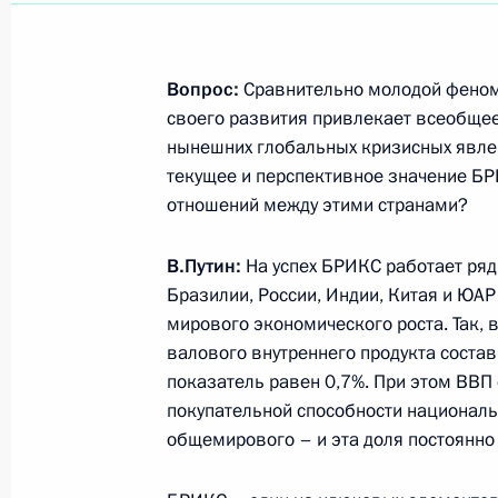
Показа
Вопрос:
Сравнительно молодой фено
своего развития привлекает всеобще
нынешних глобальных кризисных явле
2 апреля 2013 года, вторник
текущее и перспективное значение БР
отношений между этими странами?
Встреча с Президентом Йемена Аб
2 апреля 2013 года, 15:30
Московская облас
В.Путин:
На успех БРИКС работает ряд
Бразилии, России, Индии, Китая и ЮА
мирового экономического роста. Так, в
1 апреля 2013 года, понедельник
валового внутреннего продукта состав
показатель равен 0,7%. При этом ВВП
Открытие Дома КВН в Москве
покупательной способности националь
1 апреля 2013 года, 20:00
Москва
общемирового – и эта доля постоянно