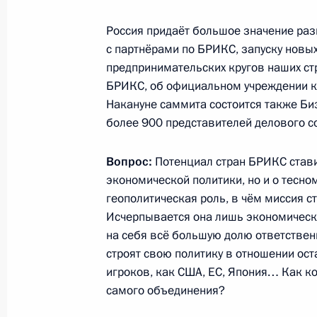
Встреча с Премьер-министром Ин
26 марта 2013 года, 22:30
Дурбан
Россия придаёт большое значение ра
с партнёрами по БРИКС, запуску новых
предпринимательских кругов наших ст
БРИКС, об официальном учреждении к
Визит в ЮАР
Накануне саммита состоится также Би
26 марта 2013 года, 21:00
Дурбан
более 900 представителей делового с
Вопрос:
Потенциал стран БРИКС стави
экономической политики, но и о тесно
Встреча с Уполномоченным по защ
геополитическая роль, в чём миссия 
Борисом Титовым
Исчерпывается она лишь экономическо
26 марта 2013 года, 09:30
Московская обла
на себя всё большую долю ответствен
строят свою политику в отношении ост
игроков, как США, ЕС, Япония… Как к
25 марта 2013 года, понедельник
самого объединения?