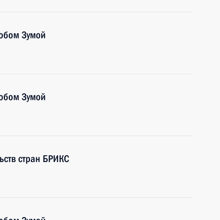
кобом Зумой
кобом Зумой
льств стран БРИКС