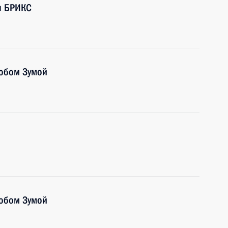
н БРИКС
кобом Зумой
кобом Зумой