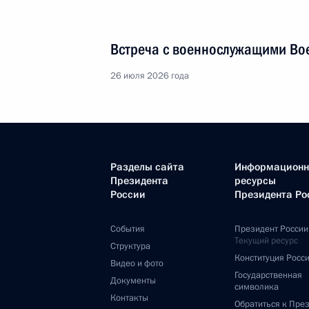
Встреча с военнослужащими Во
26 июля 2026 года
Разделы сайта
Информацион
Президента
ресурсы
России
Президента Ро
События
Президент России
Текущий ресурс
Структура
Конституция Росс
Видео и фото
Государственная
Документы
символика
Контакты
Обратиться к Пре