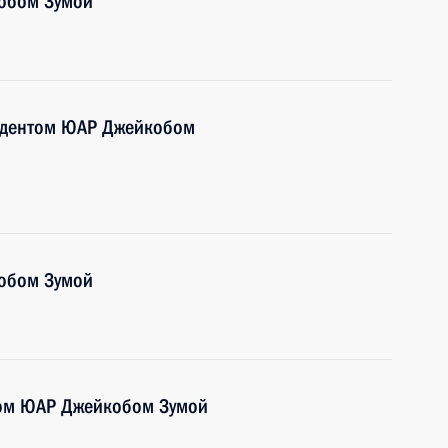
кобом Зумой
зидентом ЮАР Джейкобом
кобом Зумой
том ЮАР Джейкобом Зумой