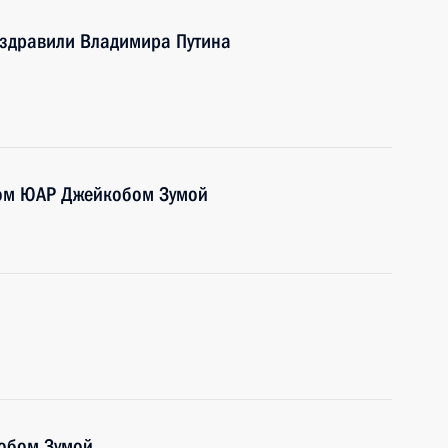
поздравили Владимира Путина
том ЮАР Джейкобом Зумой
кобом Зумой