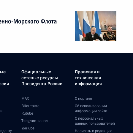
енно-Морского Флота
ные
Официальные
Правовая и
сетевые ресурсы
техническая
ссии
Президента России
информация
MAX
О портале
ВКонтакте
Об использовании
ии
информации сайта
Rutube
О персональных
Telegram-канал
данных пользователей
YouTube
зиденту
Написать в редакцию