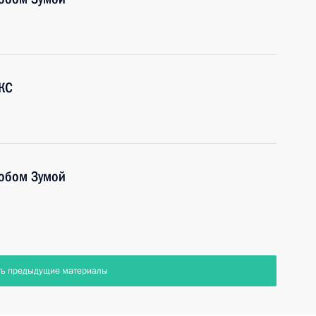
КС
кобом Зумой
ть предыдущие материалы